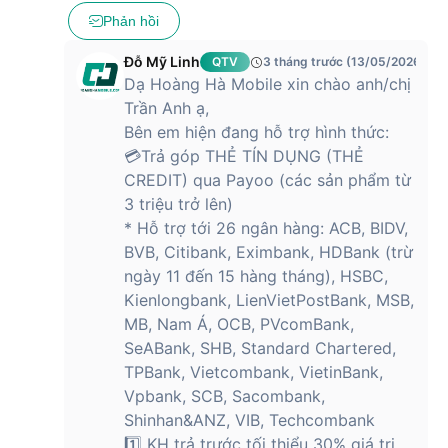
Phản hồi
Đỗ Mỹ Linh
QTV
3 tháng trước (13/05/2026)
Dạ Hoàng Hà Mobile xin chào anh/chị
Trần Anh ạ,
Bên em hiện đang hỗ trợ hình thức:
💳Trả góp THẺ TÍN DỤNG (THẺ
CREDIT) qua Payoo (các sản phẩm từ
3 triệu trở lên)
* Hỗ trợ tới 26 ngân hàng: ACB, BIDV,
BVB, Citibank, Eximbank, HDBank (trừ
ngày 11 đến 15 hàng tháng), HSBC,
Kienlongbank, LienVietPostBank, MSB,
MB, Nam Á, OCB, PVcomBank,
SeABank, SHB, Standard Chartered,
TPBank, Vietcombank, VietinBank,
Vpbank, SCB, Sacombank,
Shinhan&ANZ, VIB, Techcombank
1️⃣ KH trả trước tối thiểu 30% giá trị