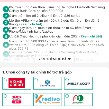
Khi mua cùng điện thoại Samsung Tai nghe Bluetooth Samsung
1
Galaxy Buds Core chỉ còn 890.000đ
Giảm thêm lên tới 2 triệu khi lên đời S26 series
2
Mở thẻ VPBank - giảm tới 400k, trả góp 0%, 0 phí lên đến 6
3
tháng - (
Xem chi tiết
)
Giảm ngay 10% khi mua điện thoại phím 4G kèm Smart
4
Phone/Máy tính bảng/Laptop
Ưu đãi Chào Hè, mua phụ kiện giảm đến 20% - (
Xem chi tiết
)
5
Giảm thêm tới 500.000đ khi mua kèm Samsung Watch8 hay
Watch Ultra 2025 cùng với Fold7, Flip7, Galaxy S26 , series S25
6
ultra, S25 FE
Giảm thêm đến 700.000đ khi mua Samsung Galaxy Buds4 /
7
Samsung Galaxy Buds4 Pro
XEM THÊM ƯU ĐÃI
Ưu đãi mua Ốp PITAKA kèm máy Samsung S26 series và
8
Samsung FOLD 7/8 series giảm 100.000đ - (
Xem chi tiết
)
Mở thẻ Max Card nhận loạt đặc quyền - Hoàn tiền lên đến 18
9
triệu đồng - (
Xem chi tiết
)
1. Chọn công ty tài chính hỗ trợ trả góp
Trả góp 4 không, duyệt nhanh 10 phút, kỳ hạn tới 12 tháng với
10
công ty tài chính/thẻ tín dụng
An tâm sử dụng sản phẩm dài lâu với gói bảo hành mở rộng H-
11
Care (LH 1900.2091) - (
Xem chi tiết
)
Giảm 5% tối đa 500k khi thanh toán qua Spaylater - (
Xem chi
12
tiết
)
Ưu đãi mua dán màn hình kèm máy Điện thoại/Máy tính
13
bảng/Laptop/Đồng hồ giảm 10% - (
Xem chi tiết
)
Giảm thêm 15% tối đa 1.000.000đ với các sản phẩm Loa, tai nghe
Sony khi mua kèm với các sản phẩm: Laptop/ Điện thoại/ Đồng
14