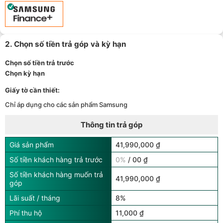
hồ thông minh - (
Xem chi tiết
)
TPBank Evo - Giảm đến 500.000đ, trả góp 0%, 0 phí lên đến 6
15
tháng - (
Xem chi tiết
)
Giảm tới 500.000đ khi thanh toán qua Homepaylater - (
Xem chi
16
tiết
)
2. Chọn số tiền trả góp và kỳ hạn
Chọn số tiền trả trước
Chọn kỳ hạn
Giấy tờ cần thiết:
Chỉ áp dụng cho các sản phẩm Samsung
Thông tin trả góp
Giá sản phẩm
41,990,000 ₫
Số tiền khách hàng trả trước
0%
/ 00 ₫
Số tiền khách hàng muốn trả
41,990,000 ₫
góp
Lãi suất / tháng
8%
Phí thu hộ
11,000 ₫