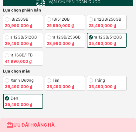
VẬN CHUYỂN TOÀN QUỐC
Lựa chọn phiên bản
26 12GB/256GB
S26 12GB/512GB
S26 Plus 12GB/256GB
20,990,000 ₫
25,990,000 ₫
23,490,000 ₫
26 Plus 12GB/512GB
S26 Ultra 12GB/256GB
S26 Ultra 12GB/512GB
29,490,000 ₫
28,990,000 ₫
35,490,000 ₫
26 Ultra 16GB/1TB
41,990,000 ₫
Lựa chọn màu
Xanh Dương
Tím
Trắng
35,490,000 ₫
35,490,000 ₫
35,490,000 ₫
Đen
35,490,000 ₫
ƯU ĐÃI HOÀNG HÀ