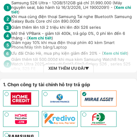
Samsung S26 Ultra - 12GB/512GB giá chỉ 31.990.000 (Máy
nguyên seal, bảo hành từ 16/3/2026, LH 19002091) - (
Xem chi
1
tiết
)
Khi mua cùng điện thoại Samsung Tai nghe Bluetooth Samsung
2
Galaxy Buds Core chỉ còn 890.000đ
Giảm thêm lên tới 2 triệu khi lên đời S26 series
3
Mở thẻ VPBank - giảm tới 400k, trả góp 0%, 0 phí lên đến 6
4
tháng - (
Xem chi tiết
)
Giảm ngay 10% khi mua điện thoại phím 4G kèm Smart
5
Phone/Máy tính bảng/Laptop
Ưu đãi Chào Hè, mua phụ kiện giảm đến 20% - (
Xem chi tiết
)
6
Giảm thêm tới 500.000đ khi mua kèm Samsung Watch8 hay
Watch Ultra 2025 cùng với Fold7, Flip7, Galaxy S26 , series S25
7
XEM THÊM ƯU ĐÃI
ultra, S25 FE
Giảm thêm đến 700.000đ khi mua Samsung Galaxy Buds4 /
8
Samsung Galaxy Buds4 Pro
Ưu đãi mua Ốp PITAKA kèm máy Samsung S26 series và
1. Chọn công ty tài chính hỗ trợ trả góp
9
Samsung FOLD 7/8 series giảm 100.000đ - (
Xem chi tiết
)
Mở thẻ Max Card nhận loạt đặc quyền - Hoàn tiền lên đến 18
10
triệu đồng - (
Xem chi tiết
)
Trả góp 4 không, duyệt nhanh 10 phút, kỳ hạn tới 12 tháng với
11
công ty tài chính/thẻ tín dụng
An tâm sử dụng sản phẩm dài lâu với gói bảo hành mở rộng H-
12
Care (LH 1900.2091) - (
Xem chi tiết
)
Giảm 5% tối đa 500k khi thanh toán qua Spaylater - (
Xem chi
13
tiết
)
Ưu đãi mua dán màn hình kèm máy Điện thoại/Máy tính
14
bảng/Laptop/Đồng hồ giảm 10% - (
Xem chi tiết
)