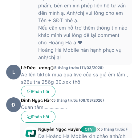
phẩm, bên em xin phép liên hệ tư vấn
đến mình ạ. Anh/chị vui lòng cho em
Tên + SĐT nhé ạ.
Nếu cần em hỗ trợ thêm thông tin nào
khác mình vui lòng để lại comment
cho Hoàng Hà ạ ❤️
Hoàng Hà Mobile hân hạnh phục vụ
anh/chị ạ!
Lê Đức Lương
5 tháng trước (11/03/2026)
L
Ae lên tiktok mua qua live của ss giá êm lắm ,
s26ultra 256g 30.xxx thôi
Phản hồi
Đinh Ngọc Hà
5 tháng trước (08/03/2026)
Đ
Quan tâm...................
Phản hồi
Nguyễn Ngọc Huyền
QTV
5 tháng trước (09/0
Dạ Hoàng Hà Mobile xin chào anh/chị