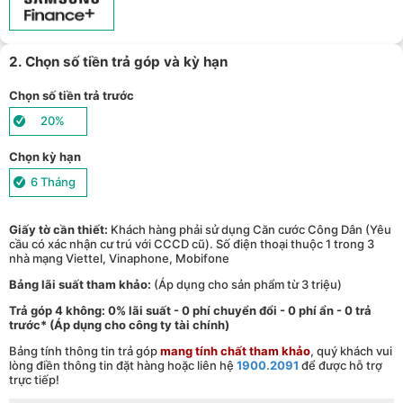
Giảm thêm 15% tối đa 1.000.000đ với các sản phẩm Loa, tai nghe
Sony khi mua kèm với các sản phẩm: Laptop/ Điện thoại/ Đồng
15
hồ thông minh - (
Xem chi tiết
)
TPBank Evo - Giảm đến 500.000đ, trả góp 0%, 0 phí lên đến 6
16
tháng - (
Xem chi tiết
)
2. Chọn số tiền trả góp và kỳ hạn
Giảm tới 500.000đ khi thanh toán qua Homepaylater - (
Xem chi
17
tiết
)
Chọn số tiền trả trước
20%
Chọn kỳ hạn
6 Tháng
Giấy tờ cần thiết:
Khách hàng phải sử dụng Căn cước Công Dân (Yêu
cầu có xác nhận cư trú với CCCD cũ). Số điện thoại thuộc 1 trong 3
nhà mạng Viettel, Vinaphone, Mobifone
Bảng lãi suất tham khảo:
(Áp dụng cho sản phẩm từ 3 triệu)
Trả góp 4 không: 0% lãi suất - 0 phí chuyển đổi - 0 phí ẩn - 0 trả
trước* (Áp dụng cho công ty tài chính)
Bảng tính thông tin trả góp
mang tính chất tham khảo
, quý khách vui
lòng điền thông tin đặt hàng hoặc liên hệ
1900.2091
để được hỗ trợ
trực tiếp!