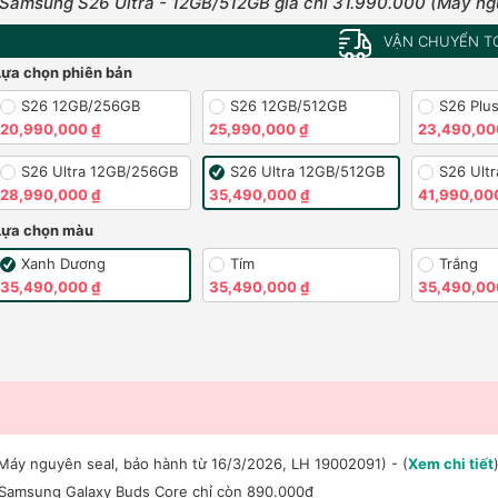
Samsung S26 Ultra - 12GB/512GB giá chỉ 31.990.000 (Máy ng
VẬN CHUYỂN T
Lựa chọn phiên bản
S26 12GB/256GB
S26 12GB/512GB
S26 Plu
20,990,000 ₫
25,990,000 ₫
23,490,00
S26 Ultra 12GB/256GB
S26 Ultra 12GB/512GB
S26 Ult
28,990,000 ₫
35,490,000 ₫
41,990,00
Lựa chọn màu
Xanh Dương
Tím
Trắng
35,490,000 ₫
35,490,000 ₫
35,490,00
Máy nguyên seal, bảo hành từ 16/3/2026, LH 19002091) - (
Xem chi tiết
 Samsung Galaxy Buds Core chỉ còn 890.000đ