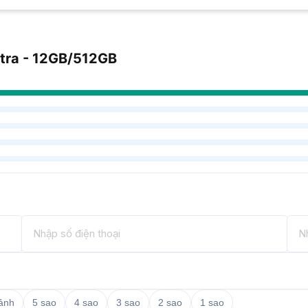
tra - 12GB/512GB
 ảnh
5 sao
4 sao
3 sao
2 sao
1 sao