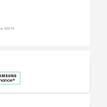
ra, S25 FE
ng hồ thông minh - (
Xem chi tiết
)