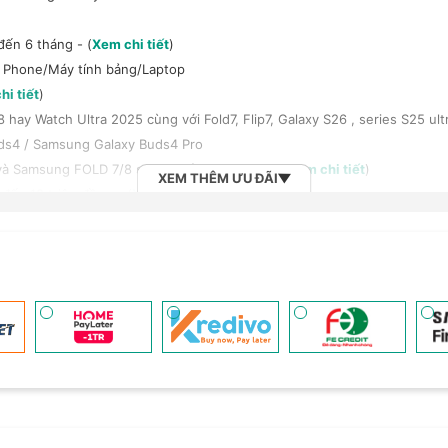
đến 6 tháng - (
Xem chi tiết
)
t Phone/Máy tính bảng/Laptop
hi tiết
)
y Watch Ultra 2025 cùng với Fold7, Flip7, Galaxy S26 , series S25 ult
ds4 / Samsung Galaxy Buds4 Pro
à Samsung FOLD 7/8 series giảm 100.000đ - (
Xem chi tiết
)
XEM THÊM ƯU ĐÃI
đến 18 triệu đồng - (
Xem chi tiết
)
háng với công ty tài chính/thẻ tín dụng
 rộng H-Care (LH 1900.2091) - (
Xem chi tiết
)
em chi tiết
)
h bảng/Laptop/Đồng hồ giảm 10% - (
Xem chi tiết
)
, tai nghe Sony khi mua kèm với các sản phẩm: Laptop/ Điện thoại/ Đồ
n đến 6 tháng - (
Xem chi tiết
)
 (
Xem chi tiết
)