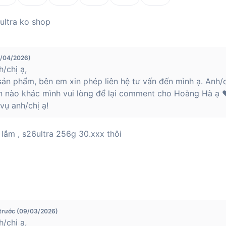
 ultra ko shop
3/04/2026)
/chị ạ,
ản phẩm, bên em xin phép liên hệ tư vấn đến mình ạ. Anh/c
n nào khác mình vui lòng để lại comment cho Hoàng Hà ạ ❤
ụ anh/chị ạ!
 lắm , s26ultra 256g 30.xxx thôi
 trước (09/03/2026)
/chị ạ,