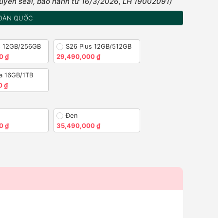
uyên seal, bảo hành từ 16/3/2026, LH 19002091)
OÀN QUỐC
s 12GB/256GB
S26 Plus 12GB/512GB
0 ₫
29,490,000 ₫
ra 16GB/1TB
0 ₫
Đen
0 ₫
35,490,000 ₫
)