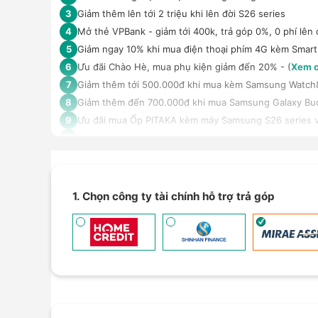
Giảm thêm lên tới 2 triệu khi lên đời S26 series
3
Mở thẻ VPBank - giảm tới 400k, trả góp 0%, 0 phí lên 
4
Giảm ngay 10% khi mua điện thoại phím 4G kèm Smar
5
Ưu đãi Chào Hè, mua phụ kiện giảm đến 20% - (
Xem c
6
Giảm thêm tới 500.000đ khi mua kèm Samsung Watch8 ha
7
Giảm thêm đến 700.000đ khi mua Samsung Galaxy Bu
8
Ưu đãi mua Ốp PITAKA kèm máy Samsung S26 series v
9
Mở thẻ Max Card nhận loạt đặc quyền - Hoàn tiền lên 
10
Trả góp 4 không, duyệt nhanh 10 phút, kỳ hạn tới 12 t
11
An tâm sử dụng sản phẩm dài lâu với gói bảo hành mở
12
Giảm 5% tối đa 500k khi thanh toán qua Spaylater - (
X
13
1. Chọn công ty tài chính hỗ trợ trả góp
Ưu đãi mua dán màn hình kèm máy Điện thoại/Máy tín
14
Giảm thêm 15% tối đa 1.000.000đ với các sản phẩm Loa
15
TPBank Evo - Giảm đến 500.000đ, trả góp 0%, 0 phí lê
16
Giảm tới 500.000đ khi thanh toán qua Homepaylater -
17