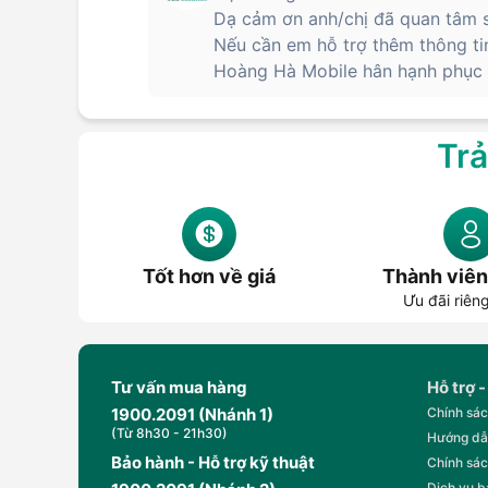
Dạ cảm ơn anh/chị đã quan tâm s
Nếu cần em hỗ trợ thêm thông ti
Hoàng Hà Mobile hân hạnh phục v
Trả
Tốt hơn về giá
Thành viên
Ưu đãi riên
Tư vấn mua hàng
Hỗ trợ -
1900.2091 (Nhánh 1)
Chính sác
(Từ 8h30 - 21h30)
Hướng dẫ
Bảo hành - Hỗ trợ kỹ thuật
Chính sác
Dịch vụ 