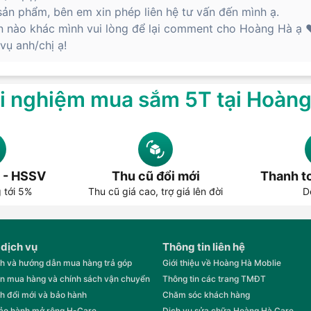
ản phẩm, bên em xin phép liên hệ tư vấn đến mình ạ.
n nào khác mình vui lòng để lại comment cho Hoàng Hà ạ ❤
ụ anh/chị ạ!
i nghiệm mua sắm 5T tại Hoàn
 - HSSV
Thu cũ đổi mới
Thanh to
g tới 5%
Thu cũ giá cao, trợ giá lên đời
D
 dịch vụ
Thông tin liên hệ
h và hướng dẫn mua hàng trả góp
Giới thiệu về Hoàng Hà Moblie
n mua hàng và chính sách vận chuyển
Thông tin các trang TMĐT
h đổi mới và bảo hành
Chăm sóc khách hàng
bảo hành mở rộng H-Care
Dịch vụ sửa chữa Hoàng Hà Care