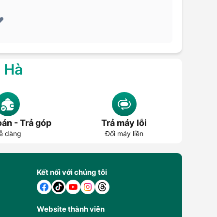
️
g Hà
án - Trả góp
Trả máy lỗi
ễ dàng
Đổi máy liền
Kết nối với chúng tôi
Website thành viên