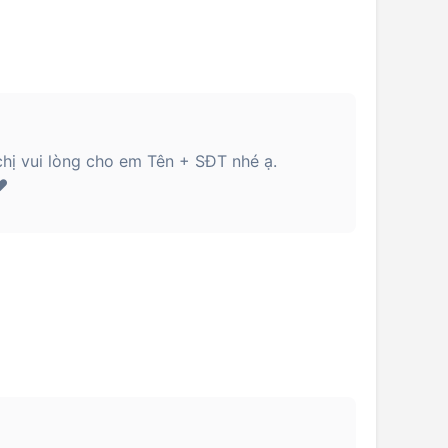
hị vui lòng cho em Tên + SĐT nhé ạ.
️