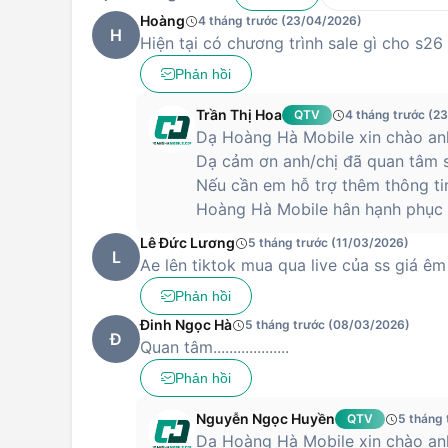
Hoàng
4 tháng trước (23/04/2026)
H
Hiện tại có chương trình sale gì cho s26
Phản hồi
Trần Thị Hoa
QTV
4 tháng trước (2
Dạ Hoàng Hà Mobile xin chào anh
Dạ cảm ơn anh/chị đã quan tâm s
Nếu cần em hỗ trợ thêm thông ti
Hoàng Hà Mobile hân hạnh phục v
Lê Đức Lương
5 tháng trước (11/03/2026)
L
Ae lên tiktok mua qua live của ss giá êm
Phản hồi
Đinh Ngọc Hà
5 tháng trước (08/03/2026)
Đ
Quan tâm...................
Phản hồi
Nguyễn Ngọc Huyền
QTV
5 tháng
Dạ Hoàng Hà Mobile xin chào anh