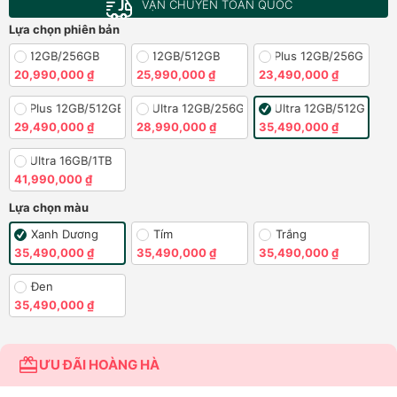
VẬN CHUYỂN TOÀN QUỐC
Lựa chọn phiên bản
S26 12GB/256GB
S26 12GB/512GB
S26 Plus 12GB/256GB
20,990,000 ₫
25,990,000 ₫
23,490,000 ₫
S26 Plus 12GB/512GB
S26 Ultra 12GB/256GB
S26 Ultra 12GB/512GB
29,490,000 ₫
28,990,000 ₫
35,490,000 ₫
S26 Ultra 16GB/1TB
41,990,000 ₫
Lựa chọn màu
Xanh Dương
Tím
Trắng
35,490,000 ₫
35,490,000 ₫
35,490,000 ₫
Đen
35,490,000 ₫
ƯU ĐÃI HOÀNG HÀ