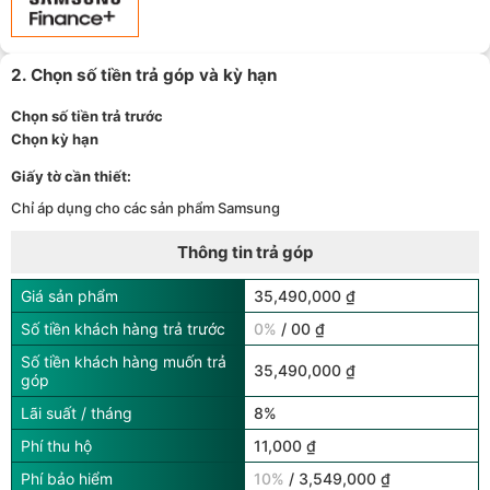
Giảm thêm 15% tối đa 1.000.000đ với các sản phẩm Loa, tai nghe
Sony khi mua kèm với các sản phẩm: Laptop/ Điện thoại/ Đồng
15
hồ thông minh - (
Xem chi tiết
)
TPBank Evo - Giảm đến 500.000đ, trả góp 0%, 0 phí lên đến 6
16
tháng - (
Xem chi tiết
)
2. Chọn số tiền trả góp và kỳ hạn
Giảm tới 500.000đ khi thanh toán qua Homepaylater - (
Xem chi
17
tiết
)
Chọn số tiền trả trước
Chọn kỳ hạn
Giấy tờ cần thiết:
Chỉ áp dụng cho các sản phẩm Samsung
Thông tin trả góp
Giá sản phẩm
35,490,000 ₫
Số tiền khách hàng trả trước
0%
/ 00 ₫
Số tiền khách hàng muốn trả
35,490,000 ₫
góp
Lãi suất / tháng
8%
Phí thu hộ
11,000 ₫
Phí bảo hiểm
10%
/ 3,549,000 ₫