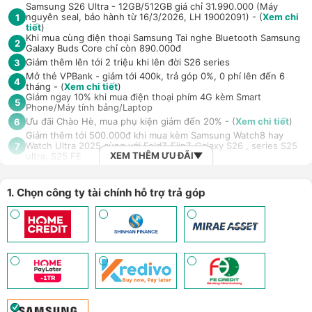
Samsung S26 Ultra - 12GB/512GB giá chỉ 31.990.000 (Máy
nguyên seal, bảo hành từ 16/3/2026, LH 19002091) - (
Xem chi
1
tiết
)
Khi mua cùng điện thoại Samsung Tai nghe Bluetooth Samsung
2
Galaxy Buds Core chỉ còn 890.000đ
Giảm thêm lên tới 2 triệu khi lên đời S26 series
3
Mở thẻ VPBank - giảm tới 400k, trả góp 0%, 0 phí lên đến 6
4
tháng - (
Xem chi tiết
)
Giảm ngay 10% khi mua điện thoại phím 4G kèm Smart
5
Phone/Máy tính bảng/Laptop
Ưu đãi Chào Hè, mua phụ kiện giảm đến 20% - (
Xem chi tiết
)
6
Giảm thêm tới 500.000đ khi mua kèm Samsung Watch8 hay
Watch Ultra 2025 cùng với Fold7, Flip7, Galaxy S26 , series S25
7
XEM THÊM ƯU ĐÃI
ultra, S25 FE
Giảm thêm đến 700.000đ khi mua Samsung Galaxy Buds4 /
8
Samsung Galaxy Buds4 Pro
Ưu đãi mua Ốp PITAKA kèm máy Samsung S26 series và
1. Chọn công ty tài chính hỗ trợ trả góp
9
Samsung FOLD 7/8 series giảm 100.000đ - (
Xem chi tiết
)
Mở thẻ Max Card nhận loạt đặc quyền - Hoàn tiền lên đến 18
10
triệu đồng - (
Xem chi tiết
)
Trả góp 4 không, duyệt nhanh 10 phút, kỳ hạn tới 12 tháng với
11
công ty tài chính/thẻ tín dụng
An tâm sử dụng sản phẩm dài lâu với gói bảo hành mở rộng H-
12
Care (LH 1900.2091) - (
Xem chi tiết
)
Giảm 5% tối đa 500k khi thanh toán qua Spaylater - (
Xem chi
13
tiết
)
Ưu đãi mua dán màn hình kèm máy Điện thoại/Máy tính
14
bảng/Laptop/Đồng hồ giảm 10% - (
Xem chi tiết
)