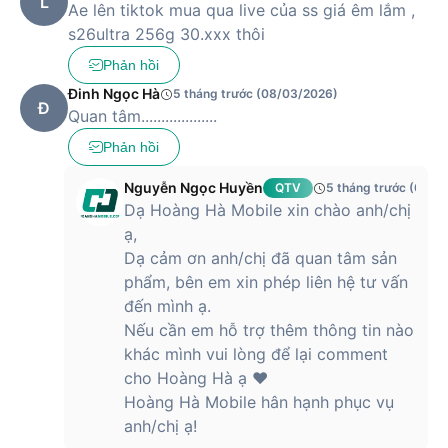
L
Ae lên tiktok mua qua live của ss giá êm lắm ,
s26ultra 256g 30.xxx thôi
Phản hồi
Đinh Ngọc Hà
5 tháng trước (08/03/2026)
Đ
Quan tâm...................
Phản hồi
Nguyễn Ngọc Huyền
QTV
5 tháng trước (09/0
Dạ Hoàng Hà Mobile xin chào anh/chị
ạ,
Dạ cảm ơn anh/chị đã quan tâm sản
phẩm, bên em xin phép liên hệ tư vấn
đến mình ạ.
Nếu cần em hỗ trợ thêm thông tin nào
khác mình vui lòng để lại comment
cho Hoàng Hà ạ ❤️
Hoàng Hà Mobile hân hạnh phục vụ
anh/chị ạ!