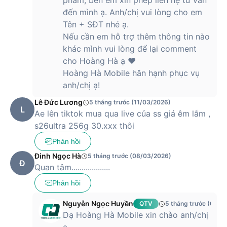
phẩm, bên em xin phép liên hệ tư vấn
đến mình ạ. Anh/chị vui lòng cho em
Tên + SĐT nhé ạ.
Nếu cần em hỗ trợ thêm thông tin nào
khác mình vui lòng để lại comment
cho Hoàng Hà ạ ❤️
Hoàng Hà Mobile hân hạnh phục vụ
anh/chị ạ!
Lê Đức Lương
5 tháng trước (11/03/2026)
L
Ae lên tiktok mua qua live của ss giá êm lắm ,
s26ultra 256g 30.xxx thôi
Phản hồi
Đinh Ngọc Hà
5 tháng trước (08/03/2026)
Đ
Quan tâm...................
Phản hồi
Nguyễn Ngọc Huyền
QTV
5 tháng trước (09/0
Dạ Hoàng Hà Mobile xin chào anh/chị