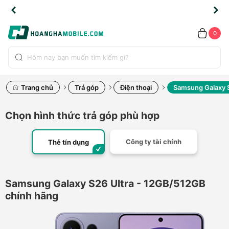
TLINE
TLINE
HẨM
HẨM
cao
cao
cao
LỖI
LỖI
UYỂN
UYỂN
0.2091
0.2091
HÍNH
HÍNH
toàn
toàn
toàn
ĐỔI
ĐỔI
OÀN
OÀN
0
ÃNG
ÃNG
LIỀN
LIỀN
bộ
bộ
bộ
UỐC
UỐC
sản
sản
sản
(*)
(*)
hẩm
hẩm
hẩm
Trang chủ
Trả góp
Điện thoại
Samsung Galaxy 
Chọn hình thức trả góp phù hợp
Công ty tài chính
Thẻ tín dụng
Samsung Galaxy S26 Ultra - 12GB/512GB
chính hãng