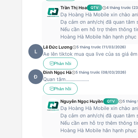
Trần Thị Hoa
QTV
4 tháng trước (2
Dạ Hoàng Hà Mobile xin chào anh
Dạ cảm ơn anh/chị đã quan tâm s
Nếu cần em hỗ trợ thêm thông ti
Hoàng Hà Mobile hân hạnh phục v
Lê Đức Lương
5 tháng trước (11/03/2026)
L
Ae lên tiktok mua qua live của ss giá êm
Phản hồi
Đinh Ngọc Hà
5 tháng trước (08/03/2026)
Đ
Quan tâm...................
Phản hồi
Nguyễn Ngọc Huyền
QTV
5 tháng
Dạ Hoàng Hà Mobile xin chào anh
Dạ cảm ơn anh/chị đã quan tâm s
Nếu cần em hỗ trợ thêm thông ti
Hoàng Hà Mobile hân hạnh phục v