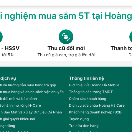
i nghiệm mua sắm 5T tại Hoàn
 - HSSV
Thu cũ đổi mới
Thanh to
g tới 5%
Thu cũ giá cao, trợ giá lên đời
D
 dịch vụ
Thông tin liên hệ
h và hướng dẫn mua hàng trả góp
Giới thiệu về Hoàng Hà Moblie
n mua hàng và chính sách vận chuyển
Thông tin các trang TMĐT
h đổi mới và bảo hành
Chăm sóc khách hàng
bảo hành mở rộng H-Care
Dịch vụ sửa chữa Hoàng Hà Care
h Bảo Mật Và Xử Lý Dữ Liệu Cá Nhân
Khách hàng doanh nghiệp (B2B)
h giải quyết khiếu nại
Tuyển dụng
hoạt động
Tra cứu đơn hàng