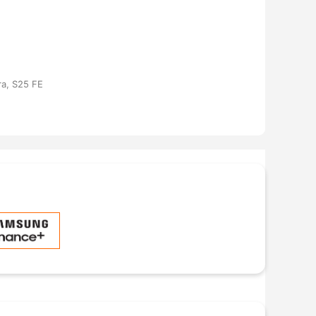
ra, S25 FE
ng hồ thông minh - (
Xem chi tiết
)