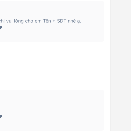
hị vui lòng cho em Tên + SĐT nhé ạ.
️
️