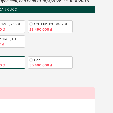
uyên seal, bảo hành từ 16/3/2026, LH 19002091)
OÀN QUỐC
s 12GB/256GB
S26 Plus 12GB/512GB
0 ₫
29,490,000 ₫
ra 16GB/1TB
0 ₫
Đen
0 ₫
35,490,000 ₫
)