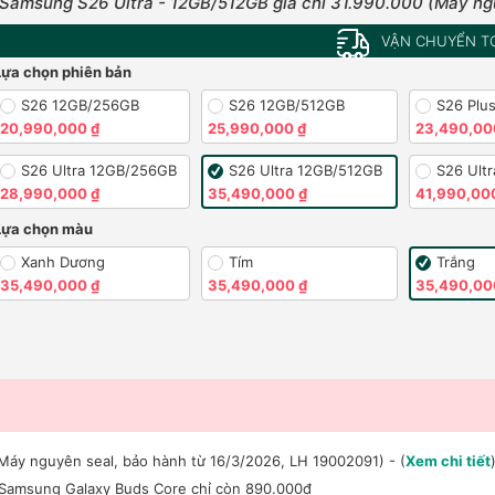
Samsung S26 Ultra - 12GB/512GB giá chỉ 31.990.000 (Máy ng
VẬN CHUYỂN T
Lựa chọn phiên bản
S26 12GB/256GB
S26 12GB/512GB
S26 Plu
20,990,000 ₫
25,990,000 ₫
23,490,00
S26 Ultra 12GB/256GB
S26 Ultra 12GB/512GB
S26 Ult
28,990,000 ₫
35,490,000 ₫
41,990,00
Lựa chọn màu
Xanh Dương
Tím
Trắng
35,490,000 ₫
35,490,000 ₫
35,490,00
Máy nguyên seal, bảo hành từ 16/3/2026, LH 19002091) - (
Xem chi tiết
 Samsung Galaxy Buds Core chỉ còn 890.000đ