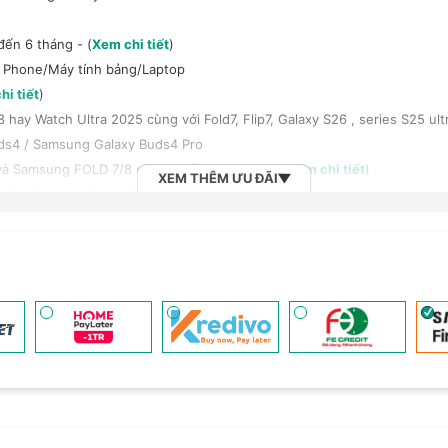
đến 6 tháng - (
Xem chi tiết
)
t Phone/Máy tính bảng/Laptop
hi tiết
)
y Watch Ultra 2025 cùng với Fold7, Flip7, Galaxy S26 , series S25 ult
ds4 / Samsung Galaxy Buds4 Pro
à Samsung FOLD 7/8 series giảm 100.000đ - (
Xem chi tiết
)
XEM THÊM ƯU ĐÃI
đến 18 triệu đồng - (
Xem chi tiết
)
háng với công ty tài chính/thẻ tín dụng
 rộng H-Care (LH 1900.2091) - (
Xem chi tiết
)
em chi tiết
)
h bảng/Laptop/Đồng hồ giảm 10% - (
Xem chi tiết
)
, tai nghe Sony khi mua kèm với các sản phẩm: Laptop/ Điện thoại/ Đồ
n đến 6 tháng - (
Xem chi tiết
)
 (
Xem chi tiết
)