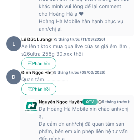
khác mình vui lòng để lại comment
cho Hoàng Hà ạ ❤️
Hoàng Hà Mobile hân hạnh phục vụ
anh/chị ạ!
Lê Đức Lương
5 tháng trước (11/03/2026)
L
Ae lên tiktok mua qua live của ss giá êm lắm ,
s26ultra 256g 30.xxx thôi
Phản hồi
Đinh Ngọc Hà
5 tháng trước (08/03/2026)
Đ
Quan tâm...................
Phản hồi
Nguyễn Ngọc Huyền
QTV
5 tháng trước (09/0
Dạ Hoàng Hà Mobile xin chào anh/chị
ạ,
Dạ cảm ơn anh/chị đã quan tâm sản
phẩm, bên em xin phép liên hệ tư vấn
đến mình ạ.