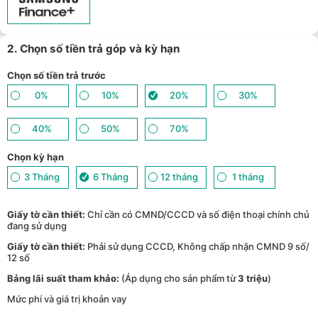
Giảm thêm 15% tối đa 1.000.000đ với các sản phẩm Loa, tai nghe
Sony khi mua kèm với các sản phẩm: Laptop/ Điện thoại/ Đồng
15
hồ thông minh - (
Xem chi tiết
)
TPBank Evo - Giảm đến 500.000đ, trả góp 0%, 0 phí lên đến 6
16
tháng - (
Xem chi tiết
)
2. Chọn số tiền trả góp và kỳ hạn
Giảm tới 500.000đ khi thanh toán qua Homepaylater - (
Xem chi
17
tiết
)
Chọn số tiền trả trước
0%
10%
20%
30%
40%
50%
70%
Chọn kỳ hạn
3 Tháng
6 Tháng
12 tháng
1 tháng
Giấy tờ cần thiết:
Chỉ cần có CMND/CCCD và số điện thoại chính chủ
đang sử dụng
Giấy tờ cần thiết:
Phải sử dụng CCCD, Không chấp nhận CMND 9 số/
12 số
Bảng lãi suất tham khảo:
(Áp dụng cho sản phẩm từ
3 triệu
)
Mức phí và giá trị khoản vay