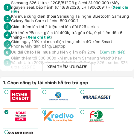
Samsung S26 Ultra - 12GB/512GB giá chỉ 31.990.000 (Máy
nguyên seal, bảo hành từ 16/3/2026, LH 19002091) - (
Xem chi
1
tiết
)
Khi mua cùng điện thoại Samsung Tai nghe Bluetooth Samsung
2
Galaxy Buds Core chỉ còn 890.000đ
Giảm thêm lên tới 2 triệu khi lên đời S26 series
3
Mở thẻ VPBank - giảm tới 400k, trả góp 0%, 0 phí lên đến 6
4
tháng - (
Xem chi tiết
)
Giảm ngay 10% khi mua điện thoại phím 4G kèm Smart
5
Phone/Máy tính bảng/Laptop
Ưu đãi Chào Hè, mua phụ kiện giảm đến 20% - (
Xem chi tiết
)
6
Giảm thêm tới 500.000đ khi mua kèm Samsung Watch8 hay
Watch Ultra 2025 cùng với Fold7, Flip7, Galaxy S26 , series S25
7
XEM THÊM ƯU ĐÃI
ultra, S25 FE
Giảm thêm đến 700.000đ khi mua Samsung Galaxy Buds4 /
8
Samsung Galaxy Buds4 Pro
Ưu đãi mua Ốp PITAKA kèm máy Samsung S26 series và
1. Chọn công ty tài chính hỗ trợ trả góp
9
Samsung FOLD 7/8 series giảm 100.000đ - (
Xem chi tiết
)
Mở thẻ Max Card nhận loạt đặc quyền - Hoàn tiền lên đến 18
10
triệu đồng - (
Xem chi tiết
)
Trả góp 4 không, duyệt nhanh 10 phút, kỳ hạn tới 12 tháng với
11
công ty tài chính/thẻ tín dụng
An tâm sử dụng sản phẩm dài lâu với gói bảo hành mở rộng H-
12
Care (LH 1900.2091) - (
Xem chi tiết
)
Giảm 5% tối đa 500k khi thanh toán qua Spaylater - (
Xem chi
13
tiết
)
Ưu đãi mua dán màn hình kèm máy Điện thoại/Máy tính
14
bảng/Laptop/Đồng hồ giảm 10% - (
Xem chi tiết
)