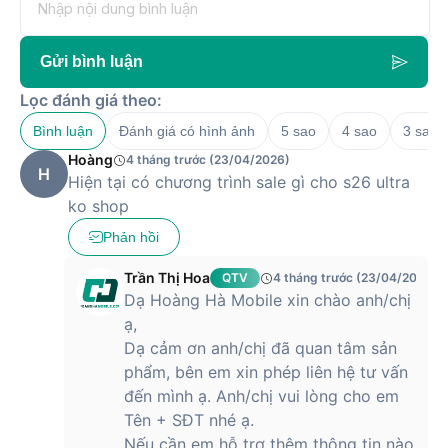
Gửi bình luận
Lọc đánh giá theo:
Bình luận
Đánh giá có hình ảnh
5 sao
4 sao
3 sao
Hoàng
4 tháng trước (23/04/2026)
H
Hiện tại có chương trình sale gì cho s26 ultra
ko shop
Phản hồi
Trần Thị Hoa
QTV
4 tháng trước (23/04/2026)
Dạ Hoàng Hà Mobile xin chào anh/chị
ạ,
Dạ cảm ơn anh/chị đã quan tâm sản
phẩm, bên em xin phép liên hệ tư vấn
đến mình ạ. Anh/chị vui lòng cho em
Tên + SĐT nhé ạ.
Nếu cần em hỗ trợ thêm thông tin nào