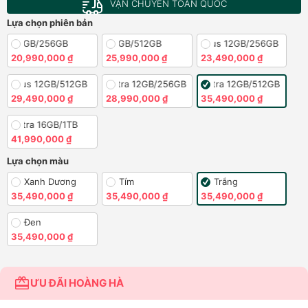
VẬN CHUYỂN TOÀN QUỐC
Lựa chọn phiên bản
26 12GB/256GB
S26 12GB/512GB
S26 Plus 12GB/256GB
20,990,000 ₫
25,990,000 ₫
23,490,000 ₫
26 Plus 12GB/512GB
S26 Ultra 12GB/256GB
S26 Ultra 12GB/512GB
29,490,000 ₫
28,990,000 ₫
35,490,000 ₫
26 Ultra 16GB/1TB
41,990,000 ₫
Lựa chọn màu
Xanh Dương
Tím
Trắng
35,490,000 ₫
35,490,000 ₫
35,490,000 ₫
Đen
35,490,000 ₫
ƯU ĐÃI HOÀNG HÀ