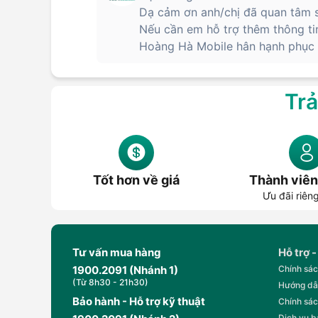
Dạ cảm ơn anh/chị đã quan tâm s
Nếu cần em hỗ trợ thêm thông ti
Hoàng Hà Mobile hân hạnh phục v
Trả
Tốt hơn về giá
Thành viên
Ưu đãi riên
Tư vấn mua hàng
Hỗ trợ -
1900.2091 (Nhánh 1)
Chính sác
(Từ 8h30 - 21h30)
Hướng dẫ
Bảo hành - Hỗ trợ kỹ thuật
Chính sác
Dịch vụ 