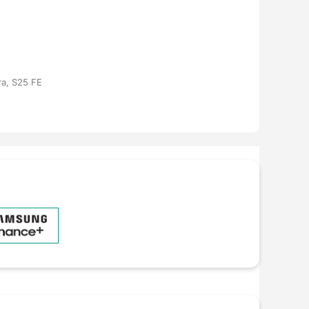
ra, S25 FE
ng hồ thông minh - (
Xem chi tiết
)