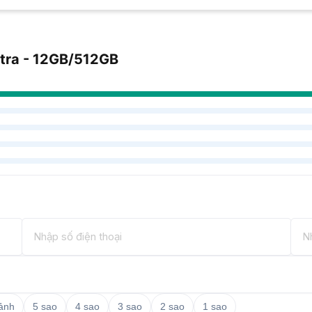
tra - 12GB/512GB
 ảnh
5 sao
4 sao
3 sao
2 sao
1 sao