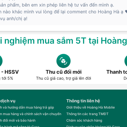
ản phẩm, bên em xin phép liên hệ tư vấn đến mình ạ.
n nào khác mình vui lòng để lại comment cho Hoàng Hà ạ ❤
ụ anh/chị ạ!
i nghiệm mua sắm 5T tại Hoàn
 - HSSV
Thu cũ đổi mới
Thanh to
g tới 5%
Thu cũ giá cao, trợ giá lên đời
D
 dịch vụ
Thông tin liên hệ
h và hướng dẫn mua hàng trả góp
Giới thiệu về Hoàng Hà Moblie
n mua hàng và chính sách vận chuyển
Thông tin các trang TMĐT
h đổi mới và bảo hành
Chăm sóc khách hàng
bảo hành mở rộng H-Care
Dịch vụ sửa chữa Hoàng Hà Care