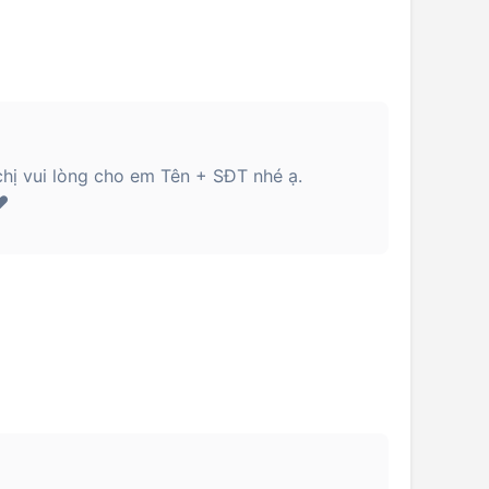
hị vui lòng cho em Tên + SĐT nhé ạ.
️