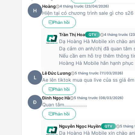
Hoàng
4 tháng trước (23/04/2026)
H
Hiện tại có chương trình sale gì cho s26
Phản hồi
Trần Thị Hoa
QTV
4 tháng trước (2
Dạ Hoàng Hà Mobile xin chào anh
Dạ cảm ơn anh/chị đã quan tâm s
Nếu cần em hỗ trợ thêm thông ti
Hoàng Hà Mobile hân hạnh phục v
Lê Đức Lương
5 tháng trước (11/03/2026)
L
Ae lên tiktok mua qua live của ss giá êm
Phản hồi
Đinh Ngọc Hà
5 tháng trước (08/03/2026)
Đ
Quan tâm...................
Phản hồi
Nguyễn Ngọc Huyền
QTV
5 tháng
Dạ Hoàng Hà Mobile xin chào anh