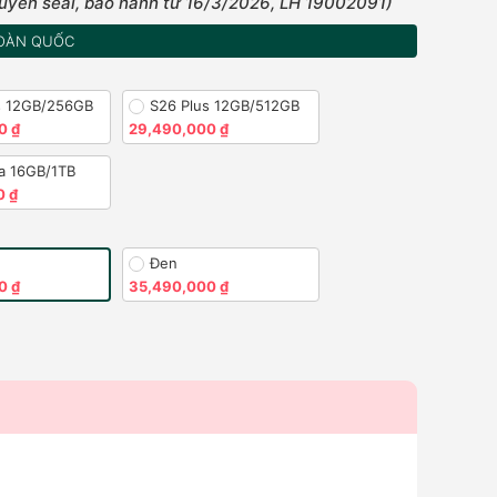
uyên seal, bảo hành từ 16/3/2026, LH 19002091)
OÀN QUỐC
s 12GB/256GB
S26 Plus 12GB/512GB
0 ₫
29,490,000 ₫
ra 16GB/1TB
0 ₫
Đen
0 ₫
35,490,000 ₫
)