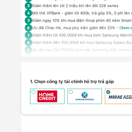
Giảm thêm lên tới 2 triệu khi lên đời S26 series
3
Mở thẻ VPBank - giảm tới 400k, trả góp 0%, 0 phí lên 
4
Giảm ngay 10% khi mua điện thoại phím 4G kèm Smar
5
Ưu đãi Chào Hè, mua phụ kiện giảm đến 20% - (
Xem c
6
Giảm thêm tới 500.000đ khi mua kèm Samsung Watch8 ha
7
Giảm thêm đến 700.000đ khi mua Samsung Galaxy Bu
8
Ưu đãi mua Ốp PITAKA kèm máy Samsung S26 series v
9
Mở thẻ Max Card nhận loạt đặc quyền - Hoàn tiền lên 
10
Trả góp 4 không, duyệt nhanh 10 phút, kỳ hạn tới 12 t
11
An tâm sử dụng sản phẩm dài lâu với gói bảo hành mở
12
Giảm 5% tối đa 500k khi thanh toán qua Spaylater - (
X
13
1. Chọn công ty tài chính hỗ trợ trả góp
Ưu đãi mua dán màn hình kèm máy Điện thoại/Máy tín
14
Giảm thêm 15% tối đa 1.000.000đ với các sản phẩm Loa
15
TPBank Evo - Giảm đến 500.000đ, trả góp 0%, 0 phí lê
16
Giảm tới 500.000đ khi thanh toán qua Homepaylater -
17