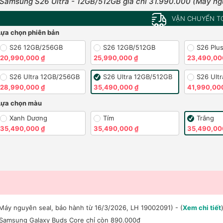
Samsung S26 Ultra - 12GB/512GB giá chỉ 31.990.000 (Máy ng
VẬN CHUYỂN T
Lựa chọn phiên bản
S26 12GB/256GB
S26 12GB/512GB
S26 Plu
20,990,000 ₫
25,990,000 ₫
23,490,00
S26 Ultra 12GB/256GB
S26 Ultra 12GB/512GB
S26 Ult
28,990,000 ₫
35,490,000 ₫
41,990,00
Lựa chọn màu
Xanh Dương
Tím
Trắng
35,490,000 ₫
35,490,000 ₫
35,490,00
Máy nguyên seal, bảo hành từ 16/3/2026, LH 19002091) - (
Xem chi tiết
 Samsung Galaxy Buds Core chỉ còn 890.000đ