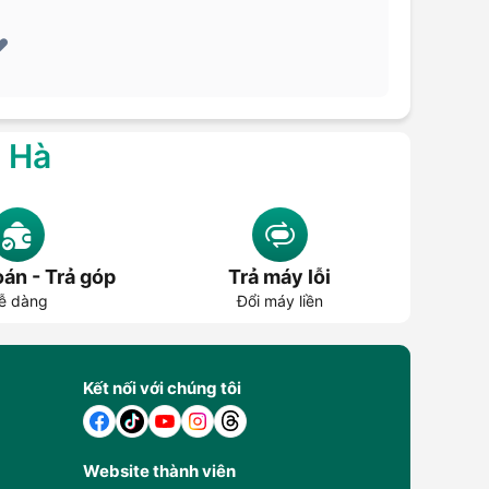
️
g Hà
án - Trả góp
Trả máy lỗi
ễ dàng
Đổi máy liền
Kết nối với chúng tôi
Website thành viên