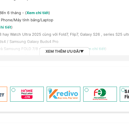
đến 6 tháng - (
Xem chi tiết
)
t Phone/Máy tính bảng/Laptop
hi tiết
)
y Watch Ultra 2025 cùng với Fold7, Flip7, Galaxy S26 , series S25 ult
ds4 / Samsung Galaxy Buds4 Pro
à Samsung FOLD 7/8 series giảm 100.000đ - (
Xem chi tiết
)
XEM THÊM ƯU ĐÃI
đến 18 triệu đồng - (
Xem chi tiết
)
háng với công ty tài chính/thẻ tín dụng
 rộng H-Care (LH 1900.2091) - (
Xem chi tiết
)
em chi tiết
)
h bảng/Laptop/Đồng hồ giảm 10% - (
Xem chi tiết
)
, tai nghe Sony khi mua kèm với các sản phẩm: Laptop/ Điện thoại/ Đồ
n đến 6 tháng - (
Xem chi tiết
)
 (
Xem chi tiết
)