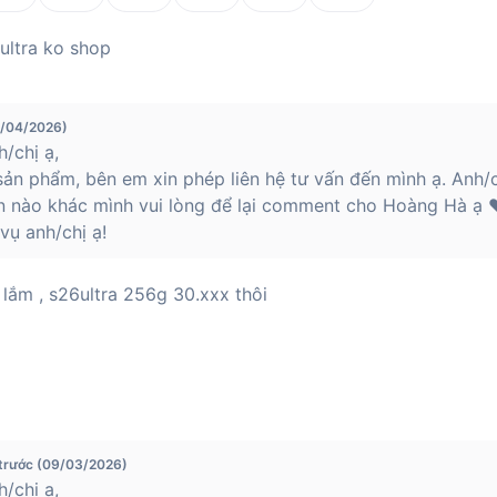
 ultra ko shop
3/04/2026)
/chị ạ,
ản phẩm, bên em xin phép liên hệ tư vấn đến mình ạ. Anh/c
n nào khác mình vui lòng để lại comment cho Hoàng Hà ạ ❤
ụ anh/chị ạ!
 lắm , s26ultra 256g 30.xxx thôi
 trước (09/03/2026)
/chị ạ,