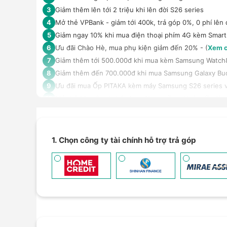
Giảm thêm lên tới 2 triệu khi lên đời S26 series
3
Mở thẻ VPBank - giảm tới 400k, trả góp 0%, 0 phí lên 
4
Giảm ngay 10% khi mua điện thoại phím 4G kèm Smar
5
Ưu đãi Chào Hè, mua phụ kiện giảm đến 20% - (
Xem c
6
Giảm thêm tới 500.000đ khi mua kèm Samsung Watch8 ha
7
Giảm thêm đến 700.000đ khi mua Samsung Galaxy Bu
8
Ưu đãi mua Ốp PITAKA kèm máy Samsung S26 series v
9
Mở thẻ Max Card nhận loạt đặc quyền - Hoàn tiền lên 
10
Trả góp 4 không, duyệt nhanh 10 phút, kỳ hạn tới 12 t
11
An tâm sử dụng sản phẩm dài lâu với gói bảo hành mở
12
Giảm 5% tối đa 500k khi thanh toán qua Spaylater - (
X
13
1. Chọn công ty tài chính hỗ trợ trả góp
Ưu đãi mua dán màn hình kèm máy Điện thoại/Máy tín
14
Giảm thêm 15% tối đa 1.000.000đ với các sản phẩm Loa
15
TPBank Evo - Giảm đến 500.000đ, trả góp 0%, 0 phí lê
16
Giảm tới 500.000đ khi thanh toán qua Homepaylater -
17