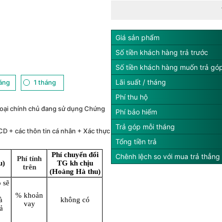
Giá sản phẩm
Số tiền khách hàng trả trước
Số tiền khách hàng muốn trả gó
Lãi suất / tháng
háng
1 tháng
Phí thu hộ
oại chính chủ đang sử dụng Chứng
Phí bảo hiểm
Trả góp mỗi tháng
CD + các thôn tin cá nhân + Xác thực
Tổng tiền trả
Phí chuyển đổi
Chênh lệch so với mua trả thẳng
Phí tính
u)
TG kh chịu
trên
(Hoàng Hà thu)
 sẽ
% khoản
à
không có
vay
ả