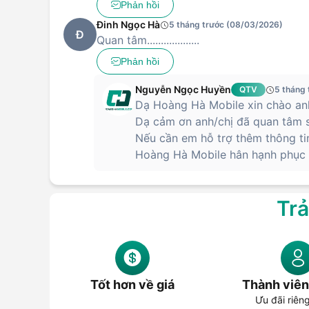
Phản hồi
Đinh Ngọc Hà
5 tháng trước (08/03/2026)
Đ
Quan tâm...................
Phản hồi
Nguyễn Ngọc Huyền
QTV
5 tháng
Dạ Hoàng Hà Mobile xin chào anh
Dạ cảm ơn anh/chị đã quan tâm s
Nếu cần em hỗ trợ thêm thông ti
Hoàng Hà Mobile hân hạnh phục v
Trả
Tốt hơn về giá
Thành viên
Ưu đãi riên