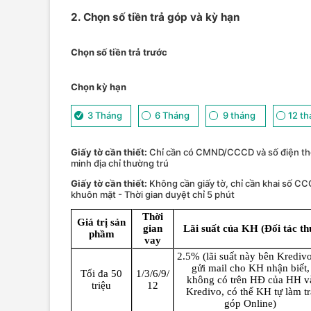
2. Chọn số tiền trả góp và kỳ hạn
Chọn số tiền trả trước
Chọn kỳ hạn
3 Tháng
6 Tháng
9 tháng
12 t
Giấy tờ cần thiết:
Chỉ cần có CMND/CCCD và số điện th
minh địa chỉ thường trú
Giấy tờ cần thiết:
Không cần giấy tờ, chỉ cần khai số CC
khuôn mặt - Thời gian duyệt chỉ 5 phút
Thời
Giá trị sản
gian
Lãi suất của KH (Đối tác th
phầm
vay
2.5% (lãi suất này bên Kredivo
gửi mail cho KH nhận biết,
Tối đa 50
1/3/6/9/
không có trên HĐ của HH v
triệu
12
Kredivo, có thể KH tự làm tr
góp Online)