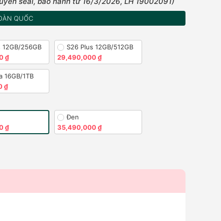
uyên seal, bảo hành từ 16/3/2026, LH 19002091)
OÀN QUỐC
s 12GB/256GB
S26 Plus 12GB/512GB
0 ₫
29,490,000 ₫
ra 16GB/1TB
0 ₫
Đen
0 ₫
35,490,000 ₫
)