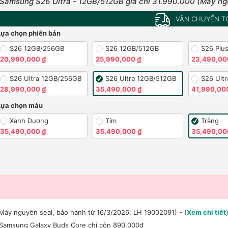
Samsung S26 Ultra - 12GB/512GB giá chỉ 31.990.000 (Máy ng
VẬN CHUYỂN T
Lựa chọn phiên bản
S26 12GB/256GB
S26 12GB/512GB
S26 Plu
20,990,000 ₫
25,990,000 ₫
23,490,00
S26 Ultra 12GB/256GB
S26 Ultra 12GB/512GB
S26 Ult
28,990,000 ₫
35,490,000 ₫
41,990,00
Lựa chọn màu
Xanh Dương
Tím
Trắng
35,490,000 ₫
35,490,000 ₫
35,490,00
Máy nguyên seal, bảo hành từ 16/3/2026, LH 19002091) - (
Xem chi tiết
 Samsung Galaxy Buds Core chỉ còn 890.000đ