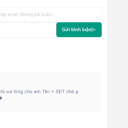
Gửi bình luận
hị vui lòng cho em Tên + SĐT nhé ạ.
️