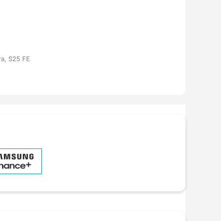
ra, S25 FE
ng hồ thông minh - (
Xem chi tiết
)