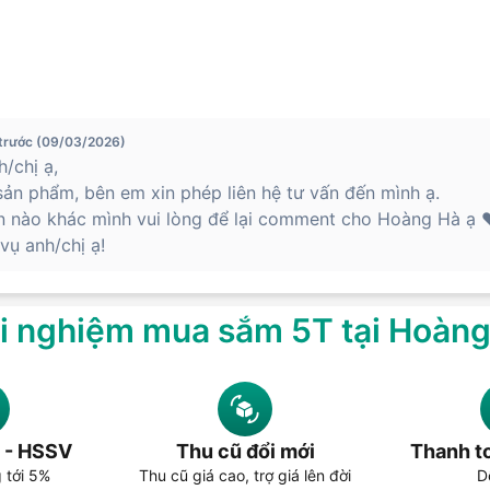
 trước (09/03/2026)
/chị ạ,
ản phẩm, bên em xin phép liên hệ tư vấn đến mình ạ.
n nào khác mình vui lòng để lại comment cho Hoàng Hà ạ ❤
ụ anh/chị ạ!
i nghiệm mua sắm 5T tại Hoàn
 - HSSV
Thu cũ đổi mới
Thanh to
g tới 5%
Thu cũ giá cao, trợ giá lên đời
D