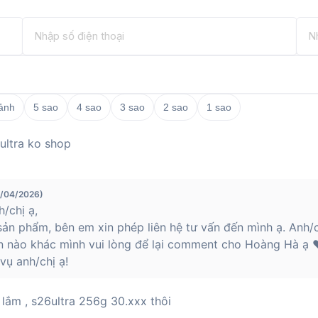
 ảnh
5 sao
4 sao
3 sao
2 sao
1 sao
 ultra ko shop
3/04/2026)
/chị ạ,
ản phẩm, bên em xin phép liên hệ tư vấn đến mình ạ. Anh/c
n nào khác mình vui lòng để lại comment cho Hoàng Hà ạ ❤
ụ anh/chị ạ!
 lắm , s26ultra 256g 30.xxx thôi