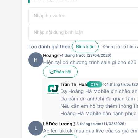
Lọc đánh giá theo:
Bình luận
Đánh giá có hình
Hoàng
4 tháng trước (23/04/2026)
H
Hiện tại có chương trình sale gì cho s26
Phản hồi
Trần Thị Hoa
QTV
4 tháng trước (2
Dạ Hoàng Hà Mobile xin chào anh
Dạ cảm ơn anh/chị đã quan tâm s
Nếu cần em hỗ trợ thêm thông ti
Hoàng Hà Mobile hân hạnh phục v
Lê Đức Lương
5 tháng trước (11/03/2026)
L
Ae lên tiktok mua qua live của ss giá êm