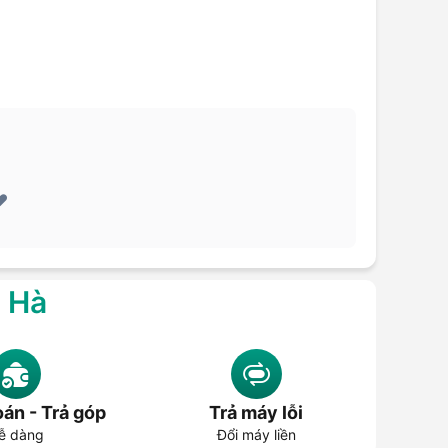
️
g Hà
án - Trả góp
Trả máy lỗi
ễ dàng
Đổi máy liền