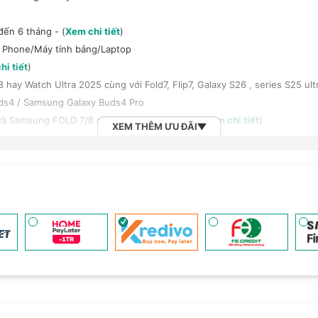
đến 6 tháng - (
Xem chi tiết
)
t Phone/Máy tính bảng/Laptop
hi tiết
)
y Watch Ultra 2025 cùng với Fold7, Flip7, Galaxy S26 , series S25 ult
ds4 / Samsung Galaxy Buds4 Pro
à Samsung FOLD 7/8 series giảm 100.000đ - (
Xem chi tiết
)
XEM THÊM ƯU ĐÃI
đến 18 triệu đồng - (
Xem chi tiết
)
háng với công ty tài chính/thẻ tín dụng
 rộng H-Care (LH 1900.2091) - (
Xem chi tiết
)
em chi tiết
)
h bảng/Laptop/Đồng hồ giảm 10% - (
Xem chi tiết
)
, tai nghe Sony khi mua kèm với các sản phẩm: Laptop/ Điện thoại/ Đồ
n đến 6 tháng - (
Xem chi tiết
)
 (
Xem chi tiết
)