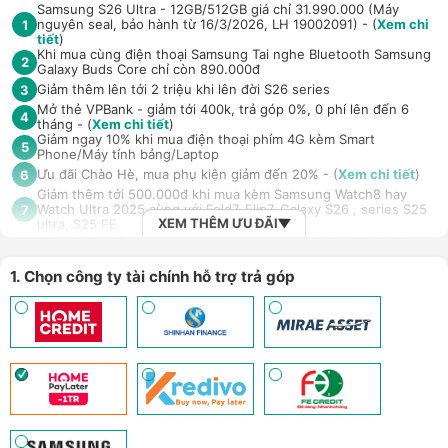
Samsung S26 Ultra - 12GB/512GB giá chỉ 31.990.000 (Máy
nguyên seal, bảo hành từ 16/3/2026, LH 19002091) - (
Xem chi
1
tiết
)
Khi mua cùng điện thoại Samsung Tai nghe Bluetooth Samsung
2
Galaxy Buds Core chỉ còn 890.000đ
Giảm thêm lên tới 2 triệu khi lên đời S26 series
3
Mở thẻ VPBank - giảm tới 400k, trả góp 0%, 0 phí lên đến 6
4
tháng - (
Xem chi tiết
)
Giảm ngay 10% khi mua điện thoại phím 4G kèm Smart
5
Phone/Máy tính bảng/Laptop
Ưu đãi Chào Hè, mua phụ kiện giảm đến 20% - (
Xem chi tiết
)
6
Giảm thêm tới 500.000đ khi mua kèm Samsung Watch8 hay
Watch Ultra 2025 cùng với Fold7, Flip7, Galaxy S26 , series S25
7
XEM THÊM ƯU ĐÃI
ultra, S25 FE
Giảm thêm đến 700.000đ khi mua Samsung Galaxy Buds4 /
8
Samsung Galaxy Buds4 Pro
Ưu đãi mua Ốp PITAKA kèm máy Samsung S26 series và
1. Chọn công ty tài chính hỗ trợ trả góp
9
Samsung FOLD 7/8 series giảm 100.000đ - (
Xem chi tiết
)
Mở thẻ Max Card nhận loạt đặc quyền - Hoàn tiền lên đến 18
10
triệu đồng - (
Xem chi tiết
)
Trả góp 4 không, duyệt nhanh 10 phút, kỳ hạn tới 12 tháng với
11
công ty tài chính/thẻ tín dụng
An tâm sử dụng sản phẩm dài lâu với gói bảo hành mở rộng H-
12
Care (LH 1900.2091) - (
Xem chi tiết
)
Giảm 5% tối đa 500k khi thanh toán qua Spaylater - (
Xem chi
13
tiết
)
Ưu đãi mua dán màn hình kèm máy Điện thoại/Máy tính
14
bảng/Laptop/Đồng hồ giảm 10% - (
Xem chi tiết
)