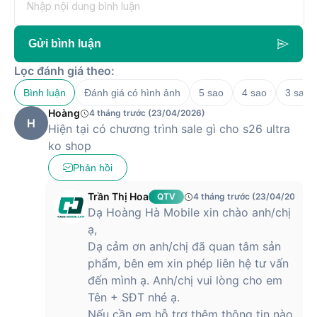
Gửi bình luận
Lọc đánh giá theo:
Bình luận
Đánh giá có hình ảnh
5 sao
4 sao
3 sao
Hoàng
4 tháng trước (23/04/2026)
H
Hiện tại có chương trình sale gì cho s26 ultra
ko shop
Phản hồi
Trần Thị Hoa
QTV
4 tháng trước (23/04/2026)
Dạ Hoàng Hà Mobile xin chào anh/chị
ạ,
Dạ cảm ơn anh/chị đã quan tâm sản
phẩm, bên em xin phép liên hệ tư vấn
đến mình ạ. Anh/chị vui lòng cho em
Tên + SĐT nhé ạ.
Nếu cần em hỗ trợ thêm thông tin nào