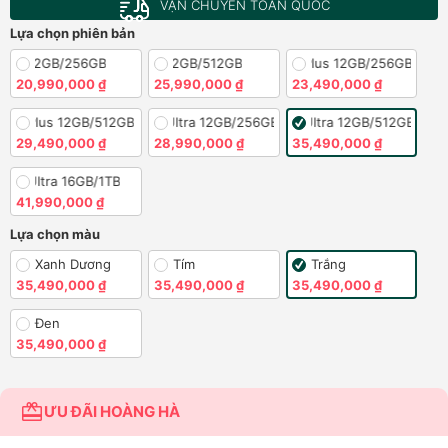
VẬN CHUYỂN TOÀN QUỐC
Lựa chọn phiên bản
26 12GB/256GB
S26 12GB/512GB
S26 Plus 12GB/256GB
20,990,000 ₫
25,990,000 ₫
23,490,000 ₫
26 Plus 12GB/512GB
S26 Ultra 12GB/256GB
S26 Ultra 12GB/512GB
29,490,000 ₫
28,990,000 ₫
35,490,000 ₫
26 Ultra 16GB/1TB
41,990,000 ₫
Lựa chọn màu
Xanh Dương
Tím
Trắng
35,490,000 ₫
35,490,000 ₫
35,490,000 ₫
Đen
35,490,000 ₫
ƯU ĐÃI HOÀNG HÀ