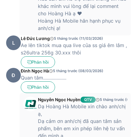
khác mình vui lòng để lại comment
cho Hoàng Hà ạ ❤️
Hoàng Hà Mobile hân hạnh phục vụ
anh/chị ạ!
Lê Đức Lương
5 tháng trước (11/03/2026)
L
Ae lên tiktok mua qua live của ss giá êm lắm ,
s26ultra 256g 30.xxx thôi
Phản hồi
Đinh Ngọc Hà
5 tháng trước (08/03/2026)
Đ
Quan tâm...................
Phản hồi
Nguyễn Ngọc Huyền
QTV
5 tháng trước (09/0
Dạ Hoàng Hà Mobile xin chào anh/chị
ạ,
Dạ cảm ơn anh/chị đã quan tâm sản
phẩm, bên em xin phép liên hệ tư vấn
đến mình ạ.