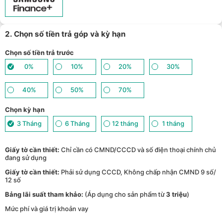
Giảm thêm 15% tối đa 1.000.000đ với các sản phẩm Loa, tai nghe
Sony khi mua kèm với các sản phẩm: Laptop/ Điện thoại/ Đồng
15
hồ thông minh - (
Xem chi tiết
)
TPBank Evo - Giảm đến 500.000đ, trả góp 0%, 0 phí lên đến 6
16
tháng - (
Xem chi tiết
)
2. Chọn số tiền trả góp và kỳ hạn
Giảm tới 500.000đ khi thanh toán qua Homepaylater - (
Xem chi
17
tiết
)
Chọn số tiền trả trước
0%
10%
20%
30%
40%
50%
70%
Chọn kỳ hạn
3 Tháng
6 Tháng
12 tháng
1 tháng
Giấy tờ cần thiết:
Chỉ cần có CMND/CCCD và số điện thoại chính chủ
đang sử dụng
Giấy tờ cần thiết:
Phải sử dụng CCCD, Không chấp nhận CMND 9 số/
12 số
Bảng lãi suất tham khảo:
(Áp dụng cho sản phẩm từ
3 triệu
)
Mức phí và giá trị khoản vay