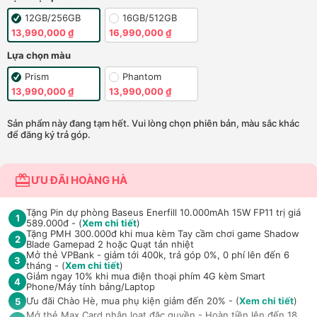
12GB/256GB
16GB/512GB
13,990,000 ₫
16,990,000 ₫
Lựa chọn màu
Prism
Phantom
13,990,000 ₫
13,990,000 ₫
Sản phẩm này đang tạm hết. Vui lòng chọn phiên bản, màu sắc khác
để đăng ký trả góp.
ƯU ĐÃI HOÀNG HÀ
Tặng Pin dự phòng Baseus Enerfill 10.000mAh 15W FP11 trị giá
1
589.000đ - (
Xem chi tiết
)
Tặng PMH 300.000đ khi mua kèm Tay cầm chơi game Shadow
2
Blade Gamepad 2 hoặc Quạt tản nhiệt
Mở thẻ VPBank - giảm tới 400k, trả góp 0%, 0 phí lên đến 6
3
tháng - (
Xem chi tiết
)
Giảm ngay 10% khi mua điện thoại phím 4G kèm Smart
4
Phone/Máy tính bảng/Laptop
Ưu đãi Chào Hè, mua phụ kiện giảm đến 20% - (
Xem chi tiết
)
5
Mở thẻ Max Card nhận loạt đặc quyền - Hoàn tiền lên đến 18