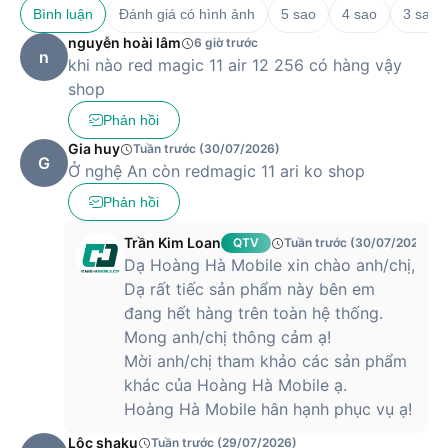
Bình luận
Đánh giá có hình ảnh
5 sao
4 sao
3 sao
nguyễn hoài lâm
6 giờ trước
n
khi nào red magic 11 air 12 256 có hàng vậy
shop
Phản hồi
Gia huy
Tuần trước (30/07/2026)
G
Ở nghệ An còn redmagic 11 ari ko shop
Phản hồi
Trần Kim Loan
QTV
Tuần trước (30/07/2026)
Dạ Hoàng Hà Mobile xin chào anh/chị,
Dạ rất tiếc sản phẩm này bên em
đang hết hàng trên toàn hệ thống.
Mong anh/chị thông cảm ạ!
Mời anh/chị tham khảo các sản phẩm
khác của Hoàng Hà Mobile ạ.
Hoàng Hà Mobile hân hạnh phục vụ ạ!
Lộc shaku
Tuần trước (29/07/2026)