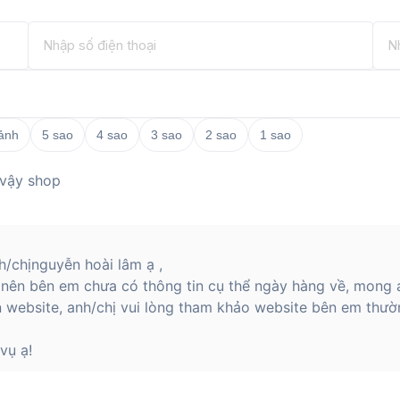
 ảnh
5 sao
4 sao
3 sao
2 sao
1 sao
 vậy shop
/chịnguyễn hoài lâm ạ ,
 nên bên em chưa có thông tin cụ thể ngày hàng về, mong 
n website, anh/chị vui lòng tham khảo website bên em thườ
vụ ạ!