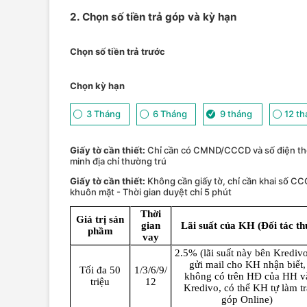
2. Chọn số tiền trả góp và kỳ hạn
Chọn số tiền trả trước
Chọn kỳ hạn
3 Tháng
6 Tháng
9 tháng
12 t
Giấy tờ cần thiết:
Chỉ cần có CMND/CCCD và số điện th
minh địa chỉ thường trú
Giấy tờ cần thiết:
Không cần giấy tờ, chỉ cần khai số CC
khuôn mặt - Thời gian duyệt chỉ 5 phút
Thời
Giá trị sản
gian
Lãi suất của KH (Đối tác th
phầm
vay
2.5% (lãi suất này bên Kredivo
gửi mail cho KH nhận biết,
Tối đa 50
1/3/6/9/
không có trên HĐ của HH v
triệu
12
Kredivo, có thể KH tự làm tr
góp Online)