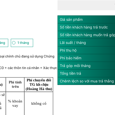
Giá sản phẩm
Số tiền khách hàng trả trước
Số tiền khách hàng muốn trả gó
Lãi suất / tháng
háng
1 tháng
Phí thu hộ
oại chính chủ đang sử dụng Chứng
Phí bảo hiểm
Trả góp mỗi tháng
CD + các thôn tin cá nhân + Xác thực
Tổng tiền trả
Phí chuyển đổi
Chênh lệch so với mua trả thẳng
Phí tính
u)
TG kh chịu
trên
(Hoàng Hà thu)
 sẽ
% khoản
à
không có
vay
ả