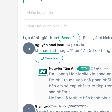
Lọc đánh giá theo:
Bình luận
Đánh giá có hình
nguyễn hoài lâm
13 giờ trước
n
khi nào red magic 11 air 12 256 có hàng
Phản hồi
Nguyễn Tâm Anh
QTV
2 giờ trước
Dạ Hoàng Hà Mobile xin chào anh
Do phụ thuộc vào nhà phân phối
bên em sẽ cập nhật trực tiếp trê
sản phẩm ạ.
Hoàng Hà Mobile hân hạnh phục 
Gia huy
Tuần trước (30/07/2026)
G