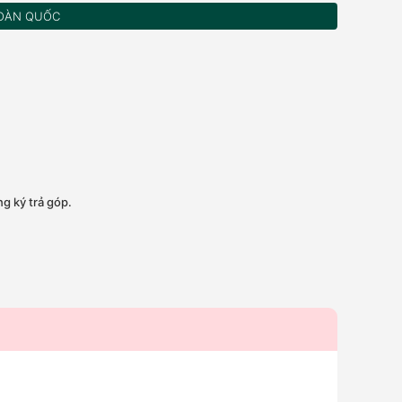
OÀN QUỐC
g ký trả góp.