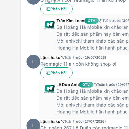
Ở nghệ An còn redmagic 11 ari ko shop
Phản hồi
Trần Kim Loan
QTV
Tuần trước (30
Dạ Hoàng Hà Mobile xin chào anh
Dạ rất tiếc sản phẩm này bên em
Mời anh/chị tham khảo các sản p
Hoàng Hà Mobile hân hạnh phục 
Lộc shaku
Tuần trước (29/07/2026)
L
Redmagic 11 air còn không shop ơi
Phản hồi
Lê Đức Anh
QTV
Tuần trước (29/07
Dạ Hoàng Hà Mobile xin chào anh
Dạ rất tiếc sản phẩm này bên em
Mời anh/chị tham khảo các sản p
Hoàng Hà Mobile hân hạnh phục 
Lộc shaku
Tuần trước (27/07/2026)
L
Chi nhánh 267 Lê Duẩn còn redmagic 11