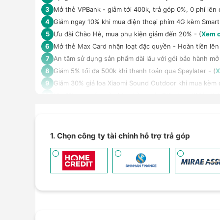
Mở thẻ VPBank - giảm tới 400k, trả góp 0%, 0 phí lên 
3
Giảm ngay 10% khi mua điện thoại phím 4G kèm Smar
4
Ưu đãi Chào Hè, mua phụ kiện giảm đến 20% - (
Xem c
5
Mở thẻ Max Card nhận loạt đặc quyền - Hoàn tiền lên 
6
An tâm sử dụng sản phẩm dài lâu với gói bảo hành mở
7
Giảm 5% tối đa 500k khi thanh toán qua Spaylater - (
X
8
Giảm 30% giá loa Xiaomi Sound Outdoor khi mua kèm đi
9
Ưu đãi mua dán màn hình kèm máy Điện thoại/Máy tín
10
Giảm thêm 15% tối đa 1.000.000đ với các sản phẩm Loa
11
TPBank Evo - Giảm đến 500.000đ, trả góp 0%, 0 phí lê
12
Giảm tới 500.000đ khi thanh toán qua Homepaylater -
13
1. Chọn công ty tài chính hỗ trợ trả góp
Nhận báo giá tốt nhất cho khách hàng doanh nghiệp B
14