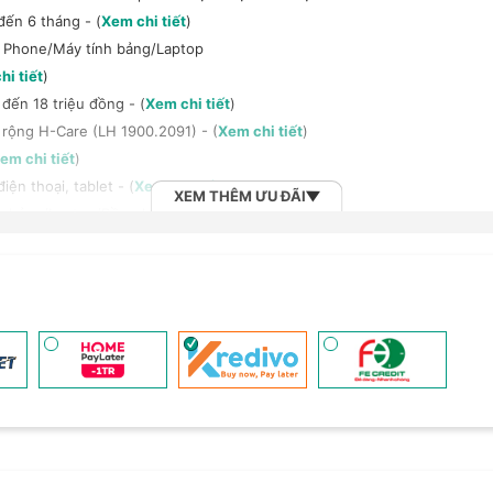
đến 6 tháng - (
Xem chi tiết
)
t Phone/Máy tính bảng/Laptop
hi tiết
)
đến 18 triệu đồng - (
Xem chi tiết
)
 rộng H-Care (LH 1900.2091) - (
Xem chi tiết
)
em chi tiết
)
ện thoại, tablet - (
Xem chi tiết
)
XEM THÊM ƯU ĐÃI
h bảng/Laptop/Đồng hồ giảm 10% - (
Xem chi tiết
)
, tai nghe Sony khi mua kèm với các sản phẩm: Laptop/ Điện thoại/ Đồ
n đến 6 tháng - (
Xem chi tiết
)
 (
Xem chi tiết
)
2B khi mua số lượng lớn - (
Xem chi tiết
)