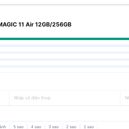
DMAGIC 11 Air 12GB/256GB
 ảnh
5 sao
4 sao
3 sao
2 sao
1 sao