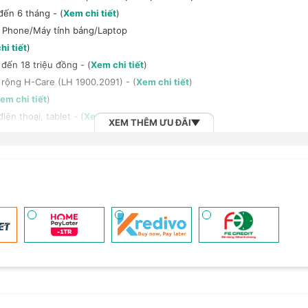
đến 6 tháng - (
Xem chi tiết
)
t Phone/Máy tính bảng/Laptop
hi tiết
)
đến 18 triệu đồng - (
Xem chi tiết
)
 rộng H-Care (LH 1900.2091) - (
Xem chi tiết
)
em chi tiết
)
ện thoại, tablet - (
Xem chi tiết
)
XEM THÊM ƯU ĐÃI
h bảng/Laptop/Đồng hồ giảm 10% - (
Xem chi tiết
)
, tai nghe Sony khi mua kèm với các sản phẩm: Laptop/ Điện thoại/ Đồ
n đến 6 tháng - (
Xem chi tiết
)
 (
Xem chi tiết
)
2B khi mua số lượng lớn - (
Xem chi tiết
)