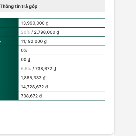
Thông tin trả góp
13,990,000 ₫
20%
/ 2,798,000 ₫
p
11,192,000 ₫
0%
00 ₫
6.6%
/ 738,672 ₫
1,865,333 ₫
14,728,672 ₫
738,672 ₫