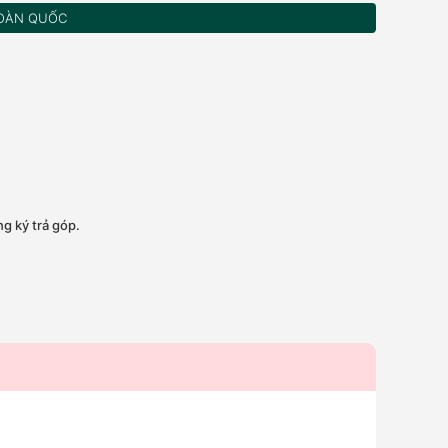
OÀN QUỐC
g ký trả góp.