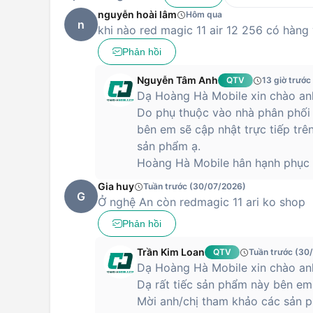
nguyễn hoài lâm
Hôm qua
n
khi nào red magic 11 air 12 256 có hàng
Phản hồi
Nguyễn Tâm Anh
QTV
13 giờ trước
Dạ Hoàng Hà Mobile xin chào anh
Do phụ thuộc vào nhà phân phối
bên em sẽ cập nhật trực tiếp trê
sản phẩm ạ.
Hoàng Hà Mobile hân hạnh phục 
Gia huy
Tuần trước (30/07/2026)
G
Ở nghệ An còn redmagic 11 ari ko shop
Phản hồi
Trần Kim Loan
QTV
Tuần trước (30
Dạ Hoàng Hà Mobile xin chào anh
Dạ rất tiếc sản phẩm này bên em
Mời anh/chị tham khảo các sản p