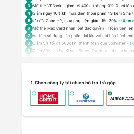
Mở thẻ VPBank - giảm tới 400k, trả góp 0%, 0 phí lên 
3
Giảm ngay 10% khi mua điện thoại phím 4G kèm Smar
4
Ưu đãi Chào Hè, mua phụ kiện giảm đến 20% - (
Xem c
5
Mở thẻ Max Card nhận loạt đặc quyền - Hoàn tiền lên 
6
An tâm sử dụng sản phẩm dài lâu với gói bảo hành mở
7
Giảm 5% tối đa 500k khi thanh toán qua Spaylater - (
X
8
Giảm 30% giá loa Xiaomi Sound Outdoor khi mua kèm đi
9
Ưu đãi mua dán màn hình kèm máy Điện thoại/Máy tín
10
Giảm thêm 15% tối đa 1.000.000đ với các sản phẩm Loa
11
TPBank Evo - Giảm đến 500.000đ, trả góp 0%, 0 phí lê
12
Giảm tới 500.000đ khi thanh toán qua Homepaylater -
13
1. Chọn công ty tài chính hỗ trợ trả góp
Nhận báo giá tốt nhất cho khách hàng doanh nghiệp B
14