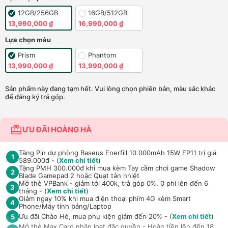
12GB/256GB
16GB/512GB
13,990,000 ₫
16,990,000 ₫
Lựa chọn màu
Prism
Phantom
13,990,000 ₫
13,990,000 ₫
Sản phẩm này đang tạm hết. Vui lòng chọn phiên bản, màu sắc khác
để đăng ký trả góp.
ƯU ĐÃI HOÀNG HÀ
Tặng Pin dự phòng Baseus Enerfill 10.000mAh 15W FP11 trị giá
1
589.000đ - (
Xem chi tiết
)
Tặng PMH 300.000đ khi mua kèm Tay cầm chơi game Shadow
2
Blade Gamepad 2 hoặc Quạt tản nhiệt
Mở thẻ VPBank - giảm tới 400k, trả góp 0%, 0 phí lên đến 6
3
tháng - (
Xem chi tiết
)
Giảm ngay 10% khi mua điện thoại phím 4G kèm Smart
4
Phone/Máy tính bảng/Laptop
Ưu đãi Chào Hè, mua phụ kiện giảm đến 20% - (
Xem chi tiết
)
5
Mở thẻ Max Card nhận loạt đặc quyền - Hoàn tiền lên đến 18