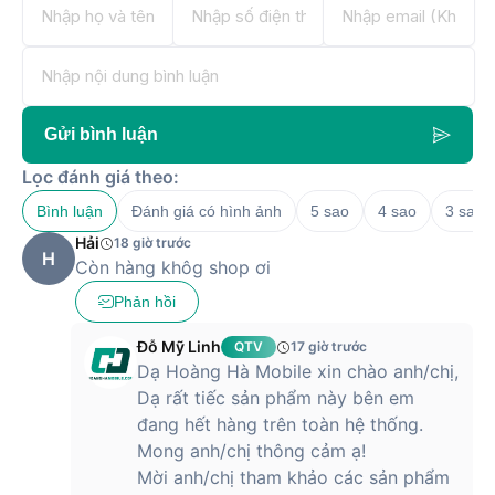
Gửi bình luận
Lọc đánh giá theo:
Bình luận
Đánh giá có hình ảnh
5 sao
4 sao
3 sao
Hải
18 giờ trước
H
Còn hàng khôg shop ơi
Phản hồi
Đỗ Mỹ Linh
QTV
17 giờ trước
Dạ Hoàng Hà Mobile xin chào anh/chị,
Dạ rất tiếc sản phẩm này bên em
đang hết hàng trên toàn hệ thống.
Mong anh/chị thông cảm ạ!
Mời anh/chị tham khảo các sản phẩm