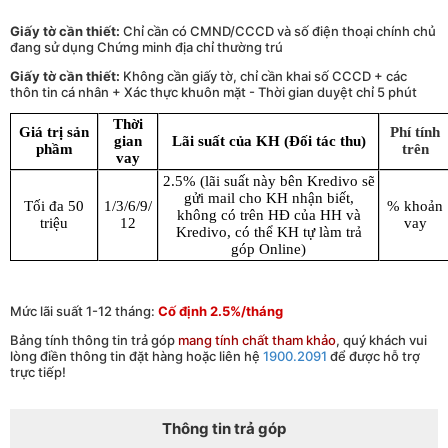
Giấy tờ cần thiết:
Chỉ cần có CMND/CCCD và số điện thoại chính chủ
đang sử dụng Chứng minh địa chỉ thường trú
Giấy tờ cần thiết:
Không cần giấy tờ, chỉ cần khai số CCCD + các
thôn tin cá nhân + Xác thực khuôn mặt - Thời gian duyệt chỉ 5 phút
Thời
Giá trị sản
Phí tính
gian
Lãi suất của KH (Đối tác thu)
phầm
trên
vay
2.5% (lãi suất này bên Kredivo sẽ
gửi mail cho KH nhận biết,
Tối đa 50
1/3/6/9/
% khoản
không có trên HĐ của HH và
triệu
12
vay
Kredivo, có thể KH tự làm trả
góp Online)
Mức lãi suất 1-12 tháng:
Cố định 2.5%/tháng
Bảng tính thông tin trả góp
mang tính chất tham khảo
, quý khách vui
lòng điền thông tin đặt hàng hoặc liên hệ
1900.2091
để được hỗ trợ
trực tiếp!
Thông tin trả góp