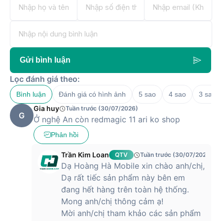
Gửi bình luận
Lọc đánh giá theo:
Bình luận
Đánh giá có hình ảnh
5 sao
4 sao
3 sao
Gia huy
Tuần trước (30/07/2026)
G
Ở nghệ An còn redmagic 11 ari ko shop
Phản hồi
Trần Kim Loan
QTV
Tuần trước (30/07/2026)
Dạ Hoàng Hà Mobile xin chào anh/chị,
Dạ rất tiếc sản phẩm này bên em
đang hết hàng trên toàn hệ thống.
Mong anh/chị thông cảm ạ!
Mời anh/chị tham khảo các sản phẩm