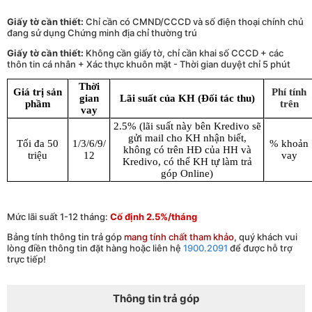
Giấy tờ cần thiết:
Chỉ cần có CMND/CCCD và số điện thoại chính chủ
đang sử dụng Chứng minh địa chỉ thường trú
Giấy tờ cần thiết:
Không cần giấy tờ, chỉ cần khai số CCCD + các
thôn tin cá nhân + Xác thực khuôn mặt - Thời gian duyệt chỉ 5 phút
Thời
Giá trị sản
Phí tính
gian
Lãi suất của KH (Đối tác thu)
phầm
trên
vay
2.5% (lãi suất này bên Kredivo sẽ
gửi mail cho KH nhận biết,
Tối đa 50
1/3/6/9/
% khoản
không có trên HĐ của HH và
triệu
12
vay
Kredivo, có thể KH tự làm trả
góp Online)
Mức lãi suất 1-12 tháng:
Cố định 2.5%/tháng
Bảng tính thông tin trả góp
mang tính chất tham khảo
, quý khách vui
lòng điền thông tin đặt hàng hoặc liên hệ
1900.2091
để được hỗ trợ
trực tiếp!
Thông tin trả góp