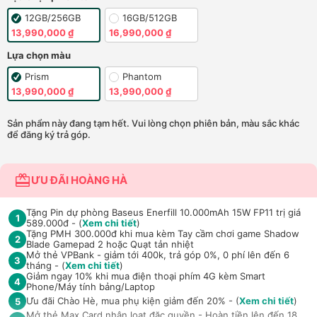
12GB/256GB
16GB/512GB
13,990,000 ₫
16,990,000 ₫
Lựa chọn màu
Prism
Phantom
13,990,000 ₫
13,990,000 ₫
Sản phẩm này đang tạm hết. Vui lòng chọn phiên bản, màu sắc khác
để đăng ký trả góp.
ƯU ĐÃI HOÀNG HÀ
Tặng Pin dự phòng Baseus Enerfill 10.000mAh 15W FP11 trị giá
1
589.000đ - (
Xem chi tiết
)
Tặng PMH 300.000đ khi mua kèm Tay cầm chơi game Shadow
2
Blade Gamepad 2 hoặc Quạt tản nhiệt
Mở thẻ VPBank - giảm tới 400k, trả góp 0%, 0 phí lên đến 6
3
tháng - (
Xem chi tiết
)
Giảm ngay 10% khi mua điện thoại phím 4G kèm Smart
4
Phone/Máy tính bảng/Laptop
Ưu đãi Chào Hè, mua phụ kiện giảm đến 20% - (
Xem chi tiết
)
5
Mở thẻ Max Card nhận loạt đặc quyền - Hoàn tiền lên đến 18