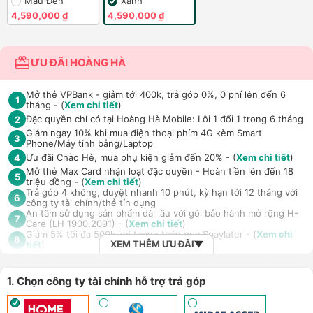
Màu Đen
Xanh
4,590,000 ₫
4,590,000 ₫
ƯU ĐÃI HOÀNG HÀ
Mở thẻ VPBank - giảm tới 400k, trả góp 0%, 0 phí lên đến 6
1
tháng - (
Xem chi tiết
)
Đặc quyền chỉ có tại Hoàng Hà Mobile: Lỗi 1 đổi 1 trong 6 tháng
2
Giảm ngay 10% khi mua điện thoại phím 4G kèm Smart
3
Phone/Máy tính bảng/Laptop
Ưu đãi Chào Hè, mua phụ kiện giảm đến 20% - (
Xem chi tiết
)
4
Mở thẻ Max Card nhận loạt đặc quyền - Hoàn tiền lên đến 18
5
triệu đồng - (
Xem chi tiết
)
Trả góp 4 không, duyệt nhanh 10 phút, kỳ hạn tới 12 tháng với
6
công ty tài chính/thẻ tín dụng
An tâm sử dụng sản phẩm dài lâu với gói bảo hành mở rộng H-
7
Care (LH 1900.2091) - (
Xem chi tiết
)
Giảm 5% tối đa 500k khi thanh toán qua Spaylater - (
Xem chi
8
XEM THÊM ƯU ĐÃI
tiết
)
Giảm 30% giá loa Xiaomi Sound Outdoor khi mua kèm điện thoại,
9
tablet - (
Xem chi tiết
)
Ưu đãi mua dán màn hình kèm máy Điện thoại/Máy tính
1. Chọn công ty tài chính hỗ trợ trả góp
10
bảng/Laptop/Đồng hồ giảm 10% - (
Xem chi tiết
)
Giảm thêm 15% tối đa 1.000.000đ với các sản phẩm Loa, tai nghe
Sony khi mua kèm với các sản phẩm: Laptop/ Điện thoại/ Đồng
11