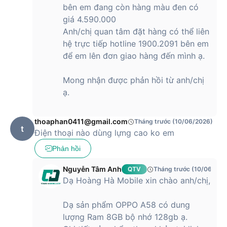
bên em đang còn hàng màu đen có
giá 4.590.000
Anh/chị quan tâm đặt hàng có thể liên
hệ trực tiếp hotline 1900.2091 bên em
để em lên đơn giao hàng đến mình ạ.
Mong nhận được phản hồi từ anh/chị
ạ.
thoaphan0411@gmail.com
Tháng trước (10/06/2026)
t
Điện thoại nào dùng lựng cao ko em
Phản hồi
Nguyễn Tâm Anh
QTV
Tháng trước (10/06/202
Dạ Hoàng Hà Mobile xin chào anh/chị,
Dạ sản phẩm OPPO A58 có dung
lượng Ram 8GB bộ nhớ 128gb ạ.