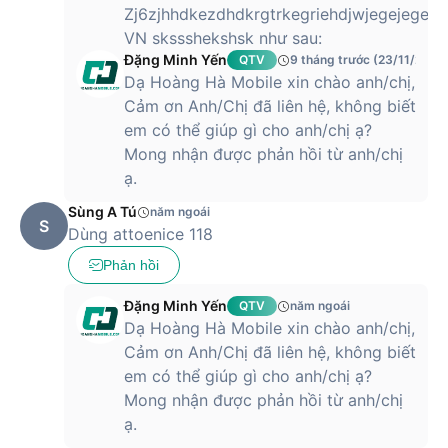
Zj6zjhhdkezdhdkrgtrkegriehdjwjegejegeư
VN skssshekshsk như sau:
Đặng Minh Yến
QTV
9 tháng trước (23/11/2025
Dạ Hoàng Hà Mobile xin chào anh/chị,
Cảm ơn Anh/Chị đã liên hệ, không biết
em có thể giúp gì cho anh/chị ạ?
Mong nhận được phản hồi từ anh/chị
ạ.
Sùng A Tú
năm ngoái
S
Dùng attoenice 118
Phản hồi
Đặng Minh Yến
QTV
năm ngoái
Dạ Hoàng Hà Mobile xin chào anh/chị,
Cảm ơn Anh/Chị đã liên hệ, không biết
em có thể giúp gì cho anh/chị ạ?
Mong nhận được phản hồi từ anh/chị
ạ.