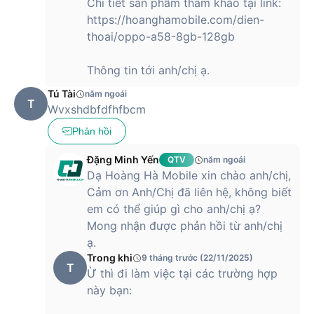
Chi tiết sản phẩm tham khảo tại link:
https://hoanghamobile.com/dien-
thoai/oppo-a58-8gb-128gb
Thông tin tới anh/chị ạ.
Tú Tài
năm ngoái
T
Wvxshdbfdfhfbcm
Phản hồi
Đặng Minh Yến
QTV
năm ngoái
Dạ Hoàng Hà Mobile xin chào anh/chị,
Cảm ơn Anh/Chị đã liên hệ, không biết
em có thể giúp gì cho anh/chị ạ?
Mong nhận được phản hồi từ anh/chị
ạ.
Trong khi
9 tháng trước (22/11/2025)
T
Ừ thì đi làm việc tại các trường hợp
này bạn: