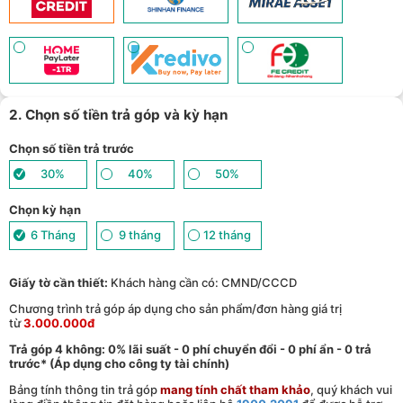
hồ thông minh - (
Xem chi tiết
)
TPBank Evo - Giảm đến 500.000đ, trả góp 0%, 0 phí lên đến 6
12
tháng - (
Xem chi tiết
)
Giảm tới 500.000đ khi thanh toán qua Homepaylater - (
Xem chi
13
tiết
)
Giảm ngay 50.000đ khi mua gói cước di động Mobifone, Vnsky
lên tới 6GB data/ngày - Trải nghiệm 5G chỉ 99k/tháng - (
Xem chi
14
tiết
)
2. Chọn số tiền trả góp và kỳ hạn
Nhận báo giá tốt nhất cho khách hàng doanh nghiệp B2B khi
15
mua số lượng lớn - (
Xem chi tiết
)
Chọn số tiền trả trước
30%
40%
50%
Chọn kỳ hạn
6 Tháng
9 tháng
12 tháng
Giấy tờ cần thiết:
Khách hàng cần có: CMND/CCCD
Chương trình trả góp áp dụng cho sản phẩm/đơn hàng giá trị
từ
3.000.000đ
Trả góp 4 không: 0% lãi suất - 0 phí chuyển đổi - 0 phí ẩn - 0 trả
trước* (Áp dụng cho công ty tài chính)
Bảng tính thông tin trả góp
mang tính chất tham khảo
, quý khách vui