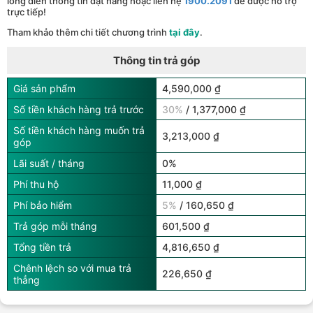
lòng điền thông tin đặt hàng hoặc liên hệ
1900.2091
để được hỗ trợ
trực tiếp!
Tham khảo thêm chi tiết chương trình
tại đây
.
Thông tin trả góp
Giá sản phẩm
4,590,000 ₫
Số tiền khách hàng trả trước
30%
/ 1,377,000 ₫
Số tiền khách hàng muốn trả
3,213,000 ₫
góp
Lãi suất / tháng
0%
Phí thu hộ
11,000 ₫
Phí bảo hiểm
5%
/ 160,650 ₫
Trả góp mỗi tháng
601,500 ₫
Tổng tiền trả
4,816,650 ₫
Chênh lệch so với mua trả
226,650 ₫
thẳng