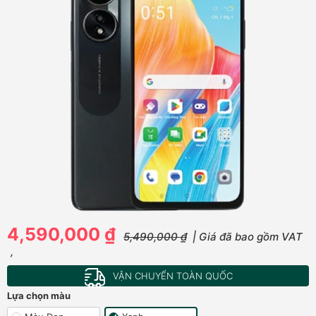
4,590,000 ₫
5,490,000 ₫
| Giá đã bao gồm VAT
,
VẬN CHUYỂN TOÀN QUỐC
Lựa chọn màu