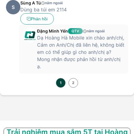
Sùng A Tú
năm ngoái
S
Dùng ba túi em 2114
Phản hồi
Đặng Minh Yến
QTV
năm ngoái
Dạ Hoàng Hà Mobile xin chào anh/chị,
Cảm ơn Anh/Chị đã liên hệ, không biết
em có thể giúp gì cho anh/chị ạ?
Mong nhận được phản hồi từ anh/chị
ạ.
1
2
Trải nghiệm mua sắm 5T tại Hoàng