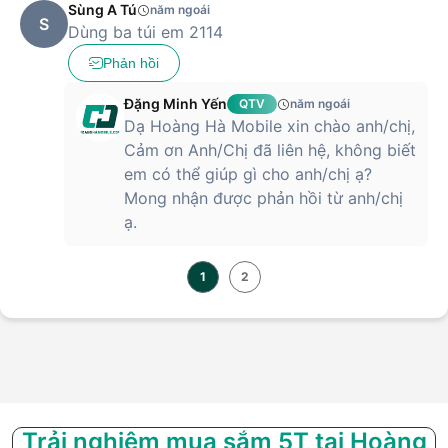
Sùng A Tú
năm ngoái
S
Dùng ba túi em 2114
Phản hồi
Đặng Minh Yến
QTV
năm ngoái
Dạ Hoàng Hà Mobile xin chào anh/chị,
Cảm ơn Anh/Chị đã liên hệ, không biết
em có thể giúp gì cho anh/chị ạ?
Mong nhận được phản hồi từ anh/chị
ạ.
1
2
Trải nghiệm mua sắm 5T tại Hoàng