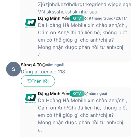
Zj6zjhhdkezdhdkrgtrkegriehdjwjegejegeư
VN skssshekshsk như sau:
Đặng Minh Yến
QTV
9 tháng trước (23/11/2025
Dạ Hoàng Hà Mobile xin chào anh/chị,
Cảm ơn Anh/Chị đã liên hệ, không biết
em có thể giúp gì cho anh/chị ạ?
Mong nhận được phản hồi từ anh/chị
ạ.
Sùng A Tú
năm ngoái
S
Dùng attoenice 118
Phản hồi
Đặng Minh Yến
QTV
năm ngoái
Dạ Hoàng Hà Mobile xin chào anh/chị,
Cảm ơn Anh/Chị đã liên hệ, không biết
em có thể giúp gì cho anh/chị ạ?
Mong nhận được phản hồi từ anh/chị
ạ.