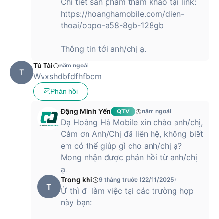
Chi tiết sản phẩm tham khảo tại link:
https://hoanghamobile.com/dien-
thoai/oppo-a58-8gb-128gb
Thông tin tới anh/chị ạ.
Tú Tài
năm ngoái
T
Wvxshdbfdfhfbcm
Phản hồi
Đặng Minh Yến
QTV
năm ngoái
Dạ Hoàng Hà Mobile xin chào anh/chị,
Cảm ơn Anh/Chị đã liên hệ, không biết
em có thể giúp gì cho anh/chị ạ?
Mong nhận được phản hồi từ anh/chị
ạ.
Trong khi
9 tháng trước (22/11/2025)
T
Ừ thì đi làm việc tại các trường hợp
này bạn: