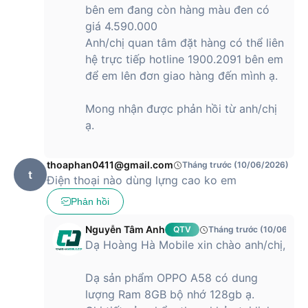
bên em đang còn hàng màu đen có
giá 4.590.000
Anh/chị quan tâm đặt hàng có thể liên
hệ trực tiếp hotline 1900.2091 bên em
để em lên đơn giao hàng đến mình ạ.
Mong nhận được phản hồi từ anh/chị
ạ.
thoaphan0411@gmail.com
Tháng trước (10/06/2026)
t
Điện thoại nào dùng lựng cao ko em
Phản hồi
Nguyễn Tâm Anh
QTV
Tháng trước (10/06/202
Dạ Hoàng Hà Mobile xin chào anh/chị,
Dạ sản phẩm OPPO A58 có dung
lượng Ram 8GB bộ nhớ 128gb ạ.