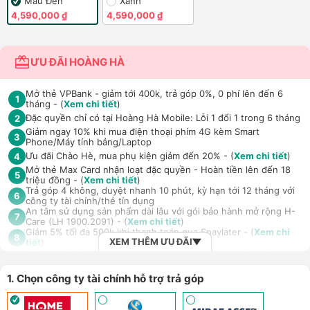
Màu Đen
Xanh
4,590,000 ₫
4,590,000 ₫
ƯU ĐÃI HOÀNG HÀ
Mở thẻ VPBank - giảm tới 400k, trả góp 0%, 0 phí lên đến 6
1
tháng - (
Xem chi tiết
)
Đặc quyền chỉ có tại Hoàng Hà Mobile: Lỗi 1 đổi 1 trong 6 tháng
2
Giảm ngay 10% khi mua điện thoại phím 4G kèm Smart
3
Phone/Máy tính bảng/Laptop
Ưu đãi Chào Hè, mua phụ kiện giảm đến 20% - (
Xem chi tiết
)
4
Mở thẻ Max Card nhận loạt đặc quyền - Hoàn tiền lên đến 18
5
triệu đồng - (
Xem chi tiết
)
Trả góp 4 không, duyệt nhanh 10 phút, kỳ hạn tới 12 tháng với
6
công ty tài chính/thẻ tín dụng
An tâm sử dụng sản phẩm dài lâu với gói bảo hành mở rộng H-
7
Care (LH 1900.2091) - (
Xem chi tiết
)
Giảm 5% tối đa 500k khi thanh toán qua Spaylater - (
Xem chi
8
XEM THÊM ƯU ĐÃI
tiết
)
Giảm 30% giá loa Xiaomi Sound Outdoor khi mua kèm điện thoại,
9
tablet - (
Xem chi tiết
)
Ưu đãi mua dán màn hình kèm máy Điện thoại/Máy tính
1. Chọn công ty tài chính hỗ trợ trả góp
10
bảng/Laptop/Đồng hồ giảm 10% - (
Xem chi tiết
)
Giảm thêm 15% tối đa 1.000.000đ với các sản phẩm Loa, tai nghe
Sony khi mua kèm với các sản phẩm: Laptop/ Điện thoại/ Đồng
11