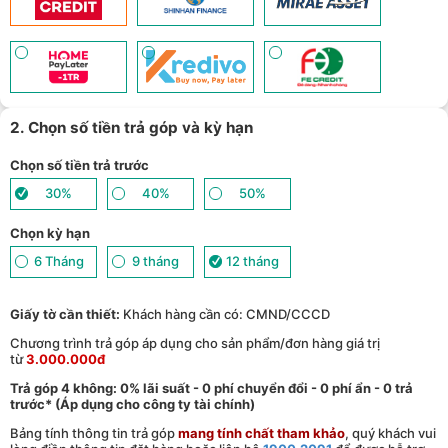
hồ thông minh - (
Xem chi tiết
)
TPBank Evo - Giảm đến 500.000đ, trả góp 0%, 0 phí lên đến 6
12
tháng - (
Xem chi tiết
)
Giảm tới 500.000đ khi thanh toán qua Homepaylater - (
Xem chi
13
tiết
)
Giảm ngay 50.000đ khi mua gói cước di động Mobifone, Vnsky
lên tới 6GB data/ngày - Trải nghiệm 5G chỉ 99k/tháng - (
Xem chi
14
tiết
)
2. Chọn số tiền trả góp và kỳ hạn
Nhận báo giá tốt nhất cho khách hàng doanh nghiệp B2B khi
15
mua số lượng lớn - (
Xem chi tiết
)
Chọn số tiền trả trước
30%
40%
50%
Chọn kỳ hạn
6 Tháng
9 tháng
12 tháng
Giấy tờ cần thiết:
Khách hàng cần có: CMND/CCCD
Chương trình trả góp áp dụng cho sản phẩm/đơn hàng giá trị
từ
3.000.000đ
Trả góp 4 không: 0% lãi suất - 0 phí chuyển đổi - 0 phí ẩn - 0 trả
trước* (Áp dụng cho công ty tài chính)
Bảng tính thông tin trả góp
mang tính chất tham khảo
, quý khách vui