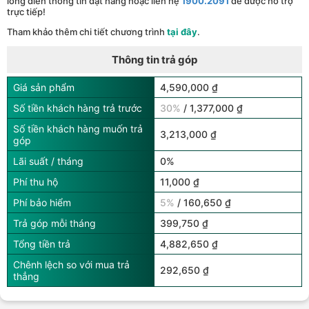
lòng điền thông tin đặt hàng hoặc liên hệ
1900.2091
để được hỗ trợ
trực tiếp!
Tham khảo thêm chi tiết chương trình
tại đây
.
Thông tin trả góp
Giá sản phẩm
4,590,000 ₫
Số tiền khách hàng trả trước
30%
/ 1,377,000 ₫
Số tiền khách hàng muốn trả
3,213,000 ₫
góp
Lãi suất / tháng
0%
Phí thu hộ
11,000 ₫
Phí bảo hiểm
5%
/ 160,650 ₫
Trả góp mỗi tháng
399,750 ₫
Tổng tiền trả
4,882,650 ₫
Chênh lệch so với mua trả
292,650 ₫
thẳng