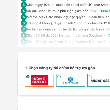
Giảm ngay 10% khi mua điện thoại phím 4G kèm Smar
3
Ưu đãi Chào Hè, mua phụ kiện giảm đến 20% - (
Xem c
4
Mở thẻ Max Card nhận loạt đặc quyền - Hoàn tiền lên 
5
Trả góp 4 không, duyệt nhanh 10 phút, kỳ hạn tới 12 t
6
An tâm sử dụng sản phẩm dài lâu với gói bảo hành mở
7
Giảm 5% tối đa 500k khi thanh toán qua Spaylater - (
X
8
Giảm 30% giá loa Xiaomi Sound Outdoor khi mua kèm đi
9
Ưu đãi mua dán màn hình kèm máy Điện thoại/Máy tín
10
Giảm thêm 15% tối đa 1.000.000đ với các sản phẩm Loa
11
TPBank Evo - Giảm đến 500.000đ, trả góp 0%, 0 phí lê
12
Giảm tới 500.000đ khi thanh toán qua Homepaylater -
13
1. Chọn công ty tài chính hỗ trợ trả góp
Giảm ngay 50.000đ khi mua gói cước di động Mobifone,
14
Nhận báo giá tốt nhất cho khách hàng doanh nghiệp B
15