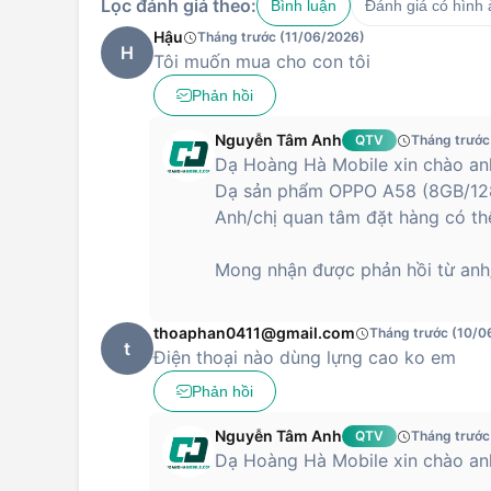
Lọc đánh giá theo:
Bình luận
Đánh giá có hình
Hậu
Tháng trước (11/06/2026)
H
Tôi muốn mua cho con tôi
Phản hồi
Nguyễn Tâm Anh
QTV
Tháng trước
Dạ Hoàng Hà Mobile xin chào anh
Dạ sản phẩm OPPO A58 (8GB/128
Anh/chị quan tâm đặt hàng có thể
Mong nhận được phản hồi từ anh/
thoaphan0411@gmail.com
Tháng trước (10/0
t
Điện thoại nào dùng lựng cao ko em
Phản hồi
Nguyễn Tâm Anh
QTV
Tháng trước
Dạ Hoàng Hà Mobile xin chào anh