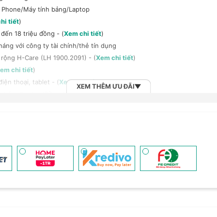
t Phone/Máy tính bảng/Laptop
hi tiết
)
đến 18 triệu đồng - (
Xem chi tiết
)
háng với công ty tài chính/thẻ tín dụng
 rộng H-Care (LH 1900.2091) - (
Xem chi tiết
)
em chi tiết
)
ện thoại, tablet - (
Xem chi tiết
)
XEM THÊM ƯU ĐÃI
h bảng/Laptop/Đồng hồ giảm 10% - (
Xem chi tiết
)
, tai nghe Sony khi mua kèm với các sản phẩm: Laptop/ Điện thoại/ Đồ
n đến 6 tháng - (
Xem chi tiết
)
 (
Xem chi tiết
)
 Vnsky lên tới 6GB data/ngày - Trải nghiệm 5G chỉ 99k/tháng - (
Xem ch
2B khi mua số lượng lớn - (
Xem chi tiết
)