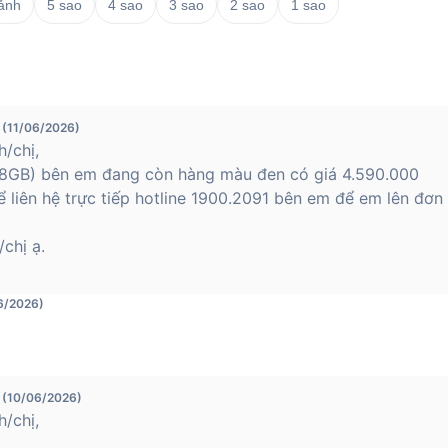
 ảnh
5 sao
4 sao
3 sao
2 sao
1 sao
 (11/06/2026)
/chị,
GB) bên em đang còn hàng màu đen có giá 4.590.000
 liên hệ trực tiếp hotline 1900.2091 bên em để em lên đơn
chị ạ.
6/2026)
 (10/06/2026)
/chị,