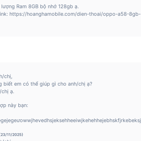
lượng Ram 8GB bộ nhớ 128gb ạ.
 link: https://hoanghamobile.com/dien-thoai/oppo-a58-8gb
/chị,
 biết em có thể giúp gì cho anh/chị ạ?
chị ạ.
hợp này bạn:
egejegeưowwjhevedhsjeksehheeiwjkehehhejebhskfjrkebeksj
 (23/11/2025)