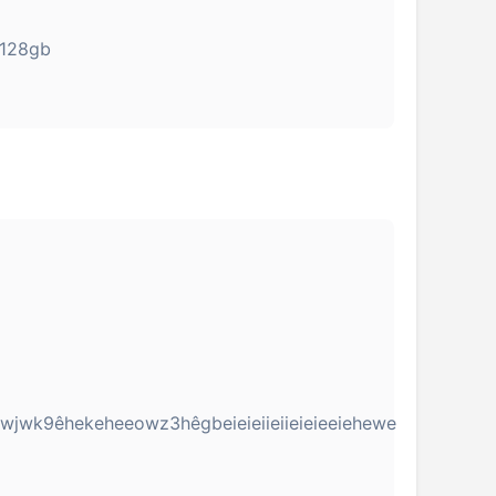
-128gb
wjwk9êhekeheeowz3hêgbeieieiieiieieieeiehewe