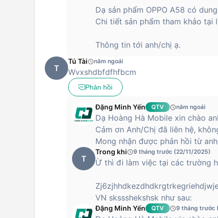
Dạ sản phẩm OPPO A58 có dung 
Chi tiết sản phẩm tham khảo tại
Thông tin tới anh/chị ạ.
Tú Tài
năm ngoái
T
Wvxshdbfdfhfbcm
Phản hồi
Đặng Minh Yến
QTV
năm ngoái
Dạ Hoàng Hà Mobile xin chào anh
Cảm ơn Anh/Chị đã liên hệ, không
Mong nhận được phản hồi từ anh/
Trong khi
9 tháng trước (22/11/2025)
T
Ừ thì đi làm việc tại các trường 
Zj6zjhhdkezdhdkrgtrkegriehdjwj
VN skssshekshsk như sau:
Đặng Minh Yến
QTV
9 tháng trước