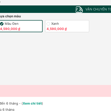
,
VẬN CHUYỂN T
Lựa chọn màu
Màu Đen
Xanh
4,590,000 ₫
4,590,000 ₫
đến 6 tháng - (
Xem chi tiết
)
ng 6 tháng