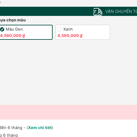
,
VẬN CHUYỂN T
Lựa chọn màu
Màu Đen
Xanh
4,590,000 ₫
4,590,000 ₫
đến 6 tháng - (
Xem chi tiết
)
ng 6 tháng