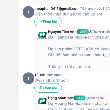
thoaphan0411@gmail.com
2 tháng trước (10
t
Điện thoại nào dùng lựng cao ko em
Phản hồi
Nguyễn Tâm Anh
QTV
Tháng trước
Dạ Hoàng Hà Mobile xin chào anh
Dạ sản phẩm OPPO A58 có dung 
Chi tiết sản phẩm tham khảo tại
Thông tin tới anh/chị ạ.
Tú Tài
năm ngoái
T
Wvxshdbfdfhfbcm
Phản hồi
Đặng Minh Yến
QTV
năm ngoái
Dạ Hoàng Hà Mobile xin chào anh
Cảm ơn Anh/Chị đã liên hệ, không