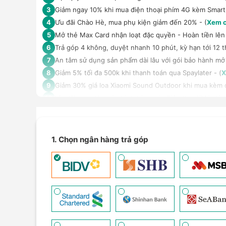
Giảm ngay 10% khi mua điện thoại phím 4G kèm Smar
3
Ưu đãi Chào Hè, mua phụ kiện giảm đến 20% - (
Xem c
4
Mở thẻ Max Card nhận loạt đặc quyền - Hoàn tiền lên 
5
Trả góp 4 không, duyệt nhanh 10 phút, kỳ hạn tới 12 t
6
An tâm sử dụng sản phẩm dài lâu với gói bảo hành mở
7
Giảm 5% tối đa 500k khi thanh toán qua Spaylater - (
X
8
Giảm 30% giá loa Xiaomi Sound Outdoor khi mua kèm đi
9
Ưu đãi mua dán màn hình kèm máy Điện thoại/Máy tín
10
Giảm thêm 15% tối đa 1.000.000đ với các sản phẩm Loa
11
TPBank Evo - Giảm đến 500.000đ, trả góp 0%, 0 phí lê
12
Giảm tới 500.000đ khi thanh toán qua Homepaylater -
13
1. Chọn ngân hàng trả góp
Giảm ngay 50.000đ khi mua gói cước di động Mobifone,
14
Nhận báo giá tốt nhất cho khách hàng doanh nghiệp B
15