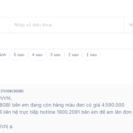
 ảnh
5 sao
4 sao
3 sao
2 sao
1 sao
 (11/06/2026)
/chị,
GB) bên em đang còn hàng màu đen có giá 4.590.000
 liên hệ trực tiếp hotline 1900.2091 bên em để em lên đơn
chị ạ.