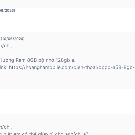
/06/2026)
 (10/06/2026)
/chị,
lượng Ram 8GB bộ nhớ 128gb ạ.
 link: https://hoanghamobile.com/dien-thoai/oppo-a58-8gb
/chị,
 biết em có thể giúp gì cho anh/chị ạ?