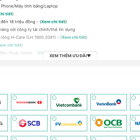
t Phone/Máy tính bảng/Laptop
hi tiết
)
đến 18 triệu đồng - (
Xem chi tiết
)
háng với công ty tài chính/thẻ tín dụng
 rộng H-Care (LH 1900.2091) - (
Xem chi tiết
)
em chi tiết
)
ện thoại, tablet - (
Xem chi tiết
)
XEM THÊM ƯU ĐÃI
h bảng/Laptop/Đồng hồ giảm 10% - (
Xem chi tiết
)
, tai nghe Sony khi mua kèm với các sản phẩm: Laptop/ Điện thoại/ Đồ
n đến 6 tháng - (
Xem chi tiết
)
 (
Xem chi tiết
)
 Vnsky lên tới 6GB data/ngày - Trải nghiệm 5G chỉ 99k/tháng - (
Xem ch
2B khi mua số lượng lớn - (
Xem chi tiết
)