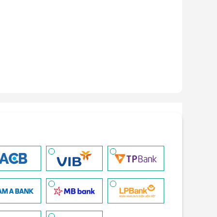
ng hồ thông minh - (
Xem chi tiết
)
i tiết
)