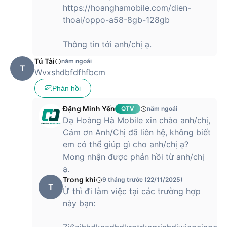
https://hoanghamobile.com/dien-
thoai/oppo-a58-8gb-128gb
Thông tin tới anh/chị ạ.
Tú Tài
năm ngoái
T
Wvxshdbfdfhfbcm
Phản hồi
Đặng Minh Yến
QTV
năm ngoái
Dạ Hoàng Hà Mobile xin chào anh/chị,
Cảm ơn Anh/Chị đã liên hệ, không biết
em có thể giúp gì cho anh/chị ạ?
Mong nhận được phản hồi từ anh/chị
ạ.
Trong khi
9 tháng trước (22/11/2025)
T
Ừ thì đi làm việc tại các trường hợp
này bạn: