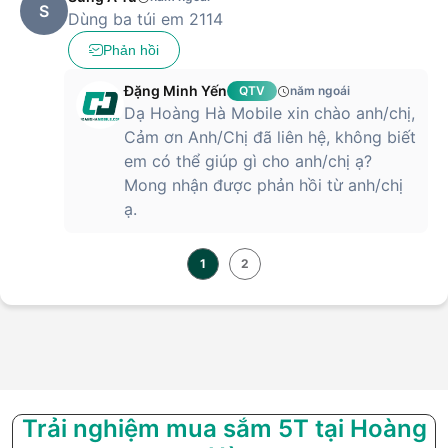
S
Dùng ba túi em 2114
Phản hồi
Đặng Minh Yến
QTV
năm ngoái
Dạ Hoàng Hà Mobile xin chào anh/chị,
Cảm ơn Anh/Chị đã liên hệ, không biết
em có thể giúp gì cho anh/chị ạ?
Mong nhận được phản hồi từ anh/chị
ạ.
1
2
Trải nghiệm mua sắm 5T tại Hoàng