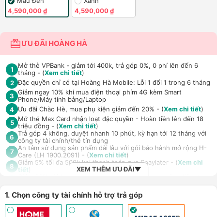
Màu Đen
Xanh
4,590,000 ₫
4,590,000 ₫
ƯU ĐÃI HOÀNG HÀ
Mở thẻ VPBank - giảm tới 400k, trả góp 0%, 0 phí lên đến 6
1
tháng - (
Xem chi tiết
)
Đặc quyền chỉ có tại Hoàng Hà Mobile: Lỗi 1 đổi 1 trong 6 tháng
2
Giảm ngay 10% khi mua điện thoại phím 4G kèm Smart
3
Phone/Máy tính bảng/Laptop
Ưu đãi Chào Hè, mua phụ kiện giảm đến 20% - (
Xem chi tiết
)
4
Mở thẻ Max Card nhận loạt đặc quyền - Hoàn tiền lên đến 18
5
triệu đồng - (
Xem chi tiết
)
Trả góp 4 không, duyệt nhanh 10 phút, kỳ hạn tới 12 tháng với
6
công ty tài chính/thẻ tín dụng
An tâm sử dụng sản phẩm dài lâu với gói bảo hành mở rộng H-
7
Care (LH 1900.2091) - (
Xem chi tiết
)
Giảm 5% tối đa 500k khi thanh toán qua Spaylater - (
Xem chi
8
XEM THÊM ƯU ĐÃI
tiết
)
Giảm 30% giá loa Xiaomi Sound Outdoor khi mua kèm điện thoại,
9
tablet - (
Xem chi tiết
)
Ưu đãi mua dán màn hình kèm máy Điện thoại/Máy tính
1. Chọn công ty tài chính hỗ trợ trả góp
10
bảng/Laptop/Đồng hồ giảm 10% - (
Xem chi tiết
)
Giảm thêm 15% tối đa 1.000.000đ với các sản phẩm Loa, tai nghe
Sony khi mua kèm với các sản phẩm: Laptop/ Điện thoại/ Đồng
11