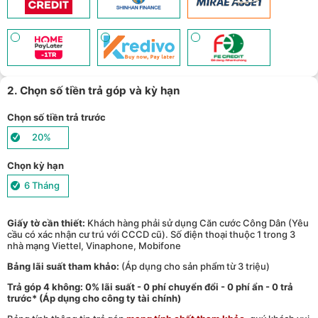
hồ thông minh - (
Xem chi tiết
)
TPBank Evo - Giảm đến 500.000đ, trả góp 0%, 0 phí lên đến 6
12
tháng - (
Xem chi tiết
)
Giảm tới 500.000đ khi thanh toán qua Homepaylater - (
Xem chi
13
tiết
)
Giảm ngay 50.000đ khi mua gói cước di động Mobifone, Vnsky
lên tới 6GB data/ngày - Trải nghiệm 5G chỉ 99k/tháng - (
Xem chi
14
tiết
)
2. Chọn số tiền trả góp và kỳ hạn
Nhận báo giá tốt nhất cho khách hàng doanh nghiệp B2B khi
15
mua số lượng lớn - (
Xem chi tiết
)
Chọn số tiền trả trước
20%
Chọn kỳ hạn
6 Tháng
Giấy tờ cần thiết:
Khách hàng phải sử dụng Căn cước Công Dân (Yêu
cầu có xác nhận cư trú với CCCD cũ). Số điện thoại thuộc 1 trong 3
nhà mạng Viettel, Vinaphone, Mobifone
Bảng lãi suất tham khảo:
(Áp dụng cho sản phẩm từ 3 triệu)
Trả góp 4 không: 0% lãi suất - 0 phí chuyển đổi - 0 phí ẩn - 0 trả
trước* (Áp dụng cho công ty tài chính)