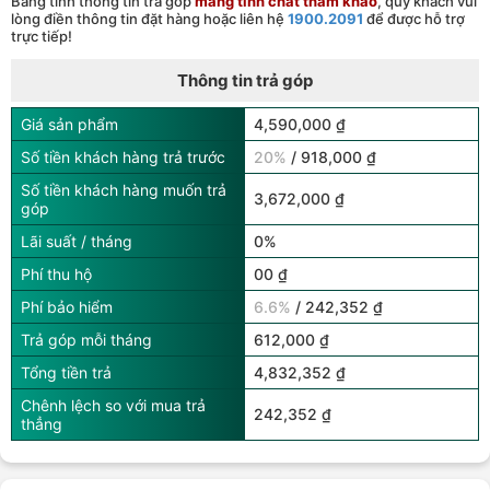
Bảng tính thông tin trả góp
mang tính chất tham khảo
, quý khách vui
lòng điền thông tin đặt hàng hoặc liên hệ
1900.2091
để được hỗ trợ
trực tiếp!
Thông tin trả góp
Giá sản phẩm
4,590,000 ₫
Số tiền khách hàng trả trước
20%
/ 918,000 ₫
Số tiền khách hàng muốn trả
3,672,000 ₫
góp
Lãi suất / tháng
0%
Phí thu hộ
00 ₫
Phí bảo hiểm
6.6%
/ 242,352 ₫
Trả góp mỗi tháng
612,000 ₫
Tổng tiền trả
4,832,352 ₫
Chênh lệch so với mua trả
242,352 ₫
thẳng