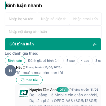
Bình luận nhanh
Gửi bình luận
Lọc đánh giá theo:
Bình luận
Đánh giá có hình ảnh
5 sao
4 sao
3 sao
Hậu
Tháng trước (11/06/2026)
H
Tôi muốn mua cho con tôi
Phản hồi
Nguyễn Tâm Anh
QTV
Tháng trước (11/06/202
Dạ Hoàng Hà Mobile xin chào anh/chị,
Dạ sản phẩm OPPO A58 (8GB/128GB)