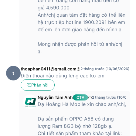
bên em đang còn hàng màu đen có
giá 4.590.000
Anh/chị quan tâm đặt hàng có thể liên
hệ trực tiếp hotline 1900.2091 bên em
để em lên đơn giao hàng đến mình ạ.
Mong nhận được phản hồi từ anh/chị
ạ.
thoaphan0411@gmail.com
2 tháng trước (10/06/2026)
t
Điện thoại nào dùng lựng cao ko em
Phản hồi
Nguyễn Tâm Anh
QTV
2 tháng trước (10/06/20
Dạ Hoàng Hà Mobile xin chào anh/chị,
Dạ sản phẩm OPPO A58 có dung
lượng Ram 8GB bộ nhớ 128gb ạ.
Chi tiết sản phẩm tham khảo tại link: