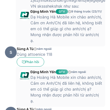
Zj6zjhhdkezdhdkrgtrkegriehdjwjegejegeư
VN skssshekshsk như sau:
Đặng Minh Yến
QTV
9 tháng trước (23/11/2025
Dạ Hoàng Hà Mobile xin chào anh/chị,
Cảm ơn Anh/Chị đã liên hệ, không biết
em có thể giúp gì cho anh/chị ạ?
Mong nhận được phản hồi từ anh/chị
ạ.
Sùng A Tú
năm ngoái
S
Dùng attoenice 118
Phản hồi
Đặng Minh Yến
QTV
năm ngoái
Dạ Hoàng Hà Mobile xin chào anh/chị,
Cảm ơn Anh/Chị đã liên hệ, không biết
em có thể giúp gì cho anh/chị ạ?
Mong nhận được phản hồi từ anh/chị
ạ.
Sùng A Tú
năm ngoái