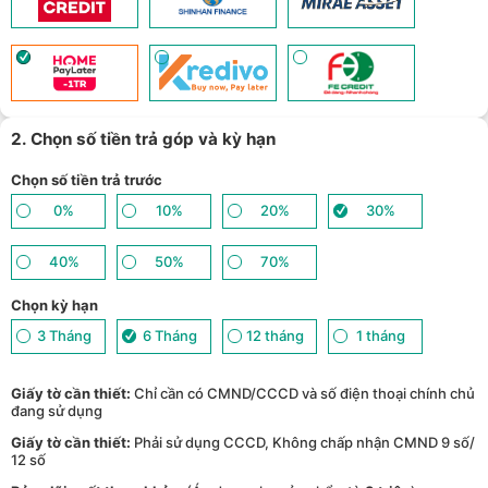
hồ thông minh - (
Xem chi tiết
)
TPBank Evo - Giảm đến 500.000đ, trả góp 0%, 0 phí lên đến 6
12
tháng - (
Xem chi tiết
)
Giảm tới 500.000đ khi thanh toán qua Homepaylater - (
Xem chi
13
tiết
)
Giảm ngay 50.000đ khi mua gói cước di động Mobifone, Vnsky
lên tới 6GB data/ngày - Trải nghiệm 5G chỉ 99k/tháng - (
Xem chi
14
tiết
)
2. Chọn số tiền trả góp và kỳ hạn
Nhận báo giá tốt nhất cho khách hàng doanh nghiệp B2B khi
15
mua số lượng lớn - (
Xem chi tiết
)
Chọn số tiền trả trước
0%
10%
20%
30%
40%
50%
70%
Chọn kỳ hạn
3 Tháng
6 Tháng
12 tháng
1 tháng
Giấy tờ cần thiết:
Chỉ cần có CMND/CCCD và số điện thoại chính chủ
đang sử dụng
Giấy tờ cần thiết:
Phải sử dụng CCCD, Không chấp nhận CMND 9 số/
12 số