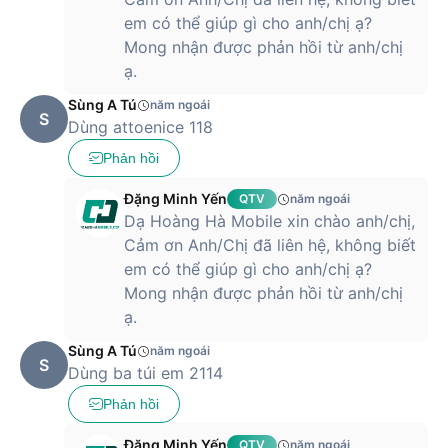
em có thể giúp gì cho anh/chị ạ?
Mong nhận được phản hồi từ anh/chị
ạ.
Sùng A Tú
năm ngoái
S
Dùng attoenice 118
Phản hồi
Đặng Minh Yến
QTV
năm ngoái
Dạ Hoàng Hà Mobile xin chào anh/chị,
Cảm ơn Anh/Chị đã liên hệ, không biết
em có thể giúp gì cho anh/chị ạ?
Mong nhận được phản hồi từ anh/chị
ạ.
Sùng A Tú
năm ngoái
S
Dùng ba túi em 2114
Phản hồi
Đặng Minh Yến
QTV
năm ngoái