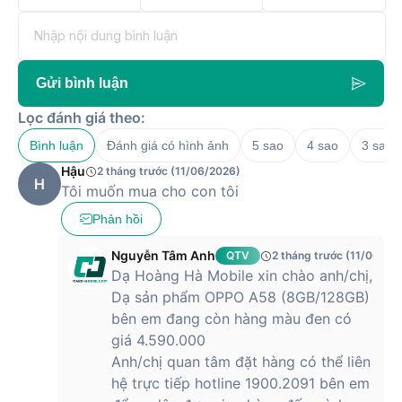
Gửi bình luận
Lọc đánh giá theo:
Bình luận
Đánh giá có hình ảnh
5 sao
4 sao
3 sao
Hậu
2 tháng trước (11/06/2026)
H
Tôi muốn mua cho con tôi
Phản hồi
Nguyễn Tâm Anh
QTV
2 tháng trước (11/06/20
Dạ Hoàng Hà Mobile xin chào anh/chị,
Dạ sản phẩm OPPO A58 (8GB/128GB)
bên em đang còn hàng màu đen có
giá 4.590.000
Anh/chị quan tâm đặt hàng có thể liên
hệ trực tiếp hotline 1900.2091 bên em