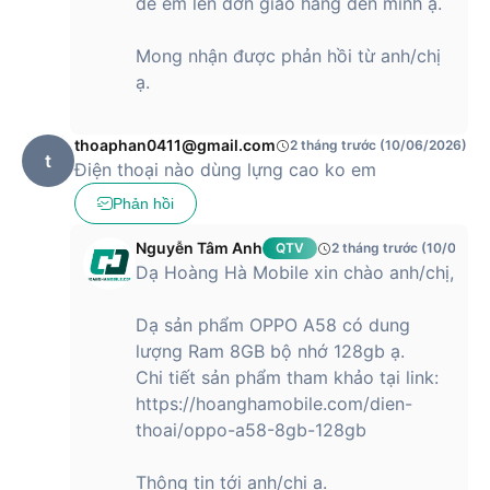
để em lên đơn giao hàng đến mình ạ.
Mong nhận được phản hồi từ anh/chị
ạ.
thoaphan0411@gmail.com
2 tháng trước (10/06/2026)
t
Điện thoại nào dùng lựng cao ko em
Phản hồi
Nguyễn Tâm Anh
QTV
2 tháng trước (10/06/20
Dạ Hoàng Hà Mobile xin chào anh/chị,
Dạ sản phẩm OPPO A58 có dung
lượng Ram 8GB bộ nhớ 128gb ạ.
Chi tiết sản phẩm tham khảo tại link:
https://hoanghamobile.com/dien-
thoai/oppo-a58-8gb-128gb
Thông tin tới anh/chị ạ.