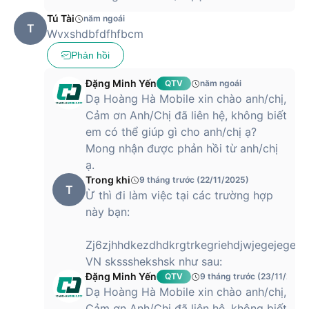
Tú Tài
năm ngoái
T
Wvxshdbfdfhfbcm
Phản hồi
Đặng Minh Yến
QTV
năm ngoái
Dạ Hoàng Hà Mobile xin chào anh/chị,
Cảm ơn Anh/Chị đã liên hệ, không biết
em có thể giúp gì cho anh/chị ạ?
Mong nhận được phản hồi từ anh/chị
ạ.
Trong khi
9 tháng trước (22/11/2025)
T
Ừ thì đi làm việc tại các trường hợp
này bạn:
Zj6zjhhdkezdhdkrgtrkegriehdjwjegejegeư
VN skssshekshsk như sau:
Đặng Minh Yến
QTV
9 tháng trước (23/11/2025
Dạ Hoàng Hà Mobile xin chào anh/chị,
Cảm ơn Anh/Chị đã liên hệ, không biết