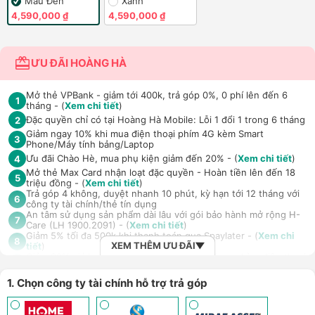
Màu Đen
Xanh
4,590,000 ₫
4,590,000 ₫
ƯU ĐÃI HOÀNG HÀ
Mở thẻ VPBank - giảm tới 400k, trả góp 0%, 0 phí lên đến 6
1
tháng - (
Xem chi tiết
)
Đặc quyền chỉ có tại Hoàng Hà Mobile: Lỗi 1 đổi 1 trong 6 tháng
2
Giảm ngay 10% khi mua điện thoại phím 4G kèm Smart
3
Phone/Máy tính bảng/Laptop
Ưu đãi Chào Hè, mua phụ kiện giảm đến 20% - (
Xem chi tiết
)
4
Mở thẻ Max Card nhận loạt đặc quyền - Hoàn tiền lên đến 18
5
triệu đồng - (
Xem chi tiết
)
Trả góp 4 không, duyệt nhanh 10 phút, kỳ hạn tới 12 tháng với
6
công ty tài chính/thẻ tín dụng
An tâm sử dụng sản phẩm dài lâu với gói bảo hành mở rộng H-
7
Care (LH 1900.2091) - (
Xem chi tiết
)
Giảm 5% tối đa 500k khi thanh toán qua Spaylater - (
Xem chi
8
XEM THÊM ƯU ĐÃI
tiết
)
Giảm 30% giá loa Xiaomi Sound Outdoor khi mua kèm điện thoại,
9
tablet - (
Xem chi tiết
)
Ưu đãi mua dán màn hình kèm máy Điện thoại/Máy tính
1. Chọn công ty tài chính hỗ trợ trả góp
10
bảng/Laptop/Đồng hồ giảm 10% - (
Xem chi tiết
)
Giảm thêm 15% tối đa 1.000.000đ với các sản phẩm Loa, tai nghe
Sony khi mua kèm với các sản phẩm: Laptop/ Điện thoại/ Đồng
11