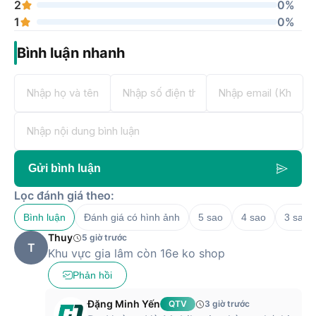
2
0%
1
0%
Bình luận nhanh
Gửi bình luận
Lọc đánh giá theo:
Bình luận
Đánh giá có hình ảnh
5 sao
4 sao
3 sao
Thuy
5 giờ trước
T
Khu vực gia lâm còn 16e ko shop
Phản hồi
Đặng Minh Yến
QTV
3 giờ trước