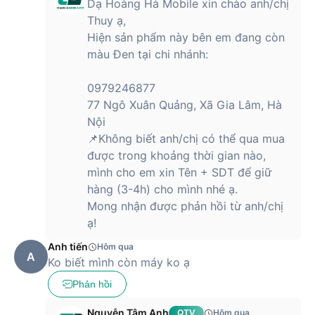
Dạ Hoàng Hà Mobile xin chào anh/chị
Thuy ạ,
Hiện sản phẩm này bên em đang còn
màu Đen tại chi nhánh:
0979246877
77 Ngô Xuân Quảng, Xã Gia Lâm, Hà
Nội
📌Không biết anh/chị có thể qua mua
được trong khoảng thời gian nào,
mình cho em xin Tên + SDT để giữ
hàng (3-4h) cho mình nhé ạ.
Mong nhận được phản hồi từ anh/chị
ạ!
Anh tiến
Hôm qua
A
Ko biết mình còn máy ko ạ
Phản hồi
Nguyễn Tâm Anh
QTV
Hôm qua