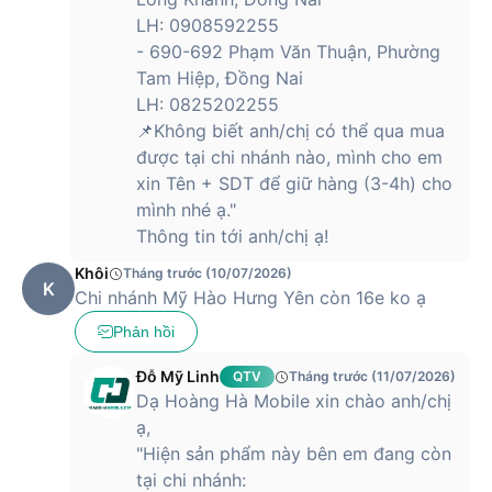
LH: 0908592255
- 690-692 Phạm Văn Thuận, Phường
Tam Hiệp, Đồng Nai
LH: 0825202255
📌Không biết anh/chị có thể qua mua
được tại chi nhánh nào, mình cho em
xin Tên + SDT để giữ hàng (3-4h) cho
mình nhé ạ."
Thông tin tới anh/chị ạ!
Khôi
Tháng trước (10/07/2026)
K
Chi nhánh Mỹ Hào Hưng Yên còn 16e ko ạ
Phản hồi
Đỗ Mỹ Linh
QTV
Tháng trước (11/07/2026)
Dạ Hoàng Hà Mobile xin chào anh/chị
ạ,
"Hiện sản phẩm này bên em đang còn
tại chi nhánh: