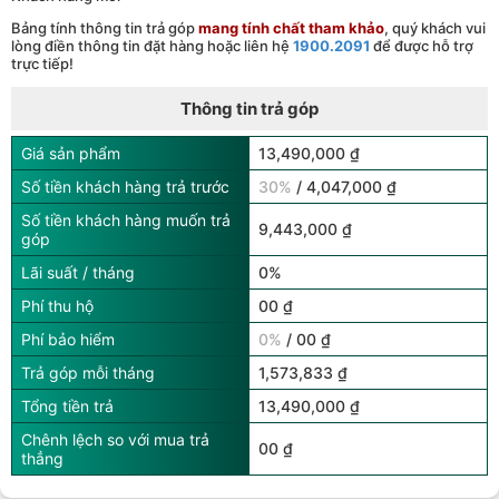
Bảng tính thông tin trả góp
mang tính chất tham khảo
, quý khách vui
lòng điền thông tin đặt hàng hoặc liên hệ
1900.2091
để được hỗ trợ
trực tiếp!
Thông tin trả góp
Giá sản phẩm
13,490,000 ₫
Số tiền khách hàng trả trước
30%
/ 4,047,000 ₫
Số tiền khách hàng muốn trả
9,443,000 ₫
góp
Lãi suất / tháng
0%
Phí thu hộ
00 ₫
Phí bảo hiểm
0%
/ 00 ₫
Trả góp mỗi tháng
1,573,833 ₫
Tổng tiền trả
13,490,000 ₫
Chênh lệch so với mua trả
00 ₫
thẳng