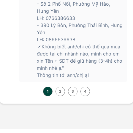
- Số 2 Phố Nối, Phường Mỹ Hào,
Hưng Yên
LH: 0766386633
- 390 Lý Bôn, Phường Thái Bình, Hưng
Yên
LH: 0896639638
📌Không biết anh/chị có thể qua mua
được tại chi nhánh nào, mình cho em
xin Tên + SDT để giữ hàng (3-4h) cho
mình nhé ạ."
Thông tin tới anh/chị ạ!
1
2
3
4