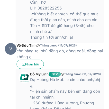
Cần Thơ
LH: 0828522255
📌Không biết anh/chị có thể qua mua
được thời gian nào, mình cho em xin
Tên + SDT để giữ hàng (3-4h) cho
mình nhé ạ."
Thông tin tới anh/chị ạ!
Võ Đức Tịnh
Tháng trước (11/07/2026)
V
còn hàng tại phú riềng đỏ, đồng xoài, đồng nai
không ạ
Phản hồi
Đỗ Mỹ Linh
QTV
Tháng trước (11/07/2026)
Dạ Hoàng Hà Mobile xin chào anh/chị
ạ,
"Hiện sản phẩm này bên em đang còn
tại chi nhánh:
- 260 đường Hùng Vương, Phường
Long Khánh, Đồng Nai