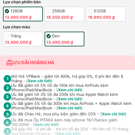
Lựa chọn phiên bản
128GB
256GB
512GB
13,490,000 ₫
18,350,000 ₫
19,990,000 ₫
Lựa chọn màu
Trắng
Đen
13,490,000 ₫
13,490,000 ₫
ƯU ĐÃI HOÀNG HÀ
Mở thẻ VPBank - giảm tới 400k, trả góp 0%, 0 phí lên đến 6
1
tháng - (
Xem chi tiết
)
Ưu đãi giảm tới 5% tối đa 100k khi mua AirPods kèm
2
iPhone/iPad/MacBook - (
Xem chi tiết
)
Ưu đãi giảm tới 3% tối đa 200k khi mua Apple Watch kèm
3
iPhone/iPad/MacBook - (
Xem chi tiết
)
Ưu đãi giảm 5% tối đa 300k khi mua AirPods + Apple Watch kèm
4
iPhone/iPad/MacBook - (
Xem chi tiết
)
Ưu đãi Chào Hè, mua phụ kiện giảm đến 20% - (
Xem chi tiết
)
5
Ưu đãi mua Ốp PITAKA kèm máy iphone 16/17series giảm
6
100.000đ - (
Xem chi tiết
)
Trả góp 0% - 0 phí ẩn - trả trc tối đa 20% - KH lên tới 12 tháng
7
qua Shinhan Finance - (
Xem chi tiết
)