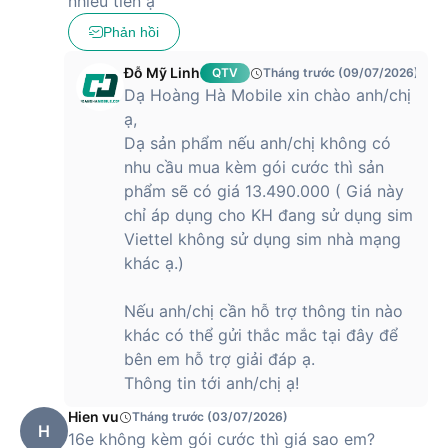
nhiêu tiền ạ
Phản hồi
Đỗ Mỹ Linh
QTV
Tháng trước (09/07/2026)
Dạ Hoàng Hà Mobile xin chào anh/chị
ạ,
Dạ sản phẩm nếu anh/chị không có
nhu cầu mua kèm gói cước thì sản
phẩm sẽ có giá 13.490.000 ( Giá này
chỉ áp dụng cho KH đang sử dụng sim
Viettel không sử dụng sim nhà mạng
khác ạ.)
Nếu anh/chị cần hỗ trợ thông tin nào
khác có thể gửi thắc mắc tại đây để
bên em hỗ trợ giải đáp ạ.
Thông tin tới anh/chị ạ!
Hien vu
Tháng trước (03/07/2026)
H
16e không kèm gói cước thì giá sao em?