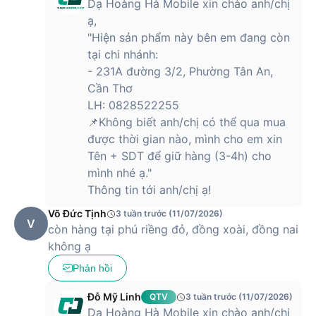
Dạ Hoàng Hà Mobile xin chào anh/chị
ạ,
"Hiện sản phẩm này bên em đang còn
tại chi nhánh:
- 231A đường 3/2, Phường Tân An,
Cần Thơ
LH: 0828522255
📌Không biết anh/chị có thể qua mua
được thời gian nào, mình cho em xin
Tên + SDT để giữ hàng (3-4h) cho
mình nhé ạ."
Thông tin tới anh/chị ạ!
Võ Đức Tịnh
3 tuần trước (11/07/2026)
V
còn hàng tại phú riềng đỏ, đồng xoài, đồng nai
không ạ
Phản hồi
Đỗ Mỹ Linh
QTV
3 tuần trước (11/07/2026)
Dạ Hoàng Hà Mobile xin chào anh/chị