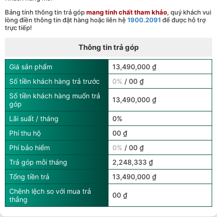
Bảng tính thông tin trả góp
mang tính chất tham khảo
, quý khách vui
lòng điền thông tin đặt hàng hoặc liên hệ
1900.2091
để được hỗ trợ
trực tiếp!
Thông tin trả góp
Giá sản phẩm
13,490,000 ₫
Số tiền khách hàng trả trước
0%
/ 00 ₫
Số tiền khách hàng muốn trả
13,490,000 ₫
góp
Lãi suất / tháng
0%
Phí thu hộ
00 ₫
Phí bảo hiểm
0%
/ 00 ₫
Trả góp mỗi tháng
2,248,333 ₫
Tổng tiền trả
13,490,000 ₫
Chênh lệch so với mua trả
00 ₫
thẳng