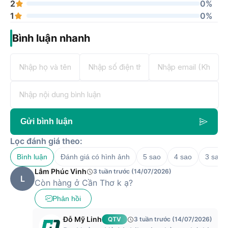
2
0%
1
0%
Bình luận nhanh
Gửi bình luận
Lọc đánh giá theo:
Bình luận
Đánh giá có hình ảnh
5 sao
4 sao
3 sao
Lâm Phúc Vinh
3 tuần trước (14/07/2026)
L
Còn hàng ở Cần Thơ k ạ?
Phản hồi
Đỗ Mỹ Linh
QTV
3 tuần trước (14/07/2026)