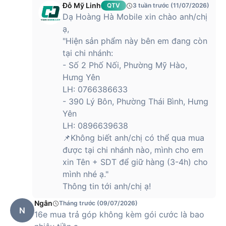
Đỗ Mỹ Linh
QTV
3 tuần trước (11/07/2026)
Dạ Hoàng Hà Mobile xin chào anh/chị
ạ,
"Hiện sản phẩm này bên em đang còn
tại chi nhánh:
- Số 2 Phố Nối, Phường Mỹ Hào,
Hưng Yên
LH: 0766386633
- 390 Lý Bôn, Phường Thái Bình, Hưng
Yên
LH: 0896639638
📌Không biết anh/chị có thể qua mua
được tại chi nhánh nào, mình cho em
xin Tên + SDT để giữ hàng (3-4h) cho
mình nhé ạ."
Thông tin tới anh/chị ạ!
Ngân
Tháng trước (09/07/2026)
N
16e mua trả góp không kèm gói cước là bao