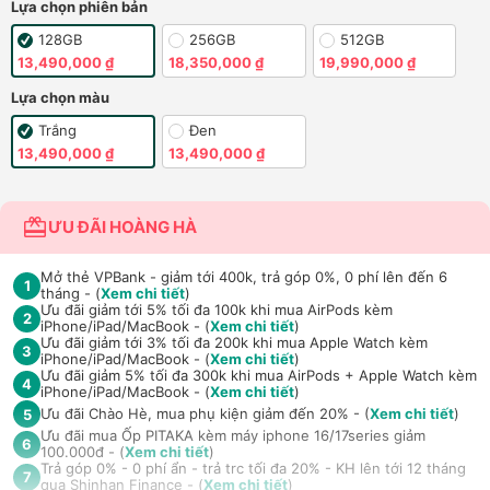
Lựa chọn phiên bản
128GB
256GB
512GB
13,490,000 ₫
18,350,000 ₫
19,990,000 ₫
Lựa chọn màu
Trắng
Đen
13,490,000 ₫
13,490,000 ₫
ƯU ĐÃI HOÀNG HÀ
Mở thẻ VPBank - giảm tới 400k, trả góp 0%, 0 phí lên đến 6
1
tháng - (
Xem chi tiết
)
Ưu đãi giảm tới 5% tối đa 100k khi mua AirPods kèm
2
iPhone/iPad/MacBook - (
Xem chi tiết
)
Ưu đãi giảm tới 3% tối đa 200k khi mua Apple Watch kèm
3
iPhone/iPad/MacBook - (
Xem chi tiết
)
Ưu đãi giảm 5% tối đa 300k khi mua AirPods + Apple Watch kèm
4
iPhone/iPad/MacBook - (
Xem chi tiết
)
Ưu đãi Chào Hè, mua phụ kiện giảm đến 20% - (
Xem chi tiết
)
5
Ưu đãi mua Ốp PITAKA kèm máy iphone 16/17series giảm
6
100.000đ - (
Xem chi tiết
)
Trả góp 0% - 0 phí ẩn - trả trc tối đa 20% - KH lên tới 12 tháng
7
qua Shinhan Finance - (
Xem chi tiết
)