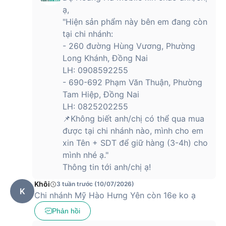
ạ,
"Hiện sản phẩm này bên em đang còn
tại chi nhánh:
- 260 đường Hùng Vương, Phường
Long Khánh, Đồng Nai
LH: 0908592255
- 690-692 Phạm Văn Thuận, Phường
Tam Hiệp, Đồng Nai
LH: 0825202255
📌Không biết anh/chị có thể qua mua
được tại chi nhánh nào, mình cho em
xin Tên + SDT để giữ hàng (3-4h) cho
mình nhé ạ."
Thông tin tới anh/chị ạ!
Khôi
3 tuần trước (10/07/2026)
K
Chi nhánh Mỹ Hào Hưng Yên còn 16e ko ạ
Phản hồi