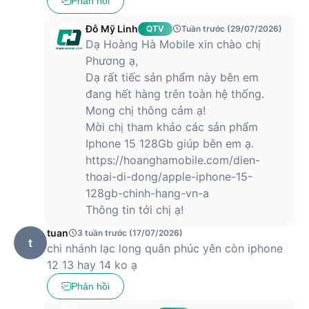
Phản hồi
hãng là iOS 15 với những tính năng, bảo mật mới được cập
nhật.
Đỗ Mỹ Linh
QTV
Tuần trước (29/07/2026)
Dạ Hoàng Hà Mobile xin chào chị
Camera 12MP với nhiều nâng cấp đáng kể
Phương ạ,
iPhone 13 được Apple trang bị 2 camera có độ phân giải
Dạ rất tiếc sản phẩm này bên em
12MP với khẩu độ được mở rộng lên thành thành f/1.6 và
đang hết hàng trên toàn hệ thống.
cảm biến góc rộng khẩu độ f1.8 giúp bắt nét mọi thứ một
Mong chị thông cảm ạ!
cách chuẩn xác ngay cả trong môi trường thiếu sáng.
Mời chị tham khảo các sản phẩm
Apple cũng mang tới chế độ quay video điện ảnh Cinematic
Iphone 15 128Gb giúp bên em ạ.
cho iPhone 13 cho phép quay được những đoạn phim phong
https://hoanghamobile.com/dien-
cách chuyên nghiệp hơn.
thoai-di-dong/apple-iphone-15-
128gb-chinh-hang-vn-a
Thông tin tới chị ạ!
Ngoài ra, nó còn được tích hợp cả công nghệ chống rung
tuan
3 tuần trước (17/07/2026)
cảm biến “sensor-shift” trước đây vốn từng chỉ xuất hiện
t
chi nhánh lạc long quân phúc yên còn iphone
trên iPhone 12 Pro Max, giúp việc quay video mượt mà hơn.
12 13 hay 14 ko ạ
Tất cả những cải tiến này đều giúp nâng cao trải nghiệm
Phản hồi
chụp ảnh cho người dùng.