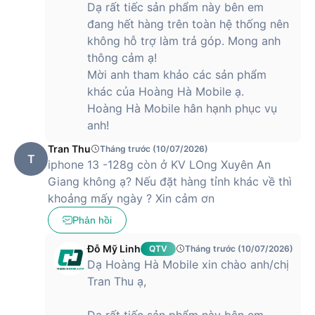
Dạ rất tiếc sản phẩm này bên em
đang hết hàng trên toàn hệ thống nên
không hỗ trợ làm trả góp. Mong anh
thông cảm ạ!
Mời anh tham khảo các sản phẩm
khác của Hoàng Hà Mobile ạ.
Hoàng Hà Mobile hân hạnh phục vụ
anh!
Tran Thu
Tháng trước (10/07/2026)
T
iphone 13 -128g còn ở KV LOng Xuyên An
Giang không ạ? Nếu đặt hàng tỉnh khác về thì
khoảng mấy ngày ? Xin cảm ơn
Phản hồi
Đỗ Mỹ Linh
QTV
Tháng trước (10/07/2026)
Dạ Hoàng Hà Mobile xin chào anh/chị
Tran Thu ạ,
Dạ rất tiếc sản phẩm này bên em