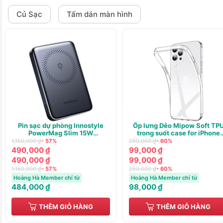
Củ Sạc
Tấm dán màn hình
Pin sạc dự phòng Innostyle
Ốp lưng Dẻo Mipow Soft TP
PowerMag Slim 15W
trong suốt case for iPhone
(WIRELESS) PD/QC3.0 20W
13/14
1,150,000 ₫
- 57%
250,000 ₫
- 60%
10000m
490,000 ₫
99,000 ₫
490,000 ₫
99,000 ₫
1,150,000 ₫
- 57%
250,000 ₫
- 60%
Hoàng Hà Member chỉ từ
Hoàng Hà Member chỉ từ
484,000 ₫
98,000 ₫
THÊM GIỎ HÀNG
THÊM GIỎ HÀNG