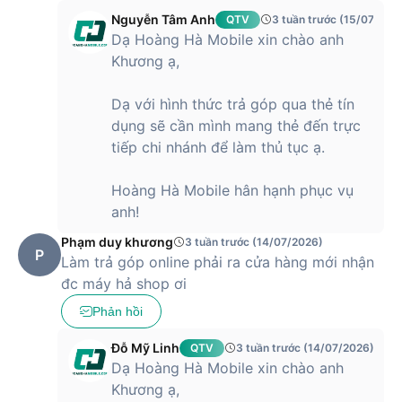
thành lựa chọn nổi bật trong phân khúc
iPhone
tầm trung.
Nguyễn Tâm Anh
QTV
3 tuần trước (15/07/202
Với mức giá này, người dùng có thể sở hữu thiết bị sở hữu
Dạ Hoàng Hà Mobile xin chào anh
chip A15 Bionic mạnh mẽ, màn hình OLED sắc nét và hệ
Khương ạ,
thống camera chất lượng cao, đáp ứng tốt nhu cầu chụp
ảnh, quay video và sử dụng lâu dài. Đây là lựa chọn phù hợp
Dạ với hình thức trả góp qua thẻ tín
cho người dùng muốn trải nghiệm hiệu năng ổn định, hệ sinh
dụng sẽ cần mình mang thẻ đến trực
thái Apple và độ bền cao mà không cần đầu tư chi phí quá
tiếp chi nhánh để làm thủ tục ạ.
lớn. Ở mức giá này, iPhone 13 mang lại giá trị sử dụng bền
vững, đáp ứng tốt cả công việc lẫn giải trí trong nhiều năm.
Hoàng Hà Mobile hân hạnh phục vụ
anh!
Phạm duy khương
3 tuần trước (14/07/2026)
P
Làm trả góp online phải ra cửa hàng mới nhận
đc máy hả shop ơi
Phản hồi
Đỗ Mỹ Linh
QTV
3 tuần trước (14/07/2026)
Dạ Hoàng Hà Mobile xin chào anh
Khương ạ,