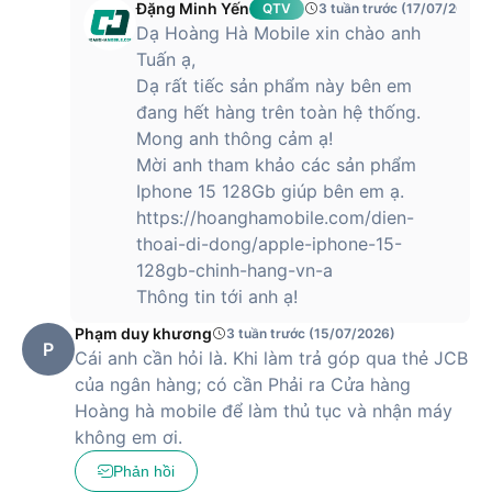
Dung lượng pin khoẻ và kết nối 5G
Đặng Minh Yến
QTV
3 tuần trước (17/07/2026)
Dạ Hoàng Hà Mobile xin chào anh
iPhone 13 có dung lượng pin là 3240 mAh và lớn hơn thế hệ
Tuấn ạ,
cũ. Theo Apple khẳng định, với sự thay đổi này, thiết bị năm
Dạ rất tiếc sản phẩm này bên em
nay sẽ cho người dùng thời lượng pin nhỉnh hơn tới 2.5 giờ
đang hết hàng trên toàn hệ thống.
so với dòng iPhone 12 năm ngoái.
Mong anh thông cảm ạ!
Về kết nối, iPhone 13 được hỗ trợ công nghệ 5G tương thích
Mời anh tham khảo các sản phẩm
100% với hơn 200 nhà mạng phổ biến trên toàn thế giới, bao
Iphone 15 128Gb giúp bên em ạ.
gồm cả 3 nhà mạng lớn tại Việt Nam là Viettel, VinaPhone và
https://hoanghamobile.com/dien-
MobiFone.
thoai-di-dong/apple-iphone-15-
Hiện tại, Hoàng Hà Mobile đã trở thành nhà phân phối uỷ
128gb-chinh-hang-vn-a
quyền chính thức của Apple tại Việt Nam, hứa hẹn đem lại
Thông tin tới anh ạ!
cho khách hàng những sản phẩm chất lượng cao và mức giá
Phạm duy khương
3 tuần trước (15/07/2026)
phải chăng nhất.
P
Cái anh cần hỏi là. Khi làm trả góp qua thẻ JCB
của ngân hàng; có cần Phải ra Cửa hàng
iPhone 13 có giá bao nhiêu?
Hoàng hà mobile để làm thủ tục và nhận máy
không em ơi.
Phản hồi
iPhone 13 hiện được bán với mức giá
12,590,000 VNĐ
, trở