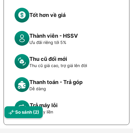
Tốt hơn về giá
Thành viên - HSSV
Ưu đãi riêng tới 5%
Thu cũ đổi mới
Thu cũ giá cao, trợ giá lên đời
Thanh toán - Trả góp
Dễ dàng
Trả máy lỗi
Đổi máy liền
So sánh
(2)