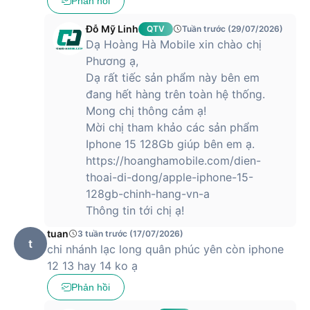
Phản hồi
hãng là iOS 15 với những tính năng, bảo mật mới được cập
nhật.
Đỗ Mỹ Linh
QTV
Tuần trước (29/07/2026)
Dạ Hoàng Hà Mobile xin chào chị
Camera 12MP với nhiều nâng cấp đáng kể
Phương ạ,
iPhone 13 được Apple trang bị 2 camera có độ phân giải
Dạ rất tiếc sản phẩm này bên em
12MP với khẩu độ được mở rộng lên thành thành f/1.6 và
đang hết hàng trên toàn hệ thống.
cảm biến góc rộng khẩu độ f1.8 giúp bắt nét mọi thứ một
Mong chị thông cảm ạ!
cách chuẩn xác ngay cả trong môi trường thiếu sáng.
Mời chị tham khảo các sản phẩm
Apple cũng mang tới chế độ quay video điện ảnh Cinematic
Iphone 15 128Gb giúp bên em ạ.
cho iPhone 13 cho phép quay được những đoạn phim phong
https://hoanghamobile.com/dien-
cách chuyên nghiệp hơn.
thoai-di-dong/apple-iphone-15-
128gb-chinh-hang-vn-a
Thông tin tới chị ạ!
Ngoài ra, nó còn được tích hợp cả công nghệ chống rung
tuan
3 tuần trước (17/07/2026)
cảm biến “sensor-shift” trước đây vốn từng chỉ xuất hiện
t
chi nhánh lạc long quân phúc yên còn iphone
trên iPhone 12 Pro Max, giúp việc quay video mượt mà hơn.
12 13 hay 14 ko ạ
Tất cả những cải tiến này đều giúp nâng cao trải nghiệm
Phản hồi
chụp ảnh cho người dùng.