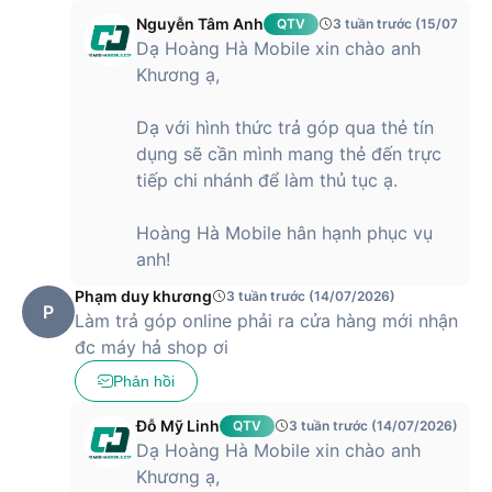
thành lựa chọn nổi bật trong phân khúc
iPhone
tầm trung.
Nguyễn Tâm Anh
QTV
3 tuần trước (15/07/202
Với mức giá này, người dùng có thể sở hữu thiết bị sở hữu
Dạ Hoàng Hà Mobile xin chào anh
chip A15 Bionic mạnh mẽ, màn hình OLED sắc nét và hệ
Khương ạ,
thống camera chất lượng cao, đáp ứng tốt nhu cầu chụp
ảnh, quay video và sử dụng lâu dài. Đây là lựa chọn phù hợp
Dạ với hình thức trả góp qua thẻ tín
cho người dùng muốn trải nghiệm hiệu năng ổn định, hệ sinh
dụng sẽ cần mình mang thẻ đến trực
thái Apple và độ bền cao mà không cần đầu tư chi phí quá
tiếp chi nhánh để làm thủ tục ạ.
lớn. Ở mức giá này, iPhone 13 mang lại giá trị sử dụng bền
vững, đáp ứng tốt cả công việc lẫn giải trí trong nhiều năm.
Hoàng Hà Mobile hân hạnh phục vụ
anh!
Phạm duy khương
3 tuần trước (14/07/2026)
P
Làm trả góp online phải ra cửa hàng mới nhận
đc máy hả shop ơi
Phản hồi
Đỗ Mỹ Linh
QTV
3 tuần trước (14/07/2026)
Dạ Hoàng Hà Mobile xin chào anh
Khương ạ,