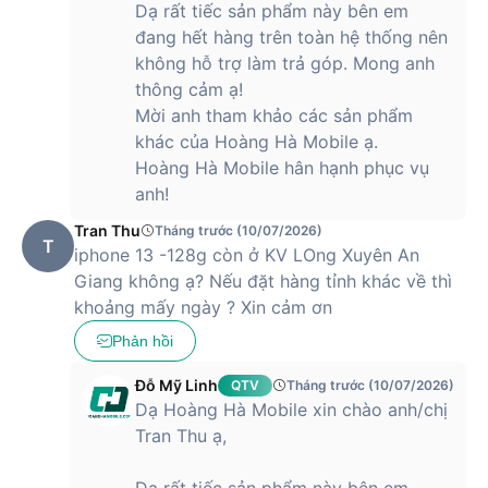
Dạ rất tiếc sản phẩm này bên em
đang hết hàng trên toàn hệ thống nên
không hỗ trợ làm trả góp. Mong anh
thông cảm ạ!
Mời anh tham khảo các sản phẩm
khác của Hoàng Hà Mobile ạ.
Hoàng Hà Mobile hân hạnh phục vụ
anh!
Tran Thu
Tháng trước (10/07/2026)
T
iphone 13 -128g còn ở KV LOng Xuyên An
Giang không ạ? Nếu đặt hàng tỉnh khác về thì
khoảng mấy ngày ? Xin cảm ơn
Phản hồi
Đỗ Mỹ Linh
QTV
Tháng trước (10/07/2026)
Dạ Hoàng Hà Mobile xin chào anh/chị
Tran Thu ạ,
Dạ rất tiếc sản phẩm này bên em