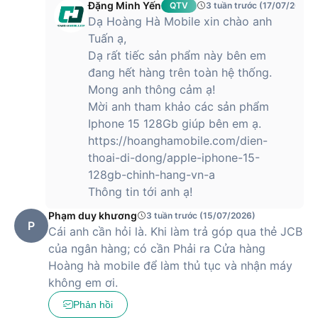
Dung lượng pin khoẻ và kết nối 5G
Đặng Minh Yến
QTV
3 tuần trước (17/07/2026)
Dạ Hoàng Hà Mobile xin chào anh
iPhone 13 có dung lượng pin là 3240 mAh và lớn hơn thế hệ
Tuấn ạ,
cũ. Theo Apple khẳng định, với sự thay đổi này, thiết bị năm
Dạ rất tiếc sản phẩm này bên em
nay sẽ cho người dùng thời lượng pin nhỉnh hơn tới 2.5 giờ
đang hết hàng trên toàn hệ thống.
so với dòng iPhone 12 năm ngoái.
Mong anh thông cảm ạ!
Về kết nối, iPhone 13 được hỗ trợ công nghệ 5G tương thích
Mời anh tham khảo các sản phẩm
100% với hơn 200 nhà mạng phổ biến trên toàn thế giới, bao
Iphone 15 128Gb giúp bên em ạ.
gồm cả 3 nhà mạng lớn tại Việt Nam là Viettel, VinaPhone và
https://hoanghamobile.com/dien-
MobiFone.
thoai-di-dong/apple-iphone-15-
Hiện tại, Hoàng Hà Mobile đã trở thành nhà phân phối uỷ
128gb-chinh-hang-vn-a
quyền chính thức của Apple tại Việt Nam, hứa hẹn đem lại
Thông tin tới anh ạ!
cho khách hàng những sản phẩm chất lượng cao và mức giá
Phạm duy khương
3 tuần trước (15/07/2026)
phải chăng nhất.
P
Cái anh cần hỏi là. Khi làm trả góp qua thẻ JCB
của ngân hàng; có cần Phải ra Cửa hàng
iPhone 13 có giá bao nhiêu?
Hoàng hà mobile để làm thủ tục và nhận máy
không em ơi.
Phản hồi
iPhone 13 hiện được bán với mức giá
12,590,000 VNĐ
, trở