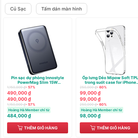
Củ Sạc
Tấm dán màn hình
Pin sạc dự phòng Innostyle
Ốp lưng Dẻo Mipow Soft TP
PowerMag Slim 15W
trong suốt case for iPhone
(WIRELESS) PD/QC3.0 20W
13/14
1,150,000 ₫
- 57%
250,000 ₫
- 60%
10000m
490,000 ₫
99,000 ₫
490,000 ₫
99,000 ₫
1,150,000 ₫
- 57%
250,000 ₫
- 60%
Hoàng Hà Member chỉ từ
Hoàng Hà Member chỉ từ
484,000 ₫
98,000 ₫
THÊM GIỎ HÀNG
THÊM GIỎ HÀNG