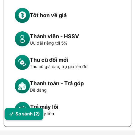
Tốt hơn về giá
Thành viên - HSSV
Ưu đãi riêng tới 5%
Thu cũ đổi mới
Thu cũ giá cao, trợ giá lên đời
Thanh toán - Trả góp
Dễ dàng
Trả máy lỗi
Đổi máy liền
So sánh
(2)