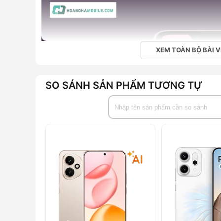
XEM TOÀN BỘ BÀI V
SO SÁNH SẢN PHẨM TƯƠNG TỰ
iPhone 13 có đặc điểm gì nổi bật?