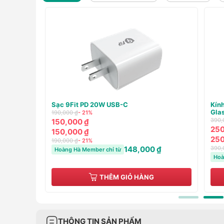
eShield
Pin sạc dự phòng Innostyle PowerMag Slim
Ốp 
15W (WIRELESS) PD/QC3.0 20W 10000m
case
1,150,000 ₫
- 57%
250,
490,000 ₫
99,
490,000 ₫
99,
1,150,000 ₫
- 57%
250,
₫
484,000 ₫
Hoàng Hà Member chỉ từ
Hoà
THÊM GIỎ HÀNG
THÔNG TIN SẢN PHẨM