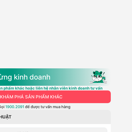
ừng kinh doanh
n phẩm khác hoặc liên hệ nhân viên kinh doanh tư vấn
KHÁM PHÁ SẢN PHẨM KHÁC
Gọi
1900.2091
để được tư vấn mua hàng
THUẬT