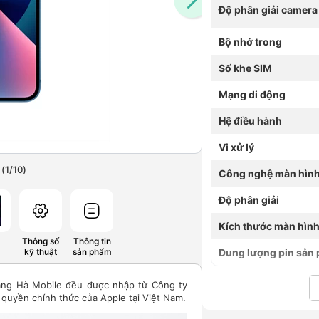
Độ phân giải camera
Bộ nhớ trong
Số khe SIM
Mạng di động
Hệ điều hành
Vi xử lý
(
1
/
10
)
Công nghệ màn hìn
Độ phân giải
Kích thước màn hìn
Thông số
Thông tin
Dung lượng pin sản
kỹ thuật
sản phẩm
àng Hà Mobile đều được nhập từ Công ty
quyền chính thức của Apple tại Việt Nam.