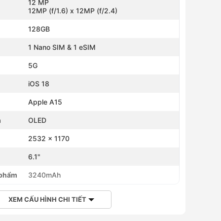
12 MP
12MP (f/1.6) x 12MP (f/2.4)
128GB
1 Nano SIM & 1 eSIM
5G
iOS 18
Apple A15
h
OLED
2532 x 1170
h
6.1"
 phẩm
3240mAh
XEM CẤU HÌNH CHI TIẾT