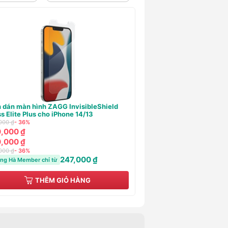
lưng Dẻo Mipow Soft TPU trong suốt
Sạc 9Fit PD 20W USB-C
 for iPhone 13/14
190,000 ₫
- 21%
000 ₫
- 60%
150,000 ₫
000 ₫
150,000 ₫
000 ₫
190,000 ₫
- 21%
000 ₫
- 60%
1
Hoàng Hà Member chỉ từ
98,000 ₫
ng Hà Member chỉ từ
THÊM GIỎ HÀNG
THÊM GI