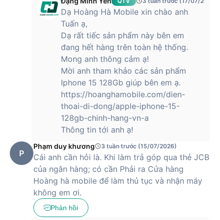
Đặng Minh Yến
QTV
3 tuần trước (17/07/2026)
Dung lượng pin khoẻ và kết nối 5G
Dạ Hoàng Hà Mobile xin chào anh
iPhone 13 có dung lượng pin là 3240 mAh và lớn hơn thế hệ
Tuấn ạ,
cũ. Theo Apple khẳng định, với sự thay đổi này, thiết bị năm
Dạ rất tiếc sản phẩm này bên em
nay sẽ cho người dùng thời lượng pin nhỉnh hơn tới 2.5 giờ
đang hết hàng trên toàn hệ thống.
so với dòng iPhone 12 năm ngoái.
Mong anh thông cảm ạ!
Mời anh tham khảo các sản phẩm
Về kết nối, iPhone 13 được hỗ trợ công nghệ 5G tương thích
100% với hơn 200 nhà mạng phổ biến trên toàn thế giới, bao
Iphone 15 128Gb giúp bên em ạ.
gồm cả 3 nhà mạng lớn tại Việt Nam là Viettel, VinaPhone và
https://hoanghamobile.com/dien-
MobiFone.
thoai-di-dong/apple-iphone-15-
128gb-chinh-hang-vn-a
Hiện tại, Hoàng Hà Mobile đã trở thành nhà phân phối uỷ
Thông tin tới anh ạ!
quyền chính thức của Apple tại Việt Nam, hứa hẹn đem lại
cho khách hàng những sản phẩm chất lượng cao và mức giá
Phạm duy khương
3 tuần trước (15/07/2026)
phải chăng nhất.
P
Cái anh cần hỏi là. Khi làm trả góp qua thẻ JCB
của ngân hàng; có cần Phải ra Cửa hàng
Hoàng hà mobile để làm thủ tục và nhận máy
iPhone 13 có giá bao nhiêu?
không em ơi.
Phản hồi
iPhone 13 hiện được bán với mức giá
12,590,000 VNĐ
, trở