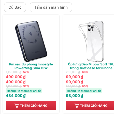
Củ Sạc
Tấm dán màn hình
Pin sạc dự phòng Innostyle
Ốp lưng Dẻo Mipow Soft TP
PowerMag Slim 15W
trong suốt case for iPhone
(WIRELESS) PD/QC3.0 20W
13/14
1,150,000 ₫
- 57%
250,000 ₫
- 60%
10000m
490,000 ₫
99,000 ₫
490,000 ₫
99,000 ₫
1,150,000 ₫
- 57%
250,000 ₫
- 60%
Hoàng Hà Member chỉ từ
Hoàng Hà Member chỉ từ
484,000 ₫
98,000 ₫
THÊM GIỎ HÀNG
THÊM GIỎ HÀNG