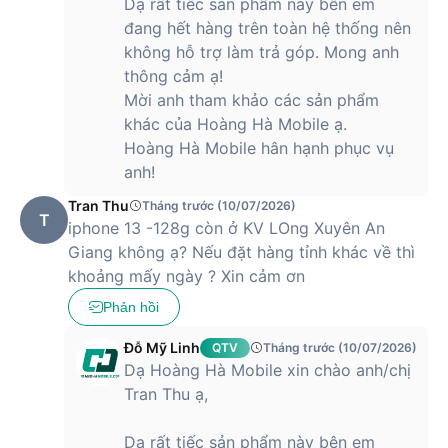
Dạ rất tiếc sản phẩm này bên em
đang hết hàng trên toàn hệ thống nên
không hỗ trợ làm trả góp. Mong anh
thông cảm ạ!
Mời anh tham khảo các sản phẩm
khác của Hoàng Hà Mobile ạ.
Hoàng Hà Mobile hân hạnh phục vụ
anh!
Tran Thu
Tháng trước (10/07/2026)
T
iphone 13 -128g còn ở KV LOng Xuyên An
Giang không ạ? Nếu đặt hàng tỉnh khác về thì
khoảng mấy ngày ? Xin cảm ơn
Phản hồi
Đỗ Mỹ Linh
QTV
Tháng trước (10/07/2026)
Dạ Hoàng Hà Mobile xin chào anh/chị
Tran Thu ạ,
Dạ rất tiếc sản phẩm này bên em