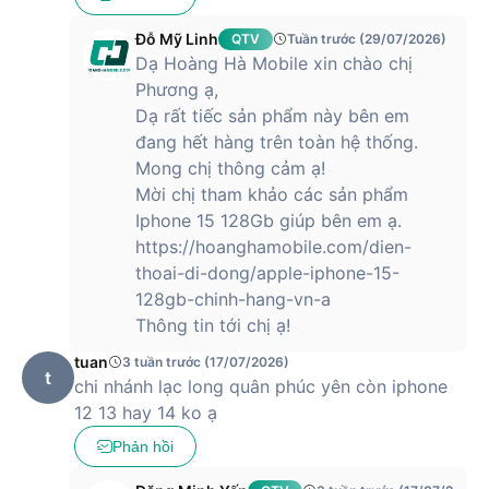
hãng là iOS 15 với những tính năng, bảo mật mới được cập
nhật.
Đỗ Mỹ Linh
QTV
Tuần trước (29/07/2026)
Dạ Hoàng Hà Mobile xin chào chị
Camera 12MP với nhiều nâng cấp đáng kể
Phương ạ,
Dạ rất tiếc sản phẩm này bên em
iPhone 13 được Apple trang bị 2 camera có độ phân giải
đang hết hàng trên toàn hệ thống.
12MP với khẩu độ được mở rộng lên thành thành f/1.6 và
cảm biến góc rộng khẩu độ f1.8 giúp bắt nét mọi thứ một
Mong chị thông cảm ạ!
cách chuẩn xác ngay cả trong môi trường thiếu sáng.
Mời chị tham khảo các sản phẩm
Iphone 15 128Gb giúp bên em ạ.
Apple cũng mang tới chế độ quay video điện ảnh Cinematic
https://hoanghamobile.com/dien-
cho iPhone 13 cho phép quay được những đoạn phim phong
cách chuyên nghiệp hơn.
thoai-di-dong/apple-iphone-15-
128gb-chinh-hang-vn-a
Thông tin tới chị ạ!
Ngoài ra, nó còn được tích hợp cả công nghệ chống rung
tuan
3 tuần trước (17/07/2026)
cảm biến “sensor-shift” trước đây vốn từng chỉ xuất hiện
t
chi nhánh lạc long quân phúc yên còn iphone
trên iPhone 12 Pro Max, giúp việc quay video mượt mà hơn.
12 13 hay 14 ko ạ
Tất cả những cải tiến này đều giúp nâng cao trải nghiệm
Phản hồi
chụp ảnh cho người dùng.