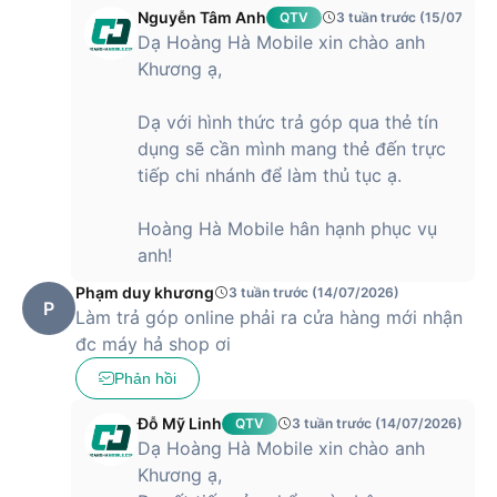
Nguyễn Tâm Anh
QTV
3 tuần trước (15/07/202
thành lựa chọn nổi bật trong phân khúc
iPhone
tầm trung.
Dạ Hoàng Hà Mobile xin chào anh
Với mức giá này, người dùng có thể sở hữu thiết bị sở hữu
chip A15 Bionic mạnh mẽ, màn hình OLED sắc nét và hệ
Khương ạ,
thống camera chất lượng cao, đáp ứng tốt nhu cầu chụp
ảnh, quay video và sử dụng lâu dài. Đây là lựa chọn phù hợp
Dạ với hình thức trả góp qua thẻ tín
cho người dùng muốn trải nghiệm hiệu năng ổn định, hệ sinh
dụng sẽ cần mình mang thẻ đến trực
thái Apple và độ bền cao mà không cần đầu tư chi phí quá
tiếp chi nhánh để làm thủ tục ạ.
lớn. Ở mức giá này, iPhone 13 mang lại giá trị sử dụng bền
vững, đáp ứng tốt cả công việc lẫn giải trí trong nhiều năm.
Hoàng Hà Mobile hân hạnh phục vụ
anh!
Phạm duy khương
3 tuần trước (14/07/2026)
P
Làm trả góp online phải ra cửa hàng mới nhận
đc máy hả shop ơi
Phản hồi
Đỗ Mỹ Linh
QTV
3 tuần trước (14/07/2026)
Dạ Hoàng Hà Mobile xin chào anh
Khương ạ,