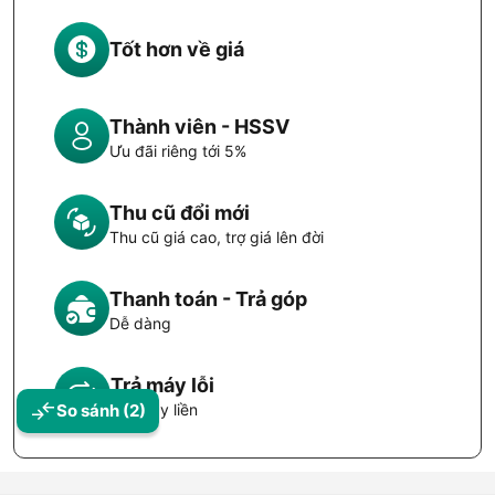
Tốt hơn về giá
Thành viên - HSSV
Ưu đãi riêng tới 5%
Thu cũ đổi mới
Thu cũ giá cao, trợ giá lên đời
Thanh toán - Trả góp
Dễ dàng
Trả máy lỗi
Đổi máy liền
So sánh
(2)