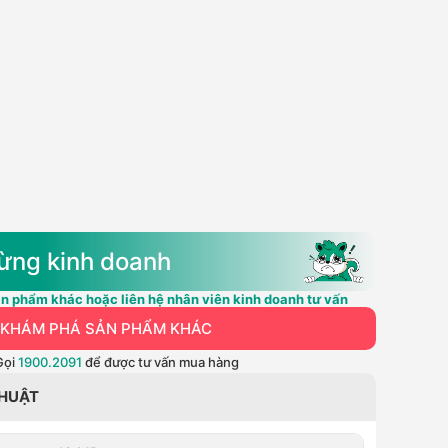
ừng kinh doanh
n phẩm khác hoặc liên hệ nhân viên kinh doanh tư vấn
KHÁM PHÁ SẢN PHẨM KHÁC
Gọi
1900.2091
để được tư vấn mua hàng
THUẬT