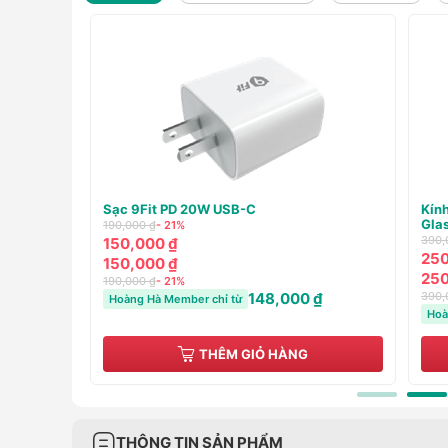
eShield
Pin sạc dự phòng Innostyle PowerMag Slim
Ốp 
15W (WIRELESS) PD/QC3.0 20W 10000m
case
1,150,000 ₫
- 57%
250,
490,000 ₫
99,
490,000 ₫
99,
1,150,000 ₫
- 57%
250,
₫
484,000 ₫
Hoàng Hà Member chỉ từ
Hoà
THÊM GIỎ HÀNG
THÔNG TIN SẢN PHẨM