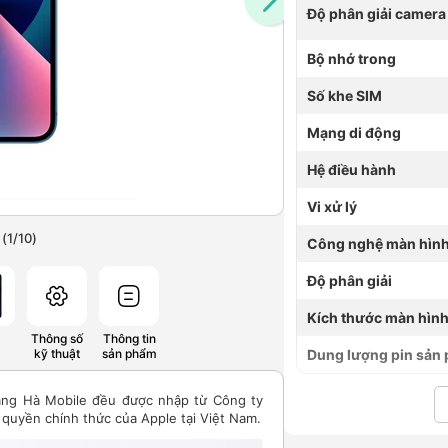
Độ phân giải camera
Bộ nhớ trong
Số khe SIM
Mạng di động
Hệ điều hành
Vi xử lý
(
1
/
10
)
Công nghệ màn hìn
Độ phân giải
Kích thước màn hìn
Thông số
Thông tin
Dung lượng pin sản
kỹ thuật
sản phẩm
àng Hà Mobile đều được nhập từ Công ty
quyền chính thức của Apple tại Việt Nam.