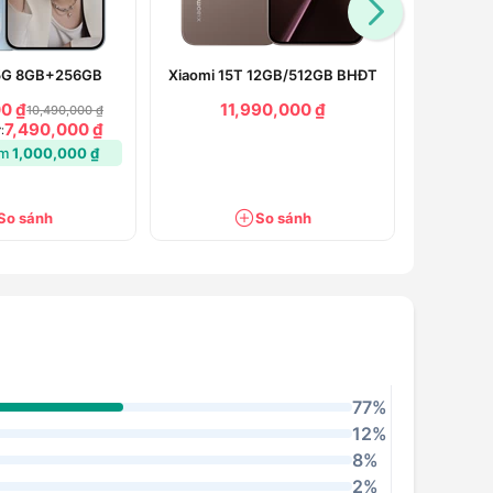
 5G 8GB+256GB
Xiaomi 15T 12GB/512GB BHĐT
HONOR
0 ₫
11,990,000 ₫
11,790
10,490,000 ₫
7,490,000 ₫
:
Giá lên đờ
ệm
1,000,000 ₫
Đã tiế
So sánh
So sánh
77%
12%
8%
2%