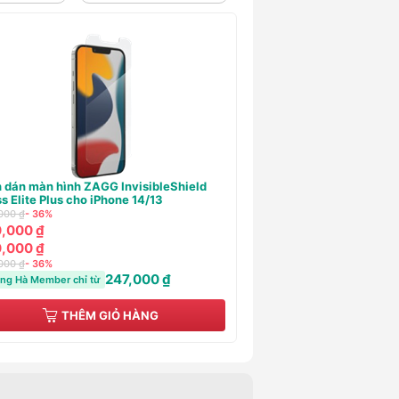
lưng Dẻo Mipow Soft TPU trong suốt
Sạc 9Fit PD 20W USB-C
 for iPhone 13/14
190,000 ₫
- 21%
000 ₫
- 60%
150,000 ₫
000 ₫
150,000 ₫
000 ₫
190,000 ₫
- 21%
000 ₫
- 60%
1
Hoàng Hà Member chỉ từ
98,000 ₫
ng Hà Member chỉ từ
THÊM GIỎ HÀNG
THÊM GI