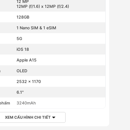
12 MP
12MP (f/1.6) x 12MP (f/2.4)
128GB
1 Nano SIM & 1 eSIM
5G
iOS 18
Apple A15
h
OLED
2532 x 1170
h
6.1"
 phẩm
3240mAh
XEM CẤU HÌNH CHI TIẾT