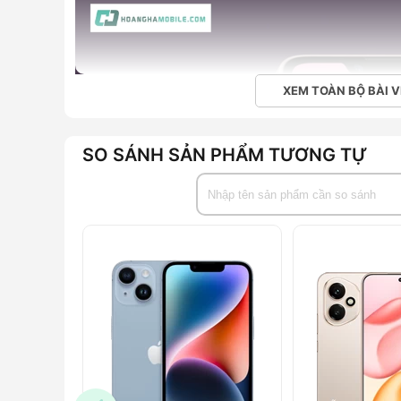
XEM TOÀN BỘ BÀI V
SO SÁNH SẢN PHẨM TƯƠNG TỰ
iPhone 13 có đặc điểm gì nổi bật?