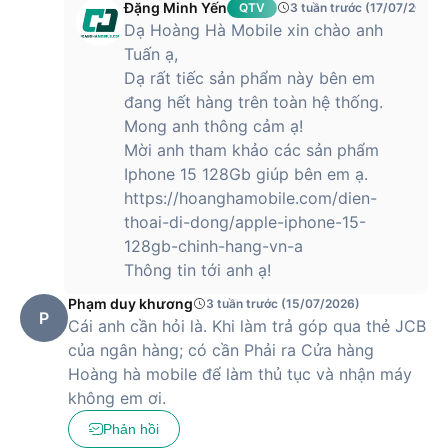
Dung lượng pin khoẻ và kết nối 5G
Đặng Minh Yến
QTV
3 tuần trước (17/07/2026)
Dạ Hoàng Hà Mobile xin chào anh
iPhone 13 có dung lượng pin là 3240 mAh và lớn hơn thế hệ
Tuấn ạ,
cũ. Theo Apple khẳng định, với sự thay đổi này, thiết bị năm
Dạ rất tiếc sản phẩm này bên em
nay sẽ cho người dùng thời lượng pin nhỉnh hơn tới 2.5 giờ
đang hết hàng trên toàn hệ thống.
so với dòng iPhone 12 năm ngoái.
Mong anh thông cảm ạ!
Về kết nối, iPhone 13 được hỗ trợ công nghệ 5G tương thích
Mời anh tham khảo các sản phẩm
100% với hơn 200 nhà mạng phổ biến trên toàn thế giới, bao
Iphone 15 128Gb giúp bên em ạ.
gồm cả 3 nhà mạng lớn tại Việt Nam là Viettel, VinaPhone và
https://hoanghamobile.com/dien-
MobiFone.
thoai-di-dong/apple-iphone-15-
Hiện tại, Hoàng Hà Mobile đã trở thành nhà phân phối uỷ
128gb-chinh-hang-vn-a
quyền chính thức của Apple tại Việt Nam, hứa hẹn đem lại
Thông tin tới anh ạ!
cho khách hàng những sản phẩm chất lượng cao và mức giá
Phạm duy khương
3 tuần trước (15/07/2026)
phải chăng nhất.
P
Cái anh cần hỏi là. Khi làm trả góp qua thẻ JCB
của ngân hàng; có cần Phải ra Cửa hàng
iPhone 13 có giá bao nhiêu?
Hoàng hà mobile để làm thủ tục và nhận máy
không em ơi.
Phản hồi
iPhone 13 hiện được bán với mức giá
12,590,000 VNĐ
, trở