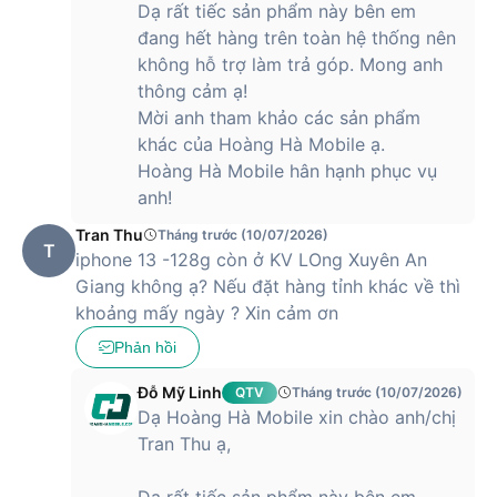
Dạ rất tiếc sản phẩm này bên em
đang hết hàng trên toàn hệ thống nên
không hỗ trợ làm trả góp. Mong anh
thông cảm ạ!
Mời anh tham khảo các sản phẩm
khác của Hoàng Hà Mobile ạ.
Hoàng Hà Mobile hân hạnh phục vụ
anh!
Tran Thu
Tháng trước (10/07/2026)
T
iphone 13 -128g còn ở KV LOng Xuyên An
Giang không ạ? Nếu đặt hàng tỉnh khác về thì
khoảng mấy ngày ? Xin cảm ơn
Phản hồi
Đỗ Mỹ Linh
QTV
Tháng trước (10/07/2026)
Dạ Hoàng Hà Mobile xin chào anh/chị
Tran Thu ạ,
Dạ rất tiếc sản phẩm này bên em