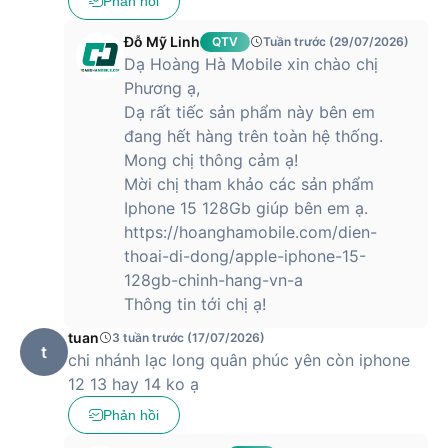
Phản hồi
hãng là iOS 15 với những tính năng, bảo mật mới được cập
nhật.
Đỗ Mỹ Linh
QTV
Tuần trước (29/07/2026)
Dạ Hoàng Hà Mobile xin chào chị
Camera 12MP với nhiều nâng cấp đáng kể
Phương ạ,
iPhone 13 được Apple trang bị 2 camera có độ phân giải
Dạ rất tiếc sản phẩm này bên em
12MP với khẩu độ được mở rộng lên thành thành f/1.6 và
đang hết hàng trên toàn hệ thống.
cảm biến góc rộng khẩu độ f1.8 giúp bắt nét mọi thứ một
Mong chị thông cảm ạ!
cách chuẩn xác ngay cả trong môi trường thiếu sáng.
Mời chị tham khảo các sản phẩm
Apple cũng mang tới chế độ quay video điện ảnh Cinematic
Iphone 15 128Gb giúp bên em ạ.
cho iPhone 13 cho phép quay được những đoạn phim phong
https://hoanghamobile.com/dien-
cách chuyên nghiệp hơn.
thoai-di-dong/apple-iphone-15-
128gb-chinh-hang-vn-a
Thông tin tới chị ạ!
Ngoài ra, nó còn được tích hợp cả công nghệ chống rung
tuan
3 tuần trước (17/07/2026)
cảm biến “sensor-shift” trước đây vốn từng chỉ xuất hiện
t
chi nhánh lạc long quân phúc yên còn iphone
trên iPhone 12 Pro Max, giúp việc quay video mượt mà hơn.
12 13 hay 14 ko ạ
Tất cả những cải tiến này đều giúp nâng cao trải nghiệm
Phản hồi
chụp ảnh cho người dùng.