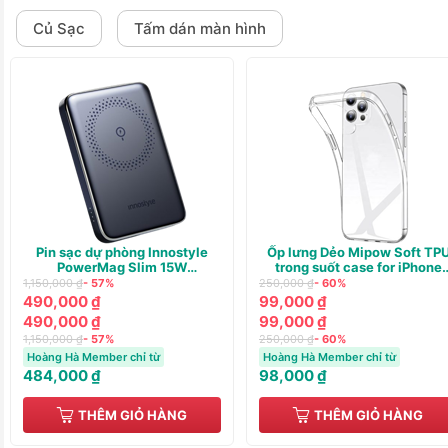
Củ Sạc
Tấm dán màn hình
Pin sạc dự phòng Innostyle
Ốp lưng Dẻo Mipow Soft TP
PowerMag Slim 15W
trong suốt case for iPhone
(WIRELESS) PD/QC3.0 20W
13/14
1,150,000 ₫
- 57%
250,000 ₫
- 60%
10000m
490,000 ₫
99,000 ₫
490,000 ₫
99,000 ₫
1,150,000 ₫
- 57%
250,000 ₫
- 60%
Hoàng Hà Member chỉ từ
Hoàng Hà Member chỉ từ
484,000 ₫
98,000 ₫
THÊM GIỎ HÀNG
THÊM GIỎ HÀNG