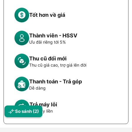
Tốt hơn về giá
Thành viên - HSSV
Ưu đãi riêng tới 5%
Thu cũ đổi mới
Thu cũ giá cao, trợ giá lên đời
Thanh toán - Trả góp
Dễ dàng
Trả máy lỗi
Đổi máy liền
So sánh
(2)