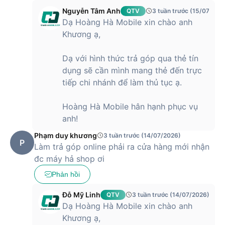
thành lựa chọn nổi bật trong phân khúc
iPhone
tầm trung.
Nguyễn Tâm Anh
QTV
3 tuần trước (15/07/202
Với mức giá này, người dùng có thể sở hữu thiết bị sở hữu
Dạ Hoàng Hà Mobile xin chào anh
chip A15 Bionic mạnh mẽ, màn hình OLED sắc nét và hệ
Khương ạ,
thống camera chất lượng cao, đáp ứng tốt nhu cầu chụp
ảnh, quay video và sử dụng lâu dài. Đây là lựa chọn phù hợp
Dạ với hình thức trả góp qua thẻ tín
cho người dùng muốn trải nghiệm hiệu năng ổn định, hệ sinh
dụng sẽ cần mình mang thẻ đến trực
thái Apple và độ bền cao mà không cần đầu tư chi phí quá
tiếp chi nhánh để làm thủ tục ạ.
lớn. Ở mức giá này, iPhone 13 mang lại giá trị sử dụng bền
vững, đáp ứng tốt cả công việc lẫn giải trí trong nhiều năm.
Hoàng Hà Mobile hân hạnh phục vụ
anh!
Phạm duy khương
3 tuần trước (14/07/2026)
P
Làm trả góp online phải ra cửa hàng mới nhận
đc máy hả shop ơi
Phản hồi
Đỗ Mỹ Linh
QTV
3 tuần trước (14/07/2026)
Dạ Hoàng Hà Mobile xin chào anh
Khương ạ,