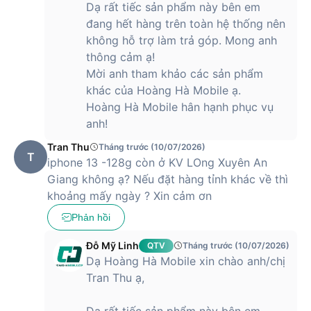
Dạ rất tiếc sản phẩm này bên em
đang hết hàng trên toàn hệ thống nên
không hỗ trợ làm trả góp. Mong anh
thông cảm ạ!
Mời anh tham khảo các sản phẩm
khác của Hoàng Hà Mobile ạ.
Hoàng Hà Mobile hân hạnh phục vụ
anh!
Tran Thu
Tháng trước (10/07/2026)
T
iphone 13 -128g còn ở KV LOng Xuyên An
Giang không ạ? Nếu đặt hàng tỉnh khác về thì
khoảng mấy ngày ? Xin cảm ơn
Phản hồi
Đỗ Mỹ Linh
QTV
Tháng trước (10/07/2026)
Dạ Hoàng Hà Mobile xin chào anh/chị
Tran Thu ạ,
Dạ rất tiếc sản phẩm này bên em