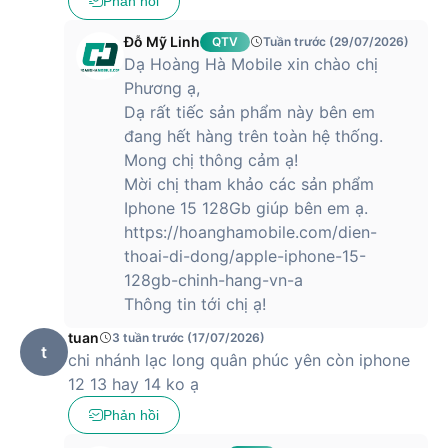
Phản hồi
hãng là iOS 15 với những tính năng, bảo mật mới được cập
nhật.
Đỗ Mỹ Linh
QTV
Tuần trước (29/07/2026)
Dạ Hoàng Hà Mobile xin chào chị
Camera 12MP với nhiều nâng cấp đáng kể
Phương ạ,
iPhone 13 được Apple trang bị 2 camera có độ phân giải
Dạ rất tiếc sản phẩm này bên em
12MP với khẩu độ được mở rộng lên thành thành f/1.6 và
đang hết hàng trên toàn hệ thống.
cảm biến góc rộng khẩu độ f1.8 giúp bắt nét mọi thứ một
Mong chị thông cảm ạ!
cách chuẩn xác ngay cả trong môi trường thiếu sáng.
Mời chị tham khảo các sản phẩm
Apple cũng mang tới chế độ quay video điện ảnh Cinematic
Iphone 15 128Gb giúp bên em ạ.
cho iPhone 13 cho phép quay được những đoạn phim phong
https://hoanghamobile.com/dien-
cách chuyên nghiệp hơn.
thoai-di-dong/apple-iphone-15-
128gb-chinh-hang-vn-a
Thông tin tới chị ạ!
Ngoài ra, nó còn được tích hợp cả công nghệ chống rung
tuan
3 tuần trước (17/07/2026)
cảm biến “sensor-shift” trước đây vốn từng chỉ xuất hiện
t
chi nhánh lạc long quân phúc yên còn iphone
trên iPhone 12 Pro Max, giúp việc quay video mượt mà hơn.
12 13 hay 14 ko ạ
Tất cả những cải tiến này đều giúp nâng cao trải nghiệm
Phản hồi
chụp ảnh cho người dùng.