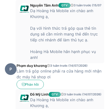
thành lựa chọn nổi bật trong phân khúc
iPhone
tầm trung.
Nguyễn Tâm Anh
QTV
3 tuần trước (15/07/202
Với mức giá này, người dùng có thể sở hữu thiết bị sở hữu
Dạ Hoàng Hà Mobile xin chào anh
chip A15 Bionic mạnh mẽ, màn hình OLED sắc nét và hệ
Khương ạ,
thống camera chất lượng cao, đáp ứng tốt nhu cầu chụp
ảnh, quay video và sử dụng lâu dài. Đây là lựa chọn phù hợp
Dạ với hình thức trả góp qua thẻ tín
cho người dùng muốn trải nghiệm hiệu năng ổn định, hệ sinh
dụng sẽ cần mình mang thẻ đến trực
thái Apple và độ bền cao mà không cần đầu tư chi phí quá
tiếp chi nhánh để làm thủ tục ạ.
lớn. Ở mức giá này, iPhone 13 mang lại giá trị sử dụng bền
vững, đáp ứng tốt cả công việc lẫn giải trí trong nhiều năm.
Hoàng Hà Mobile hân hạnh phục vụ
anh!
Phạm duy khương
3 tuần trước (14/07/2026)
P
Làm trả góp online phải ra cửa hàng mới nhận
đc máy hả shop ơi
Phản hồi
Đỗ Mỹ Linh
QTV
3 tuần trước (14/07/2026)
Dạ Hoàng Hà Mobile xin chào anh
Khương ạ,