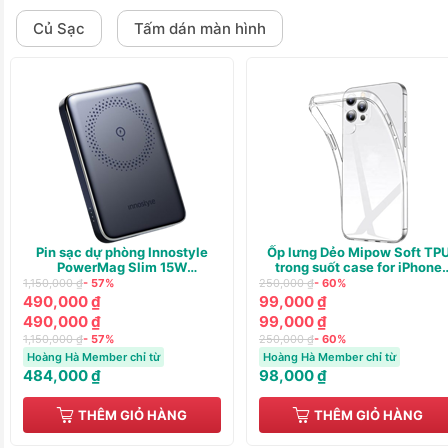
Củ Sạc
Tấm dán màn hình
Pin sạc dự phòng Innostyle
Ốp lưng Dẻo Mipow Soft TP
PowerMag Slim 15W
trong suốt case for iPhone
(WIRELESS) PD/QC3.0 20W
13/14
1,150,000 ₫
- 57%
250,000 ₫
- 60%
10000m
490,000 ₫
99,000 ₫
490,000 ₫
99,000 ₫
1,150,000 ₫
- 57%
250,000 ₫
- 60%
Hoàng Hà Member chỉ từ
Hoàng Hà Member chỉ từ
484,000 ₫
98,000 ₫
THÊM GIỎ HÀNG
THÊM GIỎ HÀNG