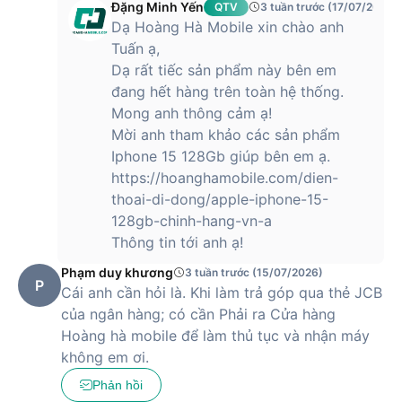
Dung lượng pin khoẻ và kết nối 5G
Đặng Minh Yến
QTV
3 tuần trước (17/07/2026)
Dạ Hoàng Hà Mobile xin chào anh
iPhone 13 có dung lượng pin là 3240 mAh và lớn hơn thế hệ
Tuấn ạ,
cũ. Theo Apple khẳng định, với sự thay đổi này, thiết bị năm
Dạ rất tiếc sản phẩm này bên em
nay sẽ cho người dùng thời lượng pin nhỉnh hơn tới 2.5 giờ
đang hết hàng trên toàn hệ thống.
so với dòng iPhone 12 năm ngoái.
Mong anh thông cảm ạ!
Về kết nối, iPhone 13 được hỗ trợ công nghệ 5G tương thích
Mời anh tham khảo các sản phẩm
100% với hơn 200 nhà mạng phổ biến trên toàn thế giới, bao
Iphone 15 128Gb giúp bên em ạ.
gồm cả 3 nhà mạng lớn tại Việt Nam là Viettel, VinaPhone và
https://hoanghamobile.com/dien-
MobiFone.
thoai-di-dong/apple-iphone-15-
Hiện tại, Hoàng Hà Mobile đã trở thành nhà phân phối uỷ
128gb-chinh-hang-vn-a
quyền chính thức của Apple tại Việt Nam, hứa hẹn đem lại
Thông tin tới anh ạ!
cho khách hàng những sản phẩm chất lượng cao và mức giá
Phạm duy khương
3 tuần trước (15/07/2026)
phải chăng nhất.
P
Cái anh cần hỏi là. Khi làm trả góp qua thẻ JCB
của ngân hàng; có cần Phải ra Cửa hàng
iPhone 13 có giá bao nhiêu?
Hoàng hà mobile để làm thủ tục và nhận máy
không em ơi.
Phản hồi
iPhone 13 hiện được bán với mức giá
12,590,000 VNĐ
, trở