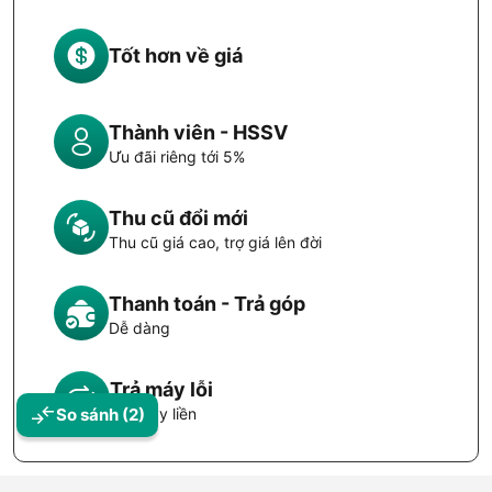
Tốt hơn về giá
Thành viên - HSSV
Ưu đãi riêng tới 5%
Thu cũ đổi mới
Thu cũ giá cao, trợ giá lên đời
Thanh toán - Trả góp
Dễ dàng
Trả máy lỗi
Đổi máy liền
So sánh
(2)