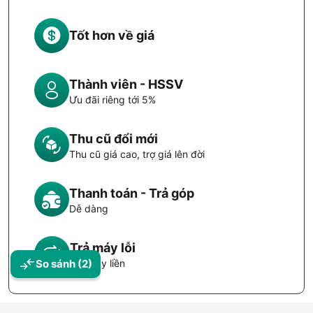
Tốt hơn về giá
Thành viên - HSSV
Ưu đãi riêng tới 5%
Thu cũ đổi mới
Thu cũ giá cao, trợ giá lên đời
Thanh toán - Trả góp
Dễ dàng
Trả máy lỗi
Đổi máy liền
So sánh
(2)