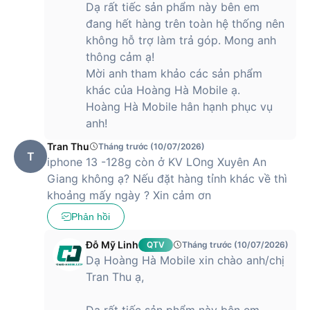
Dạ rất tiếc sản phẩm này bên em
đang hết hàng trên toàn hệ thống nên
không hỗ trợ làm trả góp. Mong anh
thông cảm ạ!
Mời anh tham khảo các sản phẩm
khác của Hoàng Hà Mobile ạ.
Hoàng Hà Mobile hân hạnh phục vụ
anh!
Tran Thu
Tháng trước (10/07/2026)
T
iphone 13 -128g còn ở KV LOng Xuyên An
Giang không ạ? Nếu đặt hàng tỉnh khác về thì
khoảng mấy ngày ? Xin cảm ơn
Phản hồi
Đỗ Mỹ Linh
QTV
Tháng trước (10/07/2026)
Dạ Hoàng Hà Mobile xin chào anh/chị
Tran Thu ạ,
Dạ rất tiếc sản phẩm này bên em