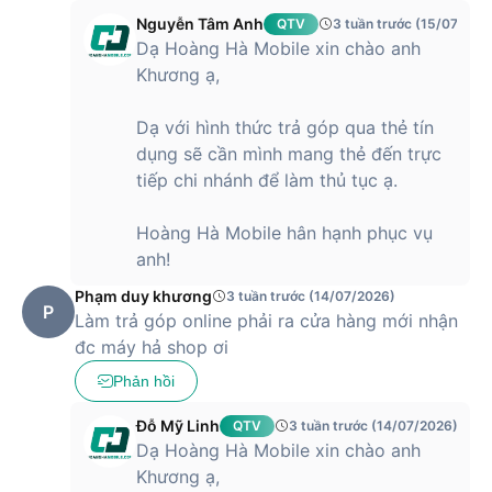
thành lựa chọn nổi bật trong phân khúc
iPhone
tầm trung.
Nguyễn Tâm Anh
QTV
3 tuần trước (15/07/202
Với mức giá này, người dùng có thể sở hữu thiết bị sở hữu
Dạ Hoàng Hà Mobile xin chào anh
chip A15 Bionic mạnh mẽ, màn hình OLED sắc nét và hệ
Khương ạ,
thống camera chất lượng cao, đáp ứng tốt nhu cầu chụp
ảnh, quay video và sử dụng lâu dài. Đây là lựa chọn phù hợp
Dạ với hình thức trả góp qua thẻ tín
cho người dùng muốn trải nghiệm hiệu năng ổn định, hệ sinh
dụng sẽ cần mình mang thẻ đến trực
thái Apple và độ bền cao mà không cần đầu tư chi phí quá
tiếp chi nhánh để làm thủ tục ạ.
lớn. Ở mức giá này, iPhone 13 mang lại giá trị sử dụng bền
vững, đáp ứng tốt cả công việc lẫn giải trí trong nhiều năm.
Hoàng Hà Mobile hân hạnh phục vụ
anh!
Phạm duy khương
3 tuần trước (14/07/2026)
P
Làm trả góp online phải ra cửa hàng mới nhận
đc máy hả shop ơi
Phản hồi
Đỗ Mỹ Linh
QTV
3 tuần trước (14/07/2026)
Dạ Hoàng Hà Mobile xin chào anh
Khương ạ,