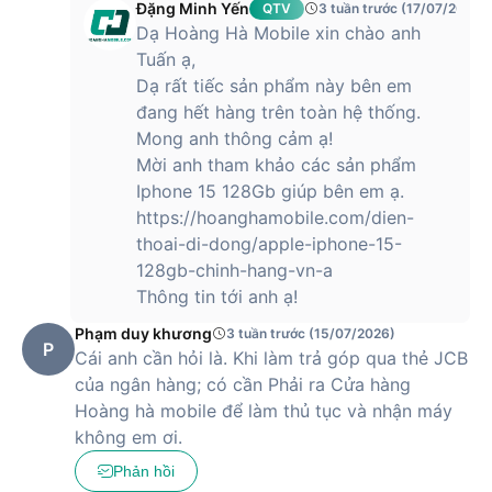
Dung lượng pin khoẻ và kết nối 5G
Đặng Minh Yến
QTV
3 tuần trước (17/07/2026)
Dạ Hoàng Hà Mobile xin chào anh
iPhone 13 có dung lượng pin là 3240 mAh và lớn hơn thế hệ
Tuấn ạ,
cũ. Theo Apple khẳng định, với sự thay đổi này, thiết bị năm
Dạ rất tiếc sản phẩm này bên em
nay sẽ cho người dùng thời lượng pin nhỉnh hơn tới 2.5 giờ
đang hết hàng trên toàn hệ thống.
so với dòng iPhone 12 năm ngoái.
Mong anh thông cảm ạ!
Về kết nối, iPhone 13 được hỗ trợ công nghệ 5G tương thích
Mời anh tham khảo các sản phẩm
100% với hơn 200 nhà mạng phổ biến trên toàn thế giới, bao
Iphone 15 128Gb giúp bên em ạ.
gồm cả 3 nhà mạng lớn tại Việt Nam là Viettel, VinaPhone và
https://hoanghamobile.com/dien-
MobiFone.
thoai-di-dong/apple-iphone-15-
Hiện tại, Hoàng Hà Mobile đã trở thành nhà phân phối uỷ
128gb-chinh-hang-vn-a
quyền chính thức của Apple tại Việt Nam, hứa hẹn đem lại
Thông tin tới anh ạ!
cho khách hàng những sản phẩm chất lượng cao và mức giá
Phạm duy khương
3 tuần trước (15/07/2026)
phải chăng nhất.
P
Cái anh cần hỏi là. Khi làm trả góp qua thẻ JCB
của ngân hàng; có cần Phải ra Cửa hàng
iPhone 13 có giá bao nhiêu?
Hoàng hà mobile để làm thủ tục và nhận máy
không em ơi.
Phản hồi
iPhone 13 hiện được bán với mức giá
12,590,000 VNĐ
, trở