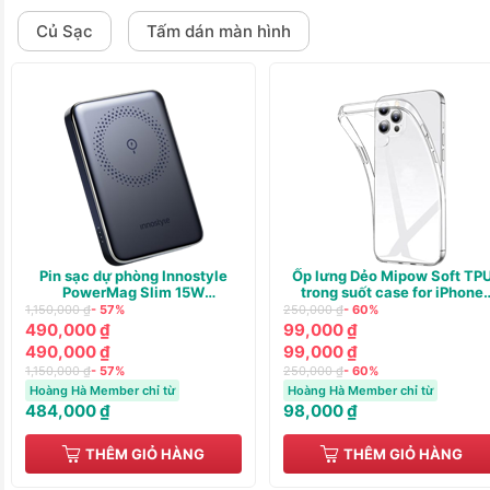
Củ Sạc
Tấm dán màn hình
Pin sạc dự phòng Innostyle
Ốp lưng Dẻo Mipow Soft TP
PowerMag Slim 15W
trong suốt case for iPhone
(WIRELESS) PD/QC3.0 20W
13/14
1,150,000 ₫
- 57%
250,000 ₫
- 60%
10000m
490,000 ₫
99,000 ₫
490,000 ₫
99,000 ₫
1,150,000 ₫
- 57%
250,000 ₫
- 60%
Hoàng Hà Member chỉ từ
Hoàng Hà Member chỉ từ
484,000 ₫
98,000 ₫
THÊM GIỎ HÀNG
THÊM GIỎ HÀNG