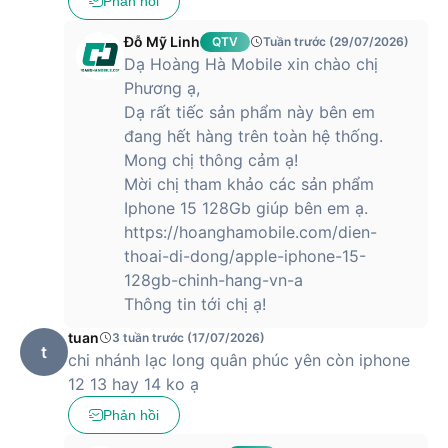
Phản hồi
hãng là iOS 15 với những tính năng, bảo mật mới được cập
nhật.
Đỗ Mỹ Linh
QTV
Tuần trước (29/07/2026)
Dạ Hoàng Hà Mobile xin chào chị
Camera 12MP với nhiều nâng cấp đáng kể
Phương ạ,
iPhone 13 được Apple trang bị 2 camera có độ phân giải
Dạ rất tiếc sản phẩm này bên em
12MP với khẩu độ được mở rộng lên thành thành f/1.6 và
đang hết hàng trên toàn hệ thống.
cảm biến góc rộng khẩu độ f1.8 giúp bắt nét mọi thứ một
Mong chị thông cảm ạ!
cách chuẩn xác ngay cả trong môi trường thiếu sáng.
Mời chị tham khảo các sản phẩm
Apple cũng mang tới chế độ quay video điện ảnh Cinematic
Iphone 15 128Gb giúp bên em ạ.
cho iPhone 13 cho phép quay được những đoạn phim phong
https://hoanghamobile.com/dien-
cách chuyên nghiệp hơn.
thoai-di-dong/apple-iphone-15-
128gb-chinh-hang-vn-a
Thông tin tới chị ạ!
Ngoài ra, nó còn được tích hợp cả công nghệ chống rung
tuan
3 tuần trước (17/07/2026)
cảm biến “sensor-shift” trước đây vốn từng chỉ xuất hiện
t
chi nhánh lạc long quân phúc yên còn iphone
trên iPhone 12 Pro Max, giúp việc quay video mượt mà hơn.
12 13 hay 14 ko ạ
Tất cả những cải tiến này đều giúp nâng cao trải nghiệm
Phản hồi
chụp ảnh cho người dùng.