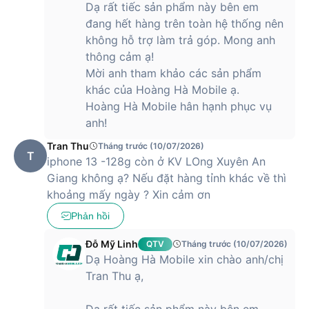
Dạ rất tiếc sản phẩm này bên em
đang hết hàng trên toàn hệ thống nên
không hỗ trợ làm trả góp. Mong anh
thông cảm ạ!
Mời anh tham khảo các sản phẩm
khác của Hoàng Hà Mobile ạ.
Hoàng Hà Mobile hân hạnh phục vụ
anh!
Tran Thu
Tháng trước (10/07/2026)
T
iphone 13 -128g còn ở KV LOng Xuyên An
Giang không ạ? Nếu đặt hàng tỉnh khác về thì
khoảng mấy ngày ? Xin cảm ơn
Phản hồi
Đỗ Mỹ Linh
QTV
Tháng trước (10/07/2026)
Dạ Hoàng Hà Mobile xin chào anh/chị
Tran Thu ạ,
Dạ rất tiếc sản phẩm này bên em