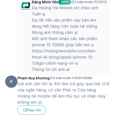
Dung lượng pin khoẻ và kết nối 5G
Đặng Minh Yến
QTV
3 tuần trước (17/07/2026)
Dạ Hoàng Hà Mobile xin chào anh
iPhone 13 có dung lượng pin là 3240 mAh và lớn hơn thế hệ
Tuấn ạ,
cũ. Theo Apple khẳng định, với sự thay đổi này, thiết bị năm
Dạ rất tiếc sản phẩm này bên em
nay sẽ cho người dùng thời lượng pin nhỉnh hơn tới 2.5 giờ
đang hết hàng trên toàn hệ thống.
so với dòng iPhone 12 năm ngoái.
Mong anh thông cảm ạ!
Về kết nối, iPhone 13 được hỗ trợ công nghệ 5G tương thích
Mời anh tham khảo các sản phẩm
100% với hơn 200 nhà mạng phổ biến trên toàn thế giới, bao
Iphone 15 128Gb giúp bên em ạ.
gồm cả 3 nhà mạng lớn tại Việt Nam là Viettel, VinaPhone và
https://hoanghamobile.com/dien-
MobiFone.
thoai-di-dong/apple-iphone-15-
Hiện tại, Hoàng Hà Mobile đã trở thành nhà phân phối uỷ
128gb-chinh-hang-vn-a
quyền chính thức của Apple tại Việt Nam, hứa hẹn đem lại
Thông tin tới anh ạ!
cho khách hàng những sản phẩm chất lượng cao và mức giá
Phạm duy khương
3 tuần trước (15/07/2026)
phải chăng nhất.
P
Cái anh cần hỏi là. Khi làm trả góp qua thẻ JCB
của ngân hàng; có cần Phải ra Cửa hàng
iPhone 13 có giá bao nhiêu?
Hoàng hà mobile để làm thủ tục và nhận máy
không em ơi.
Phản hồi
iPhone 13 hiện được bán với mức giá
12,590,000 VNĐ
, trở