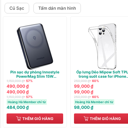
Củ Sạc
Tấm dán màn hình
Pin sạc dự phòng Innostyle
Ốp lưng Dẻo Mipow Soft TP
PowerMag Slim 15W
trong suốt case for iPhone
(WIRELESS) PD/QC3.0 20W
13/14
1,150,000 ₫
- 57%
250,000 ₫
- 60%
10000m
490,000 ₫
99,000 ₫
490,000 ₫
99,000 ₫
1,150,000 ₫
- 57%
250,000 ₫
- 60%
Hoàng Hà Member chỉ từ
Hoàng Hà Member chỉ từ
484,000 ₫
98,000 ₫
THÊM GIỎ HÀNG
THÊM GIỎ HÀNG