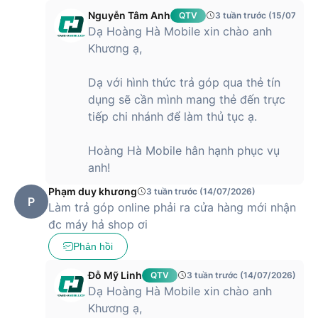
thành lựa chọn nổi bật trong phân khúc
iPhone
tầm trung.
Nguyễn Tâm Anh
QTV
3 tuần trước (15/07/202
Với mức giá này, người dùng có thể sở hữu thiết bị sở hữu
Dạ Hoàng Hà Mobile xin chào anh
chip A15 Bionic mạnh mẽ, màn hình OLED sắc nét và hệ
Khương ạ,
thống camera chất lượng cao, đáp ứng tốt nhu cầu chụp
ảnh, quay video và sử dụng lâu dài. Đây là lựa chọn phù hợp
Dạ với hình thức trả góp qua thẻ tín
cho người dùng muốn trải nghiệm hiệu năng ổn định, hệ sinh
dụng sẽ cần mình mang thẻ đến trực
thái Apple và độ bền cao mà không cần đầu tư chi phí quá
tiếp chi nhánh để làm thủ tục ạ.
lớn. Ở mức giá này, iPhone 13 mang lại giá trị sử dụng bền
vững, đáp ứng tốt cả công việc lẫn giải trí trong nhiều năm.
Hoàng Hà Mobile hân hạnh phục vụ
anh!
Phạm duy khương
3 tuần trước (14/07/2026)
P
Làm trả góp online phải ra cửa hàng mới nhận
đc máy hả shop ơi
Phản hồi
Đỗ Mỹ Linh
QTV
3 tuần trước (14/07/2026)
Dạ Hoàng Hà Mobile xin chào anh
Khương ạ,