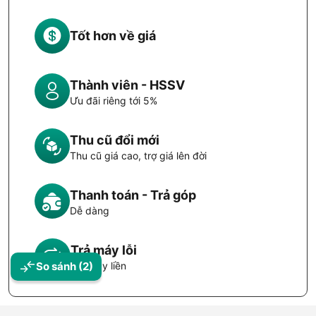
Tốt hơn về giá
Thành viên - HSSV
Ưu đãi riêng tới 5%
Thu cũ đổi mới
Thu cũ giá cao, trợ giá lên đời
Thanh toán - Trả góp
Dễ dàng
Trả máy lỗi
Đổi máy liền
So sánh
(2)