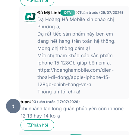
Phản hồi
hãng là iOS 15 với những tính năng, bảo mật mới được cập
nhật.
Đỗ Mỹ Linh
QTV
Tuần trước (29/07/2026)
Dạ Hoàng Hà Mobile xin chào chị
Camera 12MP với nhiều nâng cấp đáng kể
Phương ạ,
iPhone 13 được Apple trang bị 2 camera có độ phân giải
Dạ rất tiếc sản phẩm này bên em
12MP với khẩu độ được mở rộng lên thành thành f/1.6 và
đang hết hàng trên toàn hệ thống.
cảm biến góc rộng khẩu độ f1.8 giúp bắt nét mọi thứ một
Mong chị thông cảm ạ!
cách chuẩn xác ngay cả trong môi trường thiếu sáng.
Mời chị tham khảo các sản phẩm
Apple cũng mang tới chế độ quay video điện ảnh Cinematic
Iphone 15 128Gb giúp bên em ạ.
cho iPhone 13 cho phép quay được những đoạn phim phong
https://hoanghamobile.com/dien-
cách chuyên nghiệp hơn.
thoai-di-dong/apple-iphone-15-
128gb-chinh-hang-vn-a
Thông tin tới chị ạ!
Ngoài ra, nó còn được tích hợp cả công nghệ chống rung
tuan
3 tuần trước (17/07/2026)
cảm biến “sensor-shift” trước đây vốn từng chỉ xuất hiện
t
chi nhánh lạc long quân phúc yên còn iphone
trên iPhone 12 Pro Max, giúp việc quay video mượt mà hơn.
12 13 hay 14 ko ạ
Tất cả những cải tiến này đều giúp nâng cao trải nghiệm
Phản hồi
chụp ảnh cho người dùng.