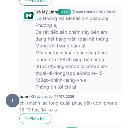
Phản hồi
hãng là iOS 15 với những tính năng, bảo mật mới được cập
nhật.
Đỗ Mỹ Linh
QTV
Tuần trước (29/07/2026)
Dạ Hoàng Hà Mobile xin chào chị
Camera 12MP với nhiều nâng cấp đáng kể
Phương ạ,
iPhone 13 được Apple trang bị 2 camera có độ phân giải
Dạ rất tiếc sản phẩm này bên em
12MP với khẩu độ được mở rộng lên thành thành f/1.6 và
đang hết hàng trên toàn hệ thống.
cảm biến góc rộng khẩu độ f1.8 giúp bắt nét mọi thứ một
Mong chị thông cảm ạ!
cách chuẩn xác ngay cả trong môi trường thiếu sáng.
Mời chị tham khảo các sản phẩm
Apple cũng mang tới chế độ quay video điện ảnh Cinematic
Iphone 15 128Gb giúp bên em ạ.
cho iPhone 13 cho phép quay được những đoạn phim phong
https://hoanghamobile.com/dien-
cách chuyên nghiệp hơn.
thoai-di-dong/apple-iphone-15-
128gb-chinh-hang-vn-a
Thông tin tới chị ạ!
Ngoài ra, nó còn được tích hợp cả công nghệ chống rung
tuan
3 tuần trước (17/07/2026)
cảm biến “sensor-shift” trước đây vốn từng chỉ xuất hiện
t
chi nhánh lạc long quân phúc yên còn iphone
trên iPhone 12 Pro Max, giúp việc quay video mượt mà hơn.
12 13 hay 14 ko ạ
Tất cả những cải tiến này đều giúp nâng cao trải nghiệm
Phản hồi
chụp ảnh cho người dùng.