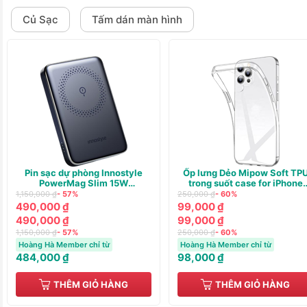
Củ Sạc
Tấm dán màn hình
Pin sạc dự phòng Innostyle
Ốp lưng Dẻo Mipow Soft TP
PowerMag Slim 15W
trong suốt case for iPhone
(WIRELESS) PD/QC3.0 20W
13/14
1,150,000 ₫
- 57%
250,000 ₫
- 60%
10000m
490,000 ₫
99,000 ₫
490,000 ₫
99,000 ₫
1,150,000 ₫
- 57%
250,000 ₫
- 60%
Hoàng Hà Member chỉ từ
Hoàng Hà Member chỉ từ
484,000 ₫
98,000 ₫
THÊM GIỎ HÀNG
THÊM GIỎ HÀNG