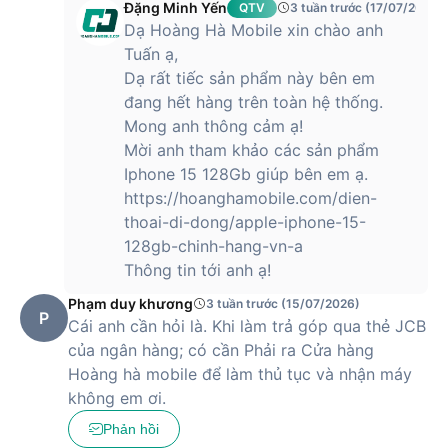
Dung lượng pin khoẻ và kết nối 5G
Đặng Minh Yến
QTV
3 tuần trước (17/07/2026)
Dạ Hoàng Hà Mobile xin chào anh
iPhone 13 có dung lượng pin là 3240 mAh và lớn hơn thế hệ
Tuấn ạ,
cũ. Theo Apple khẳng định, với sự thay đổi này, thiết bị năm
Dạ rất tiếc sản phẩm này bên em
nay sẽ cho người dùng thời lượng pin nhỉnh hơn tới 2.5 giờ
đang hết hàng trên toàn hệ thống.
so với dòng iPhone 12 năm ngoái.
Mong anh thông cảm ạ!
Về kết nối, iPhone 13 được hỗ trợ công nghệ 5G tương thích
Mời anh tham khảo các sản phẩm
100% với hơn 200 nhà mạng phổ biến trên toàn thế giới, bao
Iphone 15 128Gb giúp bên em ạ.
gồm cả 3 nhà mạng lớn tại Việt Nam là Viettel, VinaPhone và
https://hoanghamobile.com/dien-
MobiFone.
thoai-di-dong/apple-iphone-15-
Hiện tại, Hoàng Hà Mobile đã trở thành nhà phân phối uỷ
128gb-chinh-hang-vn-a
quyền chính thức của Apple tại Việt Nam, hứa hẹn đem lại
Thông tin tới anh ạ!
cho khách hàng những sản phẩm chất lượng cao và mức giá
Phạm duy khương
3 tuần trước (15/07/2026)
phải chăng nhất.
P
Cái anh cần hỏi là. Khi làm trả góp qua thẻ JCB
của ngân hàng; có cần Phải ra Cửa hàng
iPhone 13 có giá bao nhiêu?
Hoàng hà mobile để làm thủ tục và nhận máy
không em ơi.
Phản hồi
iPhone 13 hiện được bán với mức giá
12,590,000 VNĐ
, trở