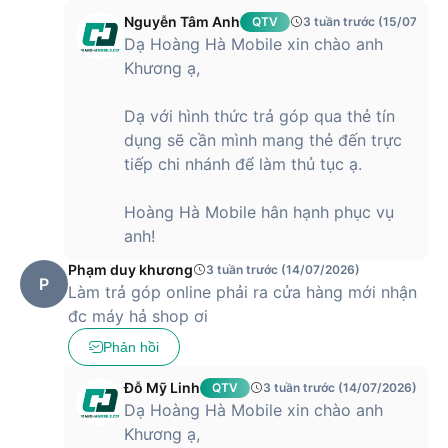
thành lựa chọn nổi bật trong phân khúc
iPhone
tầm trung.
Nguyễn Tâm Anh
QTV
3 tuần trước (15/07/202
Với mức giá này, người dùng có thể sở hữu thiết bị sở hữu
Dạ Hoàng Hà Mobile xin chào anh
chip A15 Bionic mạnh mẽ, màn hình OLED sắc nét và hệ
Khương ạ,
thống camera chất lượng cao, đáp ứng tốt nhu cầu chụp
ảnh, quay video và sử dụng lâu dài. Đây là lựa chọn phù hợp
Dạ với hình thức trả góp qua thẻ tín
cho người dùng muốn trải nghiệm hiệu năng ổn định, hệ sinh
dụng sẽ cần mình mang thẻ đến trực
thái Apple và độ bền cao mà không cần đầu tư chi phí quá
tiếp chi nhánh để làm thủ tục ạ.
lớn. Ở mức giá này, iPhone 13 mang lại giá trị sử dụng bền
vững, đáp ứng tốt cả công việc lẫn giải trí trong nhiều năm.
Hoàng Hà Mobile hân hạnh phục vụ
anh!
Phạm duy khương
3 tuần trước (14/07/2026)
P
Làm trả góp online phải ra cửa hàng mới nhận
đc máy hả shop ơi
Phản hồi
Đỗ Mỹ Linh
QTV
3 tuần trước (14/07/2026)
Dạ Hoàng Hà Mobile xin chào anh
Khương ạ,