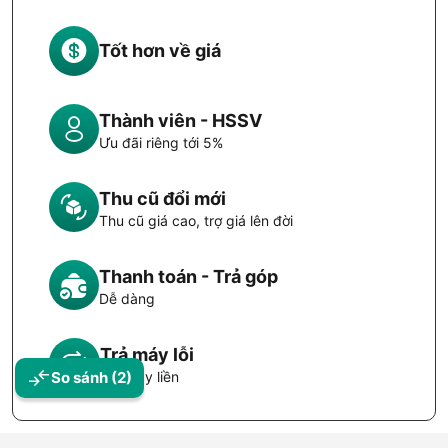
Tốt hơn về giá
Thành viên - HSSV
Ưu đãi riêng tới 5%
Thu cũ đổi mới
Thu cũ giá cao, trợ giá lên đời
Thanh toán - Trả góp
Dễ dàng
Trả máy lỗi
Đổi máy liền
So sánh
(2)