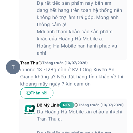
Dạ rất tiếc sản phẩm này bên em
đang hết hàng trên toàn hệ thống nên
không hỗ trợ làm trả góp. Mong anh
thông cảm ạ!
Mời anh tham khảo các sản phẩm
khác của Hoàng Hà Mobile ạ.
Hoàng Hà Mobile hân hạnh phục vụ
anh!
Tran Thu
Tháng trước (10/07/2026)
T
iphone 13 -128g còn ở KV LOng Xuyên An
Giang không ạ? Nếu đặt hàng tỉnh khác về thì
khoảng mấy ngày ? Xin cảm ơn
Phản hồi
Đỗ Mỹ Linh
QTV
Tháng trước (10/07/2026)
Dạ Hoàng Hà Mobile xin chào anh/chị
Tran Thu ạ,
Dạ rất tiếc sản phẩm này bên em