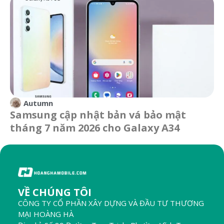
Autumn
Samsung cập nhật bản vá bảo mật
tháng 7 năm 2026 cho Galaxy A34
VỀ CHÚNG TÔI
CÔNG TY CỔ PHẦN XÂY DỰNG VÀ ĐẦU TƯ THƯƠNG
MẠI HOÀNG HÀ