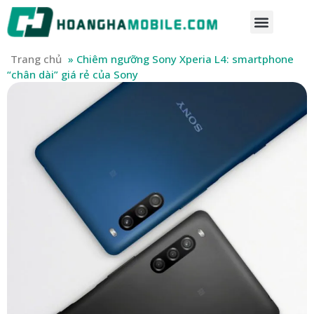
Trang chủ
»
Chiêm ngưỡng Sony Xperia L4: smartphone
“chân dài” giá rẻ của Sony