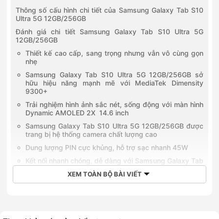
Thông số cấu hình chi tiết của Samsung Galaxy Tab S10
Ultra 5G 12GB/256GB
Đánh giá chi tiết Samsung Galaxy Tab S10 Ultra 5G
12GB/256GB
Thiết kế cao cấp, sang trọng nhưng vẫn vô cùng gọn
nhẹ
Samsung Galaxy Tab S10 Ultra 5G 12GB/256GB sở
hữu hiệu năng mạnh mẽ với MediaTek Dimensity
9300+
Trải nghiệm hình ảnh sắc nét, sống động với màn hình
Dynamic AMOLED 2X 14.6 inch
Samsung Galaxy Tab S10 Ultra 5G 12GB/256GB được
trang bị hệ thống camera chất lượng cao
Dung lượng PIN cực khủng, hỗ trợ sạc nhanh 45W
Kết nối nhanh chóng, dễ dàng với Samsung Galaxy Tab
S10 Ultra 5G 12GB/256GB
XEM TOÀN BỘ BÀI VIẾT
Tối ưu trải nghiệm với phụ kiện bút S Pen
Samsung Galaxy Tab S10 Ultra 5G 12GB/256GB ra mắt
vào khi nào?
Samsung Galaxy Tab S10 Ultra 5G 12GB/256GB có giá