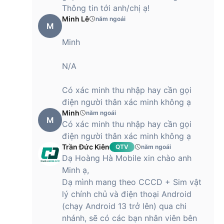
Thông tin tới anh/chị ạ!
Minh Lê
năm ngoái
Bên cạnh độ phân giải cao, công nghệ màn hình hiện đại, tân
M
tiến, màn hình của Tab S10 Ultra 5G còn hỗ trợ HDR10+ giúp
Minh
tăng cường độ tương phản và khả năng tái tạo màu sắc
chuẩn xác, chân thực. Điều này đặc biệt quan trọng đối với
N/A
những ai có nhu cầu làm việc thiết kế, đồ họa chuyên nghiệm
khi đòi hỏi độ chuẩn màu cao. Ngoài ra, người dùng cũng có
cơ hội tận hưởng không gian giải trí, xem phim hay chơi
Có xác minh thu nhập hay cần gọi
game đẹp mãn nhãn.
điện người thân xác minh không ạ
Minh
năm ngoái
M
Có xác minh thu nhập hay cần gọi
Không dừng lại ở đó, với tần số quét lên đến 120Hz, màn
điện người thân xác minh không ạ
hình mang đến trải nghiệm vuốt, chạm, thao tác cực nhanh
Trần Đức Kiên
QTV
năm ngoái
nhạy và chính xác, cũng như đảm bảo các chuyển động
Dạ Hoàng Hà Mobile xin chào anh
mượt mà, bắt trọn từng khoảnh khắc khi xem phim, chơi
Minh ạ,
game tốc độ cao. Đồng thời, màn hình trang bị mặt kính cảm
Dạ mình mang theo CCCD + Sim vật
ứng Corning Gorilla Glass có khả năng chịu lực và chống trầy
lý chính chủ và điện thoại Android
xước, bền hơn so với kính thông thường giúp thiết bị của bạn
(chạy Android 13 trở lên) qua chi
hạn chế tối đa ảnh hưởng tức các va đập, rơi rớt hay các tác
động khác.
nhánh, sẽ có các bạn nhân viên bên