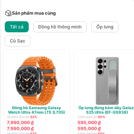
Sản phẩm mua cùng
Tất cả
Đồng hồ thông minh
Ốp lưng
Củ Sạc
Đồng hồ Samsung Galaxy
Ốp lưng đứng kèm dây Galax
Watch Ultra 47mm LTE (L705)
S25 Ultra (EF-GS938)
16,990,000 ₫
- 53%
1,190,000 ₫
- 50%
7,990,000 ₫
595,000 ₫
7,990,000 ₫
595,000 ₫
16,990,000 ₫
- 53%
1,190,000 ₫
- 50%