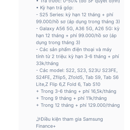
• Trả trước: 0-50% (do SF quyết định)
Với hệ thống camera này, người dùng có thể tận dụng để
• Kỳ hạn trả góp:
chụp ảnh, quay phim, quay video nhanh chóng, đáp ứng nhu
- S25 Series: kỳ hạn 12 tháng + phí
cầu tức thì mà không cần phải chuyển đổi từ các thiết bị di
99.000/hồ sơ (áp dụng trong tháng 3)
động. Đồng thời, với những ai có sở thích làm vlog, quay
- Galaxy A56 5G, A36 5G, A26 5G: kỳ
video nhật ký để lưu trữ, đăng tải lên các nền tảng mạng xã
hội như Youtube, Tiktok, Facebook thì chiếc tablet nhà
hạn 12 tháng + phí 99.000/hồ sơ (áp
Samsung này là chân ái mà bạn đang kiếm tìm.
dụng trong tháng 3)
- Các sản phẩm điện thoại và máy
Dung lượng PIN cực khủng, hỗ trợ sạc nhanh
tính từ 2 triệu: kỳ hạn 3-6 tháng + phí
45W
33k/tháng
Samsung Galaxy Tab S10 Ultra 5G 12GB/256GB sở hữu viên
- Các model: S22, S23, S23U S23FE,
pin có dung lượng lên đến 11.200mAh. Dung lượng pin lớn đủ
S24FE, Zflip5, Zfold5, Tab S9, Tab S6
đáp ứng nhu cầu sử dụng liên tục trong thời gian dài mà
Lite,Z Flip 6,Z Fold 6, Tab S10
không lo gián đoạn vì hết pin. Bạn có thể mang theo tablet đi
+ Trong 3-6 tháng + phí 16,5k/tháng
học, đi làm, đi chơi để sử dụng cả ngày mà không cần phải
+ Trong 9 tháng + phí 11k/tháng
cắm sạc.
+ Trong 12 tháng + phí 129.000/tháng
🤳Điều kiện tham gia Samsung
Bên cạnh đó, với công nghệ sạc nhanh 45W, người dùng chỉ
Finance+
cần khoảng 30 phút là đã có thể sạc đầy máy.