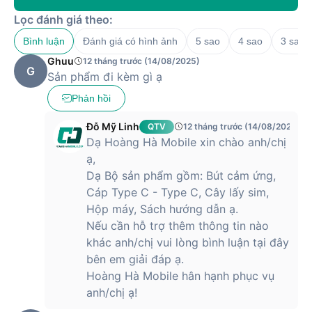
Bộ nhớ và Lưu trữ
Lọc đánh giá theo:
RAM
12GB
Bình luận
Đánh giá có hình ảnh
5 sao
4 sao
3 sao
256GB, hỗ trợ mở rộng thông qua thẻ
Bộ nhớ trong
MicroSD với dung lượng lên đến 1.5TB
Ghuu
12 tháng trước (14/08/2025)
Kết nối
G
Sản phẩm đi kèm gì ạ
Cổng kết nối/sạc
USB Type C
SIM
1 Nano SIM và 1 eSIM
Phản hồi
Mạng di động
Hỗ trợ 5G
Đỗ Mỹ Linh
Bluetooth
5.3, A2DP, LE
QTV
12 tháng trước (14/08/2025)
Dạ Hoàng Hà Mobile xin chào anh/chị
Wi-Fi 802.11 a/b/g/n/ac/6e, tri-band,
Wifi
Wi-Fi Direct
ạ,
GPRS
GPS, GLONASS, BDS, GALILEO
Dạ Bộ sản phẩm gồm: Bút cảm ứng,
PIN
Cáp Type C - Type C, Cây lấy sim,
Công nghệ
Sạc nhanh 45W, tiết kiệm PIN
Hộp máy, Sách hướng dẫn ạ.
Loại PIN
Li-Ion
Nếu cần hỗ trợ thêm thông tin nào
Dung lượng
11.200mAh, 45W
Tiện ích
khác anh/chị vui lòng bình luận tại đây
4 loa stereo Samsung DeX, Dolby
bên em giải đáp ạ.
Âm thanh và Loa
Atmos, Vision Booster, âm thanh AKG
Hoàng Hà Mobile hân hạnh phục vụ
AMR, Midi, MP3, WAV, WMA, AAC,
Nghe nhạc
anh/chị ạ!
OGG, FLAC
Xem phim
3GP, MP4, AVI, WMV