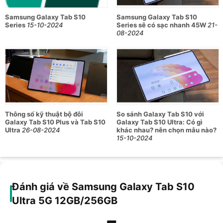
vức, bo cong mềm mại cùng trọng lượng gọn nhẹ, phù
hợp mang theo bên mình đến bất kỳ đâu.
Samsung Galaxy Tab S10
Samsung Galaxy Tab S10
Series
15-10-2024
Series sẽ có sạc nhanh 45W
21-
08-2024
Thông số cấu hình chi tiết của Samsung
Galaxy Tab S10 Ultra 5G 12GB/256GB
Hệ điều hành
Hệ điều hành
Android 14, One UI 6.1.1
Tốc độ CPU
8 nhân, 3.4 GHz, 2.8GHz,2GHz
Chipset
MediaTek Dimensity 9300+
Thông số kỹ thuật bộ đôi
So sánh Galaxy Tab S10 với
Galaxy Tab S10 Plus và Tab S10
Galaxy Tab S10 Ultra: Có gì
Chip đồ họa GPU
ARM Immortalis G720
Ultra
26-08-2024
khác nhau? nên chọn mẫu nào?
Màn hình
15-10-2024
Kích thước
14.6 inch
Công nghệ màn
Dynamic AMOLED 2X, hỗ trợ HDR10+
hình
Độ phân giải
1848x2960 pixel
Tần số quét
120Hz
Đánh giá về Samsung Galaxy Tab S10
Mặt kính cảm ứng
Corning Gorilla Glass
Ultra 5G 12GB/256GB
Camera sau
Cảm biến chính 13MP và camera phụ
Camera sau