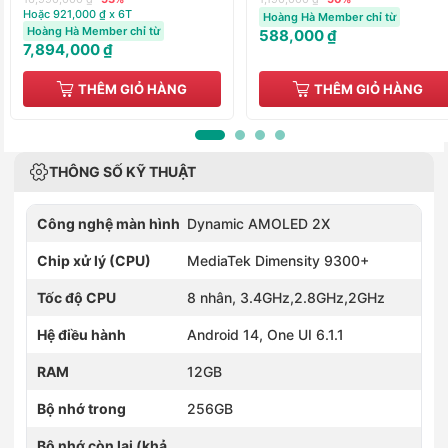
Hoặc 921,000 ₫ x 6T
Hoàng Hà Member chỉ từ
Hoàng Hà Member chỉ từ
588,000 ₫
7,894,000 ₫
THÊM GIỎ HÀNG
THÊM GIỎ HÀNG
THÔNG SỐ KỸ THUẬT
Công nghệ màn hình
Dynamic AMOLED 2X
Chip xử lý (CPU)
MediaTek Dimensity 9300+
Tốc độ CPU
8 nhân, 3.4GHz,2.8GHz,2GHz
Hệ điều hành
Android 14, One UI 6.1.1
RAM
12GB
Bộ nhớ trong
256GB
Bộ nhớ còn lại (khả