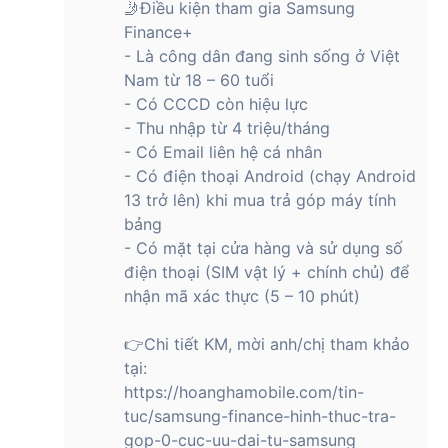
🤳Điều kiện tham gia Samsung
phải quá lo lắng nếu như nhu cầu không gian lưu trữ của bạn
Finance+
vượt hơn mức mặc định bởi lẽ bạn có thể sử dụng thêm thẻ
- Là công dân đang sinh sống ở Việt
MicroSD để mở rộng bộ nhớ lên đến 1.5TB.
Nam từ 18 – 60 tuổi
Thiết bị chạy hệ điều hành Android 14 và One UI 6.1.1 mới
- Có CCCD còn hiệu lực
nhất khi xuất xưởng. Do đó, bạn có thể trải nghiệm tất tần tật
- Thu nhập từ 4 triệu/tháng
những tính năng mới nhất với các ứng dụng từ Samsung
- Có Email liên hệ cá nhân
cũng như tối ưu trải nghiệm làm việc, vui chơi, giải trí trên
- Có điện thoại Android (chạy Android
máy tính bảng.
13 trở lên) khi mua trả góp máy tính
Trải nghiệm hình ảnh sắc nét, sống động với
bảng
màn hình Dynamic AMOLED 2X 14.6 inch
- Có mặt tại cửa hàng và sử dụng số
điện thoại (SIM vật lý + chính chủ) để
Samsung Galaxy Tab S10 Ultra 5G 12GB/256GB sở hữu màn
nhận mã xác thực (5 – 10 phút)
hình kích thước 14.6 inch rộng rãi, mở ra không gian làm việc,
giải trí thoải mái, dễ dàng thao tác mà không lo bị đau, mỏi
mắt. Màn hình máy được trang bị công nghệ Dynamic
👉Chi tiết KM, mời anh/chị tham khảo
AMOLED 2X cùng độ phân giải lên đến 1848 x 2960 pixels.
tại:
Bạn chắc hẳn sẽ ngạc nhiên khi được tận hưởng trải nghiệm
https://hoanghamobile.com/tin-
hình ảnh không chỉ sắc nét mà còn vô cùng sống động và
tuc/samsung-finance-hinh-thuc-tra-
rực rỡ.
gop-0-cuc-uu-dai-tu-samsung