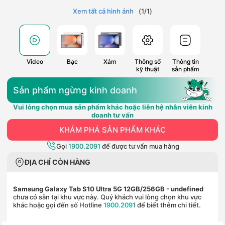
Xem tất cả hình ảnh
(
1
/
1
)
Video
Bạc
Xám
Thông số
Thông tin
kỹ thuật
sản phẩm
Sản phẩm ngừng kinh doanh
Vui lòng chọn mua sản phẩm khác hoặc liên hệ nhân viên kinh
doanh tư vấn
KHÁM PHÁ SẢN PHẨM KHÁC
Gọi
1900.2091
để được tư vấn mua hàng
ĐỊA CHỈ CÒN HÀNG
Samsung Galaxy Tab S10 Ultra 5G 12GB/256GB
- undefined
chưa có sẵn tại khu vực này. Quý khách vui lòng chọn khu vực
khác hoặc gọi đến số Hotline
1900.2091
để biết thêm chi tiết.