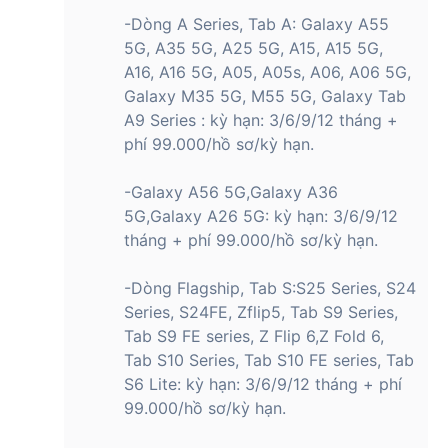
phê hay đi du lịch, công tác để sử dụng mỗi khi cần.
-Dòng A Series, Tab A: Galaxy A55
Samsung Galaxy Tab S10 Ultra 5G
5G, A35 5G, A25 5G, A15, A15 5G,
12GB/256GB sở hữu hiệu năng mạnh mẽ với
A16, A16 5G, A05, A05s, A06, A06 5G,
MediaTek Dimensity 9300+
Galaxy M35 5G, M55 5G, Galaxy Tab
A9 Series : kỳ hạn: 3/6/9/12 tháng +
Galaxy Tab S10 Ultra 5G đáp ứng toàn diện nhu cầu của bạn
phí 99.000/hồ sơ/kỳ hạn.
khi sở hữu sức mạnh hiệu năng ấn từ từ một trong những
chipset mạnh mẽ nhất hiện nay là MediaTek Dimensity
9300+. Chính vì vậy, máy tính bảng này hoàn toàn có thể xử
-Galaxy A56 5G,Galaxy A36
lý các tác vụ từ cơ bản đến nâng cao một cách nhanh chóng
5G,Galaxy A26 5G: kỳ hạn: 3/6/9/12
và mượt mà. Bạn có thể thỏa sức làm việc với các ứng dụng
tháng + phí 99.000/hồ sơ/kỳ hạn.
văn phòng, giải trí xem phim, chơi game hay thậm chí là thiết
kế, dựng video chuyên nghiệp với chiếc tablet này.
-Dòng Flagship, Tab S:S25 Series, S24
Series, S24FE, Zflip5, Tab S9 Series,
Tab S9 FE series, Z Flip 6,Z Fold 6,
Bên cạnh hiệu năng khủng từ chipset, máy cũng sở hữu
Tab S10 Series, Tab S10 FE series, Tab
12GB RAM. Điều này đảm bảo máy hoạt động hiệu quả, xử lý
S6 Lite: kỳ hạn: 3/6/9/12 tháng + phí
gọn gàng các tác vụ đa nhiệm mà không lo giật lag hay
chậm lại vì quá tải. Ngoài ra, dung lượng lưu trữ của máy là
99.000/hồ sơ/kỳ hạn.
256GB, vừa đủ để bạn lưu trữ dữ liệu từ tệp, hình ảnh, video
phục vụ công việc, học tập. Tuy nhiên, bạn cũng không cần