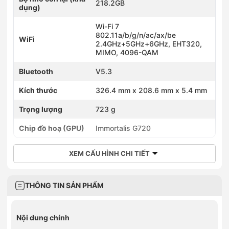
218.2GB
dụng)
Wi-Fi 7
802.11a/b/g/n/ac/ax/be
WiFi
2.4GHz+5GHz+6GHz, EHT320,
MIMO, 4096-QAM
Bluetooth
V5.3
Kích thước
326.4 mm x 208.6 mm x 5.4 mm
Trọng lượng
723 g
Chip đồ hoạ (GPU)
Immortalis G720
XEM CẤU HÌNH CHI TIẾT
THÔNG TIN SẢN PHẨM
Nội dung chính