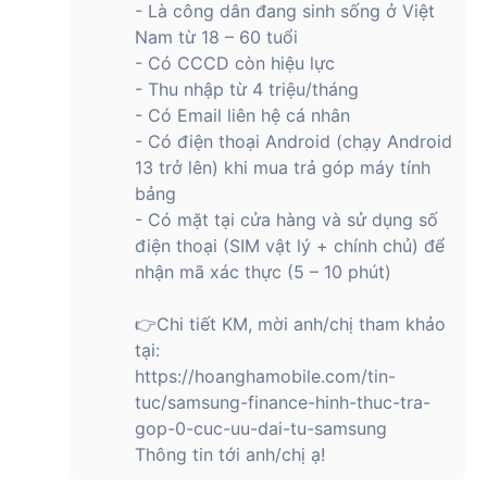
- Là công dân đang sinh sống ở Việt
Kết nối nhanh chóng, dễ dàng với Samsung
Nam từ 18 – 60 tuổi
Galaxy Tab S10 Ultra 5G 12GB/256GB
- Có CCCD còn hiệu lực
- Thu nhập từ 4 triệu/tháng
Tab S10 Ultra hỗ trợ những kết nối hiện đại và tối ưu nhất.
- Có Email liên hệ cá nhân
Máy hỗ trợ mạng 5G với 1 Nano SIM và 1 eSIM, cho phép
người dùng có thể kết nối và truy cập internet cực nhanh
- Có điện thoại Android (chạy Android
chóng. Bạn có thể tận hưởng những phút giây thư giãn thoải
13 trở lên) khi mua trả góp máy tính
mái, trọn vẹn hay làm việc, học tập ở bất kỳ đâu kể cả khi
bảng
không có wifi.
- Có mặt tại cửa hàng và sử dụng số
điện thoại (SIM vật lý + chính chủ) để
nhận mã xác thực (5 – 10 phút)
Máy tính bảng Samsung cũng tích hợp Wifi 6E và hỗ trợ
Bluetooth 5.3. Nhờ vậy, không chỉ mang đến khả năng kết
👉Chi tiết KM, mời anh/chị tham khảo
nối mạng nhanh chóng, ổn định, tối ưu tốc độ truy cập mà
tại:
còn giúp bạn kết nối thuận tiện với các thiết bị ngoại vi,
https://hoanghamobile.com/tin-
truyền tải dữ liệu nhanh chóng và đơn giản hơn bao giờ hết.
tuc/samsung-finance-hinh-thuc-tra-
Ngoài ra, máy cũng tích hợp cổng USB Type-C vừa dùng để
gop-0-cuc-uu-dai-tu-samsung
sạc pin, vừa mở rộng khả năng kết nối và truyền tải dữ liệu.
Thông tin tới anh/chị ạ!
Bạn có thể kết nối với các thiết bị như ổ cứng di động, màn
hình rời, máy chiếu rất tiện lợi, đảm bảo nhu cầu sử dụng