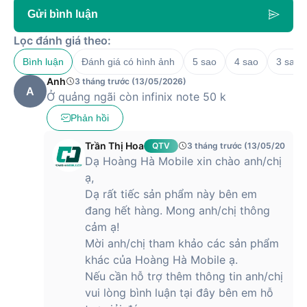
Số khe SIM
2 Nano SIM
Gửi bình luận
Hỗ trợ 4G
Bluetooth 5.4, A2DP, LE
Lọc đánh giá theo:
Kết nối không dây
Wi-Fi 802.11 a/b/g/n/ac, băng
tần kép
Bình luận
Đánh giá có hình ảnh
5 sao
4 sao
3 sao
Anh
3 tháng trước (13/05/2026)
Cổng kết nối
USB Type-C
A
Ở quảng ngãi còn infinix note 50 k
Pin & Sạc
Phản hồi
Dung lượng pin
5200mAh
Trần Thị Hoa
QTV
3 tháng trước (13/05/2026)
Dạ Hoàng Hà Mobile xin chào anh/chị
Sạc nhanh có dây 45W
Công nghệ sạc
Sạc không dây 30W
ạ,
Dạ rất tiếc sản phẩm này bên em
Âm thanh
đang hết hàng. Mong anh/chị thông
Loa stereo kép, được tinh chỉnh
cảm ạ!
Âm thanh
bởi JBL
Mời anh/chị tham khảo các sản phẩm
Tiện ích khác
khác của Hoàng Hà Mobile ạ.
Nếu cần hỗ trợ thêm thông tin anh/chị
Infinix AI
vui lòng bình luận tại đây bên em hỗ
Tính năng
Cảm biến vân tay trong màn
hình