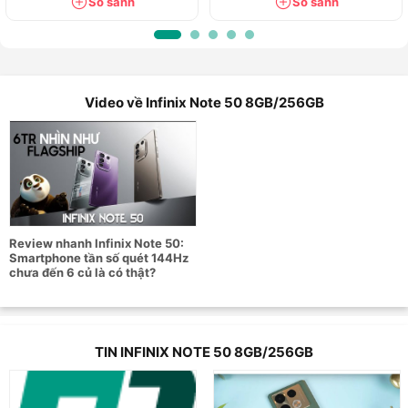
So sánh
So sánh
Vi xử lý MediaTek Helio G100 Ultimate mang lại khả
năng xử lý mượt mà các tác vụ hàng ngày và cả các
ứng dụng yêu cầu cao.
Cụm camera 3 ống kính ở mặt sau gồm cảm biến chính
Video về Infinix Note 50 8GB/256GB
50MP cho hình ảnh sắc nét, 8MP cho góc chụp đa
dạng và 2MP hỗ trợ chụp các chi tiết siêu gần.
Viên pin dung lượng 5200mAh kết hợp công nghệ sạc
nhanh 45W giúp bạn yên tâm sử dụng suốt cả ngày
mà không lo ngắt quãng.
Hỗ trợ các kết nối mạng không dây như 4G, Wi-Fi,
Review nhanh Infinix Note 50:
Bluetooth 5.4 và cổng sạc USB Type-C, mang đến trải
Smartphone tần số quét 144Hz
nghiệm kết nối ổn định và linh hoạt.
chưa đến 6 củ là có thật?
Bảng thông số cấu hình chi tiết của Infinix
TIN INFINIX NOTE 50 8GB/256GB
Note 50
Thông tin chung