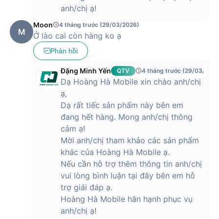
cùng trọng lượng 199g. Máy vẫn giữ được sự cân đối và gọn
anh/chị ạ!
gàng, không gây cảm giác quá to hay nặng khi cầm lâu.
Thiết kế mỏng nhẹ giúp người dùng dễ dàng thao tác và
Moon
4 tháng trước (29/03/2026)
M
mang theo mọi lúc mọi nơi.
Ở lào cai còn hàng ko ạ
Phản hồi
Màn hình Infinix Note 50 mang đến trải nghiệm
Đặng Minh Yến
QTV
4 tháng trước (29/03/2026
hiển thị đỉnh cao trong tầm giá
Dạ Hoàng Hà Mobile xin chào anh/chị
ạ,
Màn hình luôn là một trong những yếu tố quan trọng quyết
Dạ rất tiếc sản phẩm này bên em
định trải nghiệm sử dụng của smartphone, và chiếc điện
đang hết hàng. Mong anh/chị thông
thoại không làm người dùng thất vọng khi được trang bị màn
cảm ạ!
hình AMOLED rộng 6.78 inch với độ phân giải Full HD+
Mời anh/chị tham khảo các sản phẩm
(1080x2436 pixel).
khác của Hoàng Hà Mobile ạ.
Điểm ấn tượng hơn nữa là với tần số quét cao 144Hz, mọi
Nếu cần hỗ trợ thêm thông tin anh/chị
thao tác vuốt chạm, cuộn trang hay chuyển cảnh trong game
vui lòng bình luận tại đây bên em hỗ
đều cực kỳ mượt mà và nhanh nhạy, mang lại trải nghiệm sử
trợ giải đáp ạ.
dụng rất “đã mắt” và hiện đại.
Hoàng Hà Mobile hân hạnh phục vụ
Ngoài ra, điện thoại còn sở hữu tỉ lệ lấy mẫu cảm ứng lên đến
anh/chị ạ!
2160Hz, tức là tốc độ cảm ứng được phản hồi gần như ngay