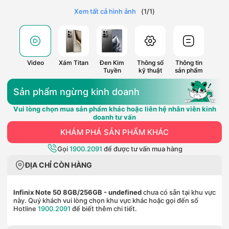
Xem tất cả hình ảnh
(
1
/
1
)
Video
Xám Titan
Đen Kim
Thông số
Thông tin
Tuyền
kỹ thuật
sản phẩm
Sản phẩm ngừng kinh doanh
Vui lòng chọn mua sản phẩm khác hoặc liên hệ nhân viên kinh
doanh tư vấn
KHÁM PHÁ SẢN PHẨM KHÁC
Gọi
1900.2091
để được tư vấn mua hàng
ĐỊA CHỈ CÒN HÀNG
Infinix Note 50 8GB/256GB
- undefined
chưa có sẵn tại khu vực
này. Quý khách vui lòng chọn khu vực khác hoặc gọi đến số
Hotline
1900.2091
để biết thêm chi tiết.