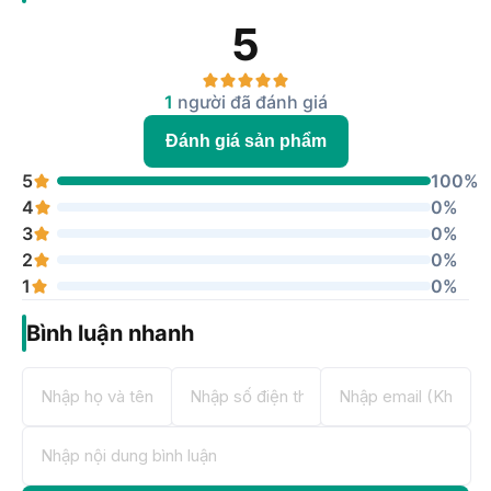
5
8 nhân (2 x 2.2GHz Cortex-A76 &
CPU
6 x 2.0GHz Cortex-A55)
GPU
Mali-G57 MC2
1
người đã đánh giá
RAM & Lưu trữ
Đánh giá sản phẩm
RAM
8GB
5
100%
Bộ nhớ trong
256GB
4
0%
3
0%
Camera sau
2
0%
Camera chính 50MP (chống
1
0%
rung OIS)
Độ phân giải
Camera góc siêu rộng 8MP
Bình luận nhanh
Camera cận cảnh 2MP
Camera trước
Độ phân giải
13MP
Kết nối & Cổng giao tiếp