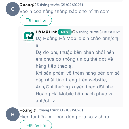
lập tức khi người dùng chạm vào màn hình. Điều này góp
Quang
5 tháng trước (21/03/2026)
Q
phần giảm độ trễ trong thao tác, giúp máy phản hồi chính
Bao h coa hàng thông báo cho mình sơm
xác hơn và nâng cao trải nghiệm tương tác, đặc biệt hữu ích
Phản hồi
trong các tựa game yêu cầu phản xạ nhanh.
Đỗ Mỹ Linh
QTV
5 tháng trước (21/03/2026)
Dạ Hoàng Hà Mobile xin chào anh/chị
Hệ thống chụp ảnh đa năng, đáp ứng tốt nhu
ạ,
cầu sáng tạo
Dạ do phụ thuộc bên phân phối nên
em chưa có thông tin cụ thể đợt về
Infinix Note 50 đã thể hiện sự đầu tư đáng kể ở mảng này
hàng tiếp theo ạ.
với cụm camera sau gồm cảm biến chính 50MP cùng hai
Khi sản phẩm về thêm hàng bên em sẽ
cảm biến phụ 8MP + 2MP hỗ trợ chụp góc rộng và đo chiều
sâu. Bộ ba camera này không chỉ mang lại những bức ảnh có
cập nhật tình trạng trên website,
độ chi tiết cao mà còn giúp tạo hiệu ứng xoá phông mượt
Anh/Chị thường xuyên theo dõi nhé.
mà, đáp ứng tốt nhu cầu chụp ảnh chân dung cũng như các
Hoàng Hà Mobile hân hạnh phục vụ
thể loại ảnh khác trong nhiều điều kiện ánh sáng.
anh/chị ạ!
Camera trước của máy có độ phân giải 13MP với khẩu độ
Hoang
5 tháng trước (13/03/2026)
f/2.2, hỗ trợ góc rộng, phù hợp để selfie nhóm hoặc quay
H
Hiện tại bên mik còn dòng pro ko v shop
video call với chất lượng hình ảnh rõ nét và màu sắc tự nhiên.
Khả năng quay video ở camera trước cũng được hỗ trợ với
Phản hồi