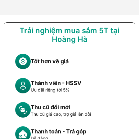
các tác vụ nặng, trong khi 6 lõi Cortex-A55 tốc độ 2.0GHz
xử lý các tác vụ nhẹ hơn, giúp cân bằng hiệu năng và tiết
kiệm pin. Cấu hình này đủ sức đáp ứng tốt mọi nhu cầu từ sử
dụng hàng ngày như lướt web, xem phim, mạng xã hội cho
đến chơi game nhẹ và đa nhiệm.
Trải nghiệm mua sắm 5T tại
Hoàng Hà
GPU Mali-G57 MC2 hỗ trợ xử lý đồ họa khá ổn, cho phép
điện thoại chơi mượt một số tựa game phổ biến ở thiết lập đồ
họa trung bình, đồng thời mang lại trải nghiệm xem video,
hình ảnh sắc nét và mượt mà. Mặc dù không phải là chip cao
Tốt hơn về giá
cấp dành cho game thủ chuyên nghiệp, nhưng với phân khúc
tầm trung, hiệu năng này đủ để người dùng phổ thông hài
lòng.
Thành viên - HSSV
Ưu đãi riêng tới 5%
Dung lượng lớn 5200mAh, sạc nhanh và kết
nối hiện đại
Thu cũ đổi mới
Thu cũ giá cao, trợ giá lên đời
Infinix Note 50 được trang bị viên pin dung lượng 5200mAh,
một con số ấn tượng trong phân khúc tầm trung, giúp máy
Thanh toán - Trả góp
có thể hoạt động thoải mái cả ngày dài với các nhu cầu sử
dụng đa dạng. Với dung lượng pin này, người dùng không
Dễ dàng