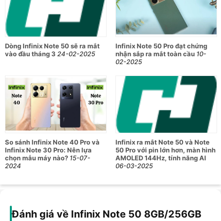
Kích thước
163.3 x 74.4 x 7.6 mm
Trọng lượng
~199g
Chất liệu
Khung hợp kim độ bền cao
Dòng Infinix Note 50 sẽ ra mắt
Infinix Note 50 Pro đạt chứng
vào đầu tháng 3
24-02-2025
nhận sắp ra mắt toàn cầu
10-
Chuẩn chống
02-2025
IP64
nước/bụi
Màn hình
Kích thước
6.78 inch
Công nghệ sử dụng
AMOLED
Độ phân giải
FHD+ (1080x2436 pixel)
So sánh Infinix Note 40 Pro và
Infinix ra mắt Note 50 và Note
Infinix Note 30 Pro: Nên lựa
50 Pro với pin lớn hơn, màn hình
Tần số quét
144Hz
chọn mẫu máy nào?
15-07-
AMOLED 144Hz, tính năng AI
2024
06-03-2025
Độ sáng
Tối đa 1300 nit
Hệ điều hành & Vi xử lý & Đồ họa
Hệ điều hành
Android 15
Đánh giá về Infinix Note 50 8GB/256GB
Chipset
MediaTek Helio G100 Ultimate