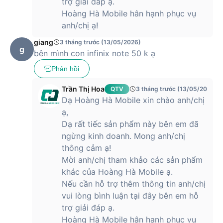
trợ giải đáp ạ.
Hoàng Hà Mobile hân hạnh phục vụ
Đánh giá chi tiết các tính năng nổi bật
anh/chị ạ!
của Infinix Note 50
giang
3 tháng trước (13/05/2026)
g
bên mình con infinix note 50 k ạ
Infinix Note 50 là mẫu smartphone nổi bật trong phân khúc
tầm trung, đem lại những ưu điểm như màn hình sắc nét, hiệu
Phản hồi
năng mạnh mẽ, cụm camera độ phân giải cao, thời lượng pin
ấn tượng và nhiều tiện ích hiện đại.
Trần Thị Hoa
QTV
3 tháng trước (13/05/2026)
Dạ Hoàng Hà Mobile xin chào anh/chị
Thiết kế sang trọng, mỏng nhẹ và đầy tiện ích
ạ,
của Infinix Note 50
Dạ rất tiếc sản phẩm này bên em đã
ngừng kinh doanh. Mong anh/chị
Ấn tượng đầu tiên khi cầm Infinix Note 50 trên tay chính là
cảm giác chắc chắn và đầm tay nhờ khung viền kim loại có
thông cảm ạ!
độ bền cao. Chất liệu này không chỉ mang lại vẻ ngoài cứng
Mời anh/chị tham khảo các sản phẩm
cáp, bền bỉ mà còn giúp tăng tính thẩm mỹ cho chiếc điện
khác của Hoàng Hà Mobile ạ.
thoại. Đây thực sự là điểm cộng lớn cho điện thoại trong
Nếu cần hỗ trợ thêm thông tin anh/chị
phân khúc tầm trung, khi mà nhiều đối thủ vẫn sử dụng
vui lòng bình luận tại đây bên em hỗ
khung nhựa hoặc thiết kế đơn giản.
trợ giải đáp ạ.
Về kích thước, điện thoại có thông số 163.3 x 74.4 x 7.6 mm
Hoàng Hà Mobile hân hạnh phục vụ