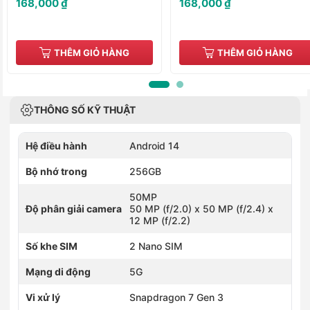
168,000 ₫
168,000 ₫
THÊM GIỎ HÀNG
THÊM GIỎ HÀNG
THÔNG SỐ KỸ THUẬT
Hệ điều hành
Android 14
Bộ nhớ trong
256GB
50MP
Độ phân giải camera
50 MP (f/2.0) x 50 MP (f/2.4) x
12 MP (f/2.2)
Số khe SIM
2 Nano SIM
Mạng di động
5G
Vi xử lý
Snapdragon 7 Gen 3