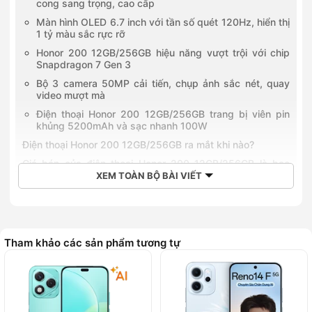
cong sang trọng, cao cấp
Màn hình OLED 6.7 inch với tần số quét 120Hz, hiển thị
1 tỷ màu sắc rực rỡ
Honor 200 12GB/256GB hiệu năng vượt trội với chip
Snapdragon 7 Gen 3
Bộ 3 camera 50MP cải tiến, chụp ảnh sắc nét, quay
video mượt mà
Điện thoại Honor 200 12GB/256GB trang bị viên pin
khủng 5200mAh và sạc nhanh 100W
Điện thoại Honor 200 12GB/256GB ra mắt khi nào?
Giá bán của điện thoại Honor 200 12GB/256GB là bao
nhiêu?
XEM TOÀN BỘ BÀI VIẾT
So sánh điện thoại Honor 200 12GB/256GB và Honor 90
5G 12GB/256GB
Về thiết kế và màn hình 2 điện thoại
Tham khảo các sản phẩm tương tự
Về hiệu năng và chip
Về thời lượng pin
Về hệ thống camera
Về giá bán