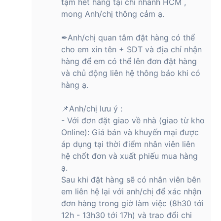
tạm hết hàng tại chi nhánh HCM ,
số quét ấn tượng 120Hz, cho khả năng hiển thị hình ảnh sắc
mong Anh/chị thông cảm ạ.
nét, mượt mà. Nếu bạn là người thường chơi game online thì
màn hình này chắc chắn sẽ đáp ứng được nhu cầu của bạn.
✒Anh/chị quan tâm đặt hàng có thể
cho em xin tên + SDT và địa chỉ nhận
hàng để em có thể lên đơn đặt hàng
So với thế hệ trước là Honor 100 thì nhà sản xuất đã cải thiện
và chủ động liên hệ thông báo khi có
độ sáng màn hình tối đa từ 2600 nits lên tới 4000 nits. Công
hàng ạ.
nghệ điều chỉnh độ sáng linh hoạt PWM tần số cao 3840Hz
cũng sẽ giúp bảo vệ mắt cho người dùng khi sử dụng liên
tục trong một thời gian dài. Honor 200 có thể tái hiện các
📌Anh/chị lưu ý :
hình ảnh rực rỡ với 1 tỷ màu sắc, mang đến cho bạn trải
- Với đơn đặt giao về nhà (giao từ kho
nghiệm giải trí đỉnh cao.
Online): Giá bán và khuyến mại được
áp dụng tại thời điểm nhân viên liên
Honor 200 12GB/256GB hiệu năng vượt trội
với chip Snapdragon 7 Gen 3
hệ chốt đơn và xuất phiếu mua hàng
ạ.
Không chỉ có thiết kế cao cấp mà hiệu năng của chiếc
điện
Sau khi đặt hàng sẽ có nhân viên bên
thoại
này cũng rất vượt trội hơn so với nhiều đối thủ trong
em liên hệ lại với anh/chị để xác nhận
phân khúc. Nhà sản xuất đã trang bị cho smartphone này
đơn hàng trong giờ làm việc (8h30 tới
con chip Snapdragon 7 Gen 3. Đây là nâng cấp đáng kể so
12h - 13h30 tới 17h) và trao đổi chi
với chip của thế hệ trước.