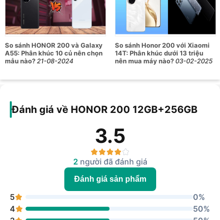
OLED 6.7 inch
Độ phân giải 1200 x 2664
pixels
Tần số quét 120Hz
Màn hình
HDR 10
So sánh HONOR 200 và Galaxy
So sánh Honor 200 với Xiaomi
Hiển thị 1 tỷ màu sắc
A55: Phân khúc 10 củ nên chọn
14T: Phân khúc dưới 13 triệu
Độ sáng tối đa 4000 nits
mẫu nào?
21-08-2024
nên mua máy nào?
03-02-2025
Tỷ lệ màn hình - thân máy
90%
Chipset
Snapdragon 7 Gen 3 4nm
RAM
12GB
Đánh giá về HONOR 200 12GB+256GB
Dung lượng lưu trữ
256GB
3.5
Octa-core (1x 2.63 GHz
Cortex - A715 & 4 x 2.4 GHz
CPU
Cortex - A715 & 3x 1.8 GHz
2
người đã đánh giá
Cortex-A510)
Đánh giá sản phẩm
GPU
Adreno 720
5
0%
Camera chính 50MP, khẩu
4
50%
độ f/2.0 góc rộng
Camera tele 50MP, khẩu độ