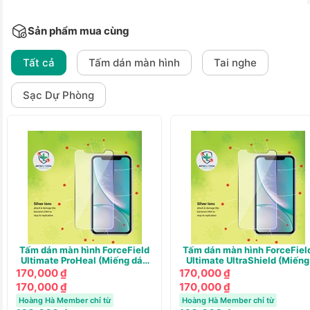
Sản phẩm mua cùng
Tất cả
Tấm dán màn hình
Tai nghe
Sạc Dự Phòng
Tấm dán màn hình ForceField
Tấm dán màn hình ForceFiel
Ultimate ProHeal (Miếng dán
Ultimate UltraShield (Miếng
tự phục hồi)
dán UV Siêu cứng)
170,000 ₫
170,000 ₫
170,000 ₫
170,000 ₫
Hoàng Hà Member chỉ từ
Hoàng Hà Member chỉ từ