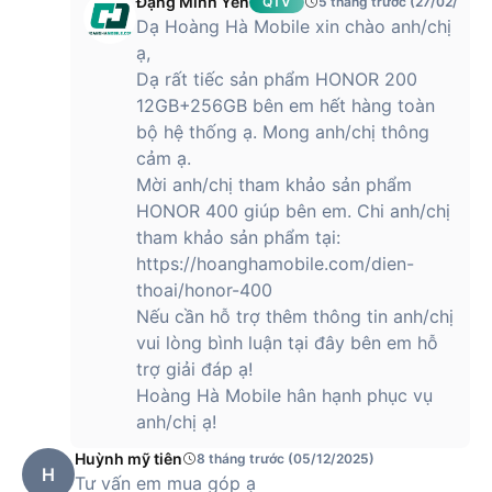
Đặng Minh Yến
Đánh giá điện thoại Honor 200
QTV
5 tháng trước (27/02/2026
Dạ Hoàng Hà Mobile xin chào anh/chị
12GB/256GB - Hiệu năng vượt trội trong
ạ,
phân khúc giá tầm trung
Dạ rất tiếc sản phẩm HONOR 200
Honor là thương hiệu công nghệ nổi tiếng đến từ Trung Quốc.
12GB+256GB bên em hết hàng toàn
Ban đầu, Honor được biết đến như một thương hiệu con của
bộ hệ thống ạ. Mong anh/chị thông
Huawei nhưng hiện tại công ty đã có những định vị riêng trên
cảm ạ.
thị trường sản xuất điện thoại thông minh. Với thiết kế trẻ
Mời anh/chị tham khảo sản phẩm
trung cũng các công nghệ hiện đại, sản phẩm mang thương
HONOR 400 giúp bên em. Chi anh/chị
hiệu Honor rất thu hút người dùng tại nhiều quốc gia. Trong
tham khảo sản phẩm tại:
đó,
Honor 200
là mẫu điện thoại mới nhất được giới thiệu
https://hoanghamobile.com/dien-
trong năm 2024.
thoai/honor-400
Thiết kế Honor 200 12GB/256GB nhỏ gọn, màn
Nếu cần hỗ trợ thêm thông tin anh/chị
hình cong sang trọng, cao cấp
vui lòng bình luận tại đây bên em hỗ
trợ giải đáp ạ!
Chiếc Honor 200 mới ra mắt có các cạnh vuông vức, các góc
Hoàng Hà Mobile hân hạnh phục vụ
được bo tròn tinh tế, toát lên vẻ đẹp sang trọng, cao cấp.
Điện thoại có kích thước 161.5 x 74.6 x 7.7 mm và trọng
anh/chị ạ!
lượng chỉ 187 gram, rất mỏng nhẹ. Khi cầm trên tay bạn sẽ
Huỳnh mỹ tiên
8 tháng trước (05/12/2025)
không có cảm giác bị nặng và khi bỏ vào túi mang theo rất
H
Tư vấn em mua góp ạ
dễ dàng.