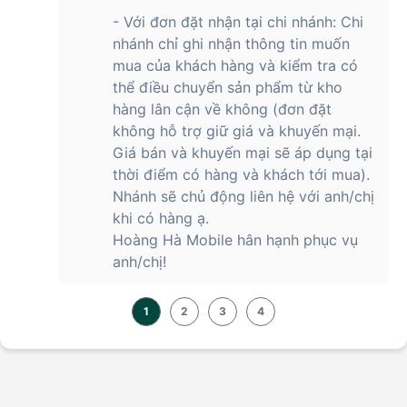
Điện thoại Honor 200 12GB/256GB ra
- Với đơn đặt nhận tại chi nhánh: Chi
mắt khi nào?
nhánh chỉ ghi nhận thông tin muốn
mua của khách hàng và kiểm tra có
Sau thành công của Honor 100, nhà sản xuất đã giới thiệu
thể điều chuyển sản phẩm từ kho
phiên bản Honor 200 này vào tháng 5 năm 2024. Điện thoại
hàng lân cận về không (đơn đặt
mới không chỉ có những thay đổi về thiết kế khiến nó trông
không hỗ trợ giữ giá và khuyến mại.
bắt mắt hơn mà còn được bổ sung thêm nhiều tính năng AI
Giá bán và khuyến mại sẽ áp dụng tại
theo xu hướng chung.
thời điểm có hàng và khách tới mua).
Nhánh sẽ chủ động liên hệ với anh/chị
khi có hàng ạ.
Chiếc điện thoại mới của nhà
Honor
đã nhận được sự chú ý
Hoàng Hà Mobile hân hạnh phục vụ
của người dùng và nhiều phản hồi tốt về hiệu năng, độ ổn
định sau một thời gian sử dụng. Nếu bạn đang tìm kiếm một
anh/chị!
chiếc smartphone trong phân khúc giá tầm trung thì đây có
thể là lựa chọn phù hợp.
1
2
3
4
Giá bán của điện thoại Honor 200
12GB/256GB là bao nhiêu?
Sản phẩm điện thoại thông minh Honor 200 mới ra mắt có giá