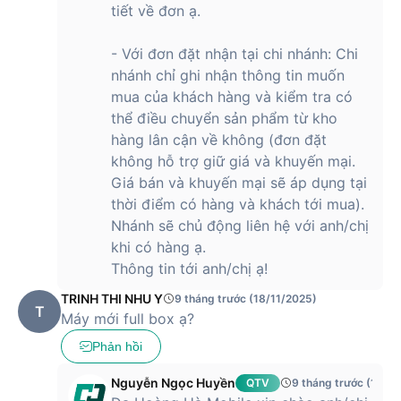
tiết về đơn ạ.
Bộ vi xử lý Snapdragon 7 Gen 3 của Honor 200 được sản
xuất trên tiến trình 4nm, không chỉ mang lại hiệu suất ấn
- Với đơn đặt nhận tại chi nhánh: Chi
tượng mà còn tiết kiệm năng lượng tối ưu hơn. Chip mới tích
nhánh chỉ ghi nhận thông tin muốn
hợp thêm nhiều tính năng AI sẽ hỗ trợ tốt hơn cho trải nghiệm
mua của khách hàng và kiểm tra có
người dùng.
thể điều chuyển sản phẩm từ kho
hàng lân cận về không (đơn đặt
không hỗ trợ giữ giá và khuyến mại.
Ngoài ra, chiếc điện thoại này còn được trang bị RAM 12GB
và dung lượng lưu trữ lên tới 256GB. Nhà sản xuất đã lựa
Giá bán và khuyến mại sẽ áp dụng tại
chọn GPU Adreno 720 để có thể hỗ trợ người dùng đa tác vụ
thời điểm có hàng và khách tới mua).
mượt mà đến chơi game đồ hoạ cao mà không xảy ra hiện
Nhánh sẽ chủ động liên hệ với anh/chị
tượng giật lag hay đứng máy. Honor 200 chạy giao diện
khi có hàng ạ.
người dùng MagicOS 8.0 dựa trên Android 14 hiện đại, thân
Thông tin tới anh/chị ạ!
thiện và dễ tương tác.
TRINH THI NHU Y
9 tháng trước (18/11/2025)
Bộ 3 camera 50MP cải tiến, chụp ảnh sắc nét,
T
Máy mới full box ạ?
quay video mượt mà
Phản hồi
Ngoài những ưu điểm trên, điện thoại Honor 200
12GB/256GB còn được trang bị hệ thống camera ấn tượng.
Nguyễn Ngọc Huyền
QTV
9 tháng trước (18/1
Máy có mô-đun camera sau hình bầu dục lớn, trong đó gồm