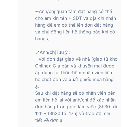
viên pin khủng 5200mAh và sạc nhanh 100W
✒Anh/chị quan tâm đặt hàng có thể
Cuối cùng, Honor 200 còn ghi điểm với người dùng bởi thời
cho em xin tên + SDT và địa chỉ nhận
lượng pin cực khủng. Nhà sản xuất Honor đã trang bị cho
hàng để em có thể lên đơn đặt hàng
máy viên pin dung lượng lên tới 5200mAh. Đây là thời lượng
và chủ động liên hệ thông báo khi có
pin có thể đáp ứng nhu cầu sử dụng cơ bản của người dùng
trong suốt một ngày dài.
hàng ạ.
Không chỉ vậy, máy còn đi kèm với công nghệ sạc siêu
📌Anh/chị lưu ý :
nhanh 100W. Theo nhà sản xuất, công nghệ này có thể sạc
- Với đơn đặt giao về nhà (giao từ kho
đầy 57% viên pin chỉ trong 15 phút. Bạn cũng có thể sử dụng
Online): Giá bán và khuyến mại được
công nghệ sạc ngược 5W trong trường hợp cần thiết. Như
vậy, người dùng sẽ không cần phải chờ đợi sạc quá lâu để
áp dụng tại thời điểm nhân viên liên
có thể tiếp tục sử dụng máy. Với chế độ sạc thông minh AI,
hệ chốt đơn và xuất phiếu mua hàng
máy có thể theo dõi thói quen sạc của người dùng, từ đó
ạ.
điều chỉnh lại tốc độ sạc để tối ưu và bảo vệ thiết bị này.
Sau khi đặt hàng sẽ có nhân viên bên
Honor 200 được cài đặt chạy hệ điều hành MagicOS 8.0 dựa
em liên hệ lại với anh/chị để xác nhận
trên nền tảng Android 14, mang lại giao diện thân thiện, đẹp
đơn hàng trong giờ làm việc (8h30 tới
mắt. Máy cũng được tích hợp nhiều tính năng thông minh
12h - 13h30 tới 17h) và trao đổi chi
cho trải nghiệm người dùng tối ưu, nâng cao tính bảo mật và
tiết về đơn ạ.
tiện lợi hơn.