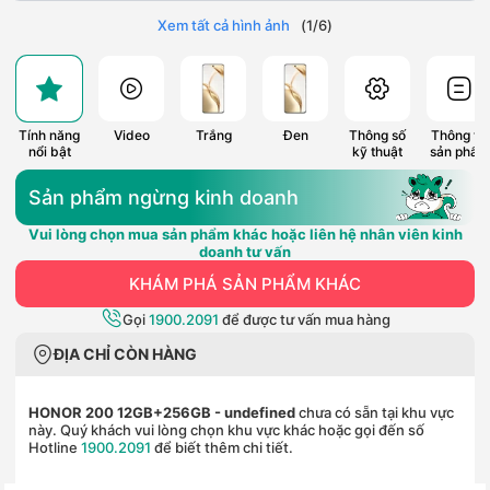
Xem tất cả hình ảnh
(
1
/
6
)
Tính năng
Video
Trắng
Đen
Thông số
Thông tin
nổi bật
kỹ thuật
sản phẩm
Sản phẩm ngừng kinh doanh
Vui lòng chọn mua sản phẩm khác hoặc liên hệ nhân viên kinh
doanh tư vấn
KHÁM PHÁ SẢN PHẨM KHÁC
Gọi
1900.2091
để được tư vấn mua hàng
ĐỊA CHỈ CÒN HÀNG
HONOR 200 12GB+256GB
- undefined
chưa có sẵn tại khu vực
này. Quý khách vui lòng chọn khu vực khác hoặc gọi đến số
Hotline
1900.2091
để biết thêm chi tiết.